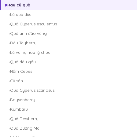
Rau củ quả
Lá quả dừa
Quả Cyperus esculentus
Quả anh đào vàng
Dâu Tayberry
Lá và nụ hoa lý chua
Quả dâu gấu
Nấm Cepes
Củ sắn
Quả Cyperus scariosus
Boysenberry
Kumbaru
Quả Dewberry
Quả Dương Mai