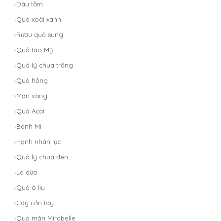
Dâu tằm
Quả xoài xanh
Rượu quả sung
Quả táo Mỹ
Quả lý chua trắng
Quả hồng
Mận vàng
Quả Acai
Bánh Mì
Hạnh nhân lục
Quả lý chua đen
Lá dứa
Quả ô liu
Cây cần tây
Quả mận Mirabelle