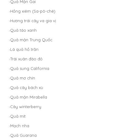
Quả Mận Gai
Hồng xiêm (Sa-pô-chê)
Hương trái cây va gia vị
Quả táo xanh
Quả mận Trung Quốc
Lá quả hồ trăn
Trái xuân đào đỏ
Quả sung California
Quả mơ chín
Quả cây bách xù
Quả mận Mirabella
Cây winterberry
Quả mít
Mạch nha
Quả Guarana