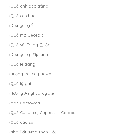
Quả anh đào trắng
Quả cà chua
Dưa gang Ý
Quả mơ Georgia
Quả vải Trung Quốc
Dưa gang ướp lạnh
Quả lê trắng
Hương trái cây Hawai
Quả lý gai
Hương Amyl Salicylate
Mận Cassowary
Quả Cupuacu, Cupuassu, Copoasu
Quả dâu sói
Nho Đất (Nho Thân Gỗ)