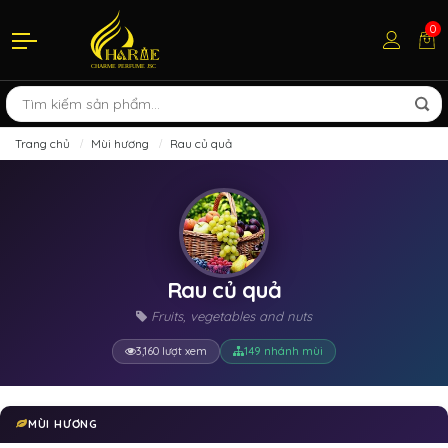
0
Trang chủ
Mùi hương
Rau củ quả
Rau củ quả
Fruits, vegetables and nuts
3,160 lượt xem
149 nhánh mùi
MÙI HƯƠNG