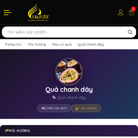
0
Trang chủ
Mùi hương
Rau củ quả
Quả chanh dây
Quả chanh dây
Quả chanh dây
2,368 lượt xem
1 sản phẩm
MÙI HƯƠNG