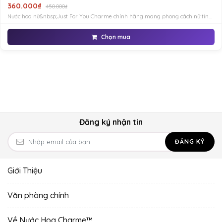
360.000₫
450.000₫
Nước hoa nữ&nbsp;Just For You Charme chính hãng mang phong cách nữ tính,
gợi cảm và thanh lịch, được nhiều cô gái yêu thích và sử dụng khi hẹn hò, dạ
tiệc, giao lưu gặp gỡ bạn bè.
Chọn mua
Đăng ký nhận tin
ĐĂNG KÝ
Giới Thiệu
Văn phòng chính
Về Nước Hoa Charme™