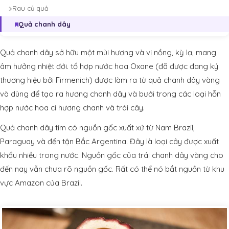
Rau củ quả
Quả chanh dây
Quả chanh dây sở hữu một mùi hương và vị nồng, kỳ lạ, mang
âm hưởng nhiệt đới. tổ hợp nước hoa Oxane (đã được đang ký
thương hiệu bởi Firmenich) được làm ra từ quả chanh dây vàng
và dùng để tạo ra hương chanh dây và bưởi trong các loại hỗn
hợp nước hoa cí hương chanh và trái cây.
Quả chanh dây tím có nguồn gốc xuất xứ từ
Nam Brazil,
Paraguay và đến tận Bắc
Argentina. Đây là loại cây được xuất
khẩu
nhiều trong nước. Nguồn gốc của trái chanh
dây vàng cho
đến nay vẫn chưa rõ nguồn gốc.
Rất có thể nó bắt nguồn từ khu
vực Amazon
của Brazil.