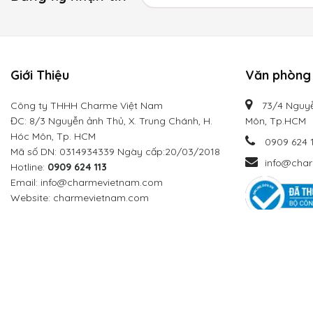
Giới Thiệu
Văn phòng 
Công ty THHH Charme Việt Nam
73/4 Nguyễ
ĐC: 8/3 Nguyễn ảnh Thủ, X. Trung Chánh, H.
Môn, Tp.HCM
Hóc Môn, Tp. HCM
0909 624 
Mã số DN: 0314934339 Ngày cấp:20/03/2018
info@cha
Hotline:
0909 624 113
Email: info@charmevietnam.com
Website: charmevietnam.com