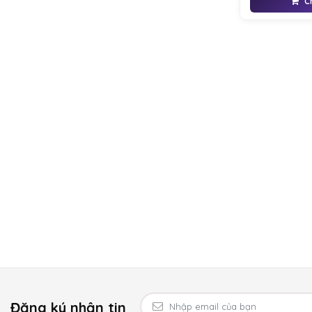
C
nước hoa nữ cao
nữ&nbsp;yêu thíc
hò, dạ tiệc. . .
Đăng ký nhận tin