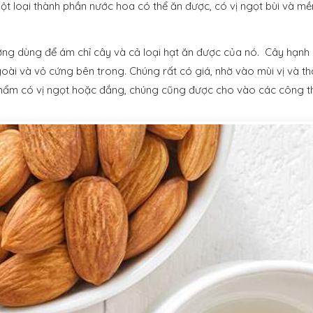
ột loại thành phần nước hoa có thể ăn được, có vị ngọt bùi và mề
ng dùng để ám chỉ cây và cả loại hạt ăn được của nó. Cây hạnh
ài và vỏ cứng bên trong. Chúng rất có giá, nhờ vào mùi vị và 
hẩm có vị ngọt hoặc đắng, chúng cũng được cho vào các công t