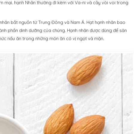
m mại. hạnh Nhân thường đi kèm với Va-ni và cây vòi voi trong
 nhân bắt nguồn từ Trung Đông và Nam Á. Hạt hạnh nhân bao
thành phần dinh dưỡng của chúng. Hạnh nhân được dùng để sản
hức nấu ăn trong những món ăn có vị ngọt và mặn.