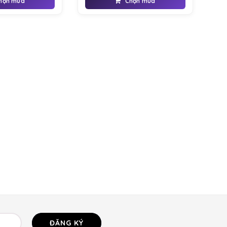
họn mua
Chọn mua
 cấp được nhiều bạn
được ưa chuộng sử dụng vào những
h, sử dụng khi hẹn
dịp như hẹn hò, giao lưu, sự kiện.
ĐĂNG KÝ