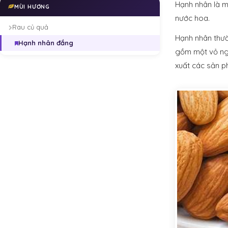
Hạnh nhân là m
MÙI HƯƠNG
nước hoa.
Rau củ quả
Hạnh nhân thườ
Hạnh nhân đắng
gồm một vỏ ngo
xuất các sản p