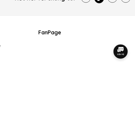
FanPage
e