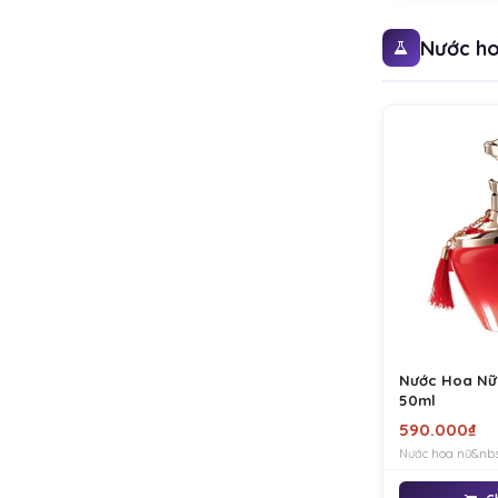
Nước ho
Nước Hoa Nữ
50ml
590.000₫
Nước hoa nữ&nb
chính hãng man
rũ, sang trọng và