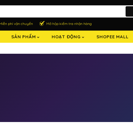
Miễn phí vận chuyển
Mở hộp kiểm tra nhận hàng
SẢN PHẨM
HOẠT ĐỘNG
SHOPEE MALL