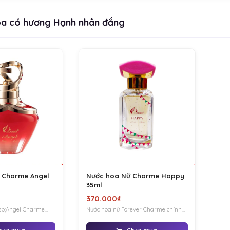
a có hương Hạnh nhân đắng
 Charme Angel
Nước hoa Nữ Charme Happy
35ml
370.000₫
sp;Angel Charme
Nước hoa nữ Forever Charme chính
g phong cách quyến
hãng mang phong gợi cảm, ngọt
 tinh tế, là dòng
ngào và quyến rũ. Là dòng nước hoa