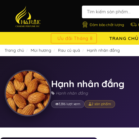
Đảm bảo chất lượng
Ưu đãi Tháng 8
TRANG CHỦ
Trang chủ
Mùi hương
Rau củ quả
Hạnh nhân đắng
Hạnh nhân đắng
Hạnh nhân đắng
3,186 lượt xem
2 sản phẩm