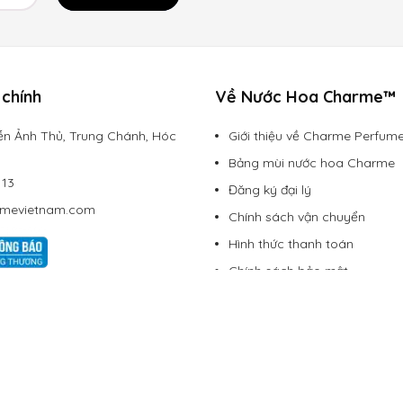
chính
Về Nước Hoa Charme™
n Ảnh Thủ, Trung Chánh, Hóc
Giới thiệu về Charme Perfum
Bảng mùi nước hoa Charme
113
Đăng ký đại lý
rmevietnam.com
Chính sách vận chuyển
Hình thức thanh toán
Chính sách bảo mật
Chính sách đổi trả
Lazada Mall
Shopee Mall
Liên hệ