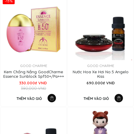
-13%
GOOD CHARME
GOOD CHARME
Kem Chống Nắng GoodCharme
Nước Hoa Xe Hơi No.5 Angelo
Essence Sunblock Spf50+/Pa+++
Kiss
330.000₫ VNĐ
690.000₫ VNĐ
380,000 VNĐ
THÊM VÀO GIỎ
THÊM VÀO GIỎ