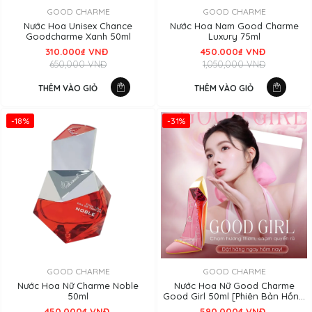
GOOD CHARME
GOOD CHARME
Nước Hoa Unisex Chance
Nước Hoa Nam Good Charme
Goodcharme Xanh 50ml
Luxury 75ml
310.000₫ VNĐ
450.000₫ VNĐ
650,000 VNĐ
1,050,000 VNĐ
THÊM VÀO GIỎ
THÊM VÀO GIỎ
-18%
-31%
GOOD CHARME
GOOD CHARME
Nước Hoa Nữ Charme Noble
Nước Hoa Nữ Good Charme
50ml
Good Girl 50ml [Phiên Bản Hồng
2025]
450.000₫ VNĐ
590.000₫ VNĐ