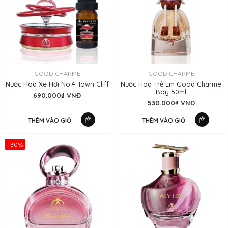
GOOD CHARME
GOOD CHARME
Nước Hoa Xe Hơi No.4 Town Cliff
Nước Hoa Trẻ Em Good Charme
Boy 50ml
690.000₫ VNĐ
530.000₫ VNĐ
THÊM VÀO GIỎ
THÊM VÀO GIỎ
-30%