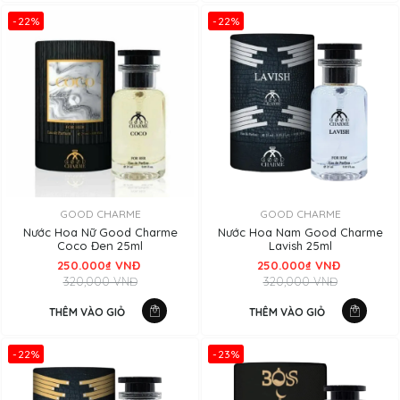
-22%
-22%
GOOD CHARME
GOOD CHARME
Nước Hoa Nữ Good Charme
Nước Hoa Nam Good Charme
Coco Đen 25ml
Lavish 25ml
250.000₫ VNĐ
250.000₫ VNĐ
320,000 VNĐ
320,000 VNĐ
THÊM VÀO GIỎ
THÊM VÀO GIỎ
-22%
-23%