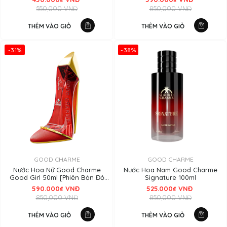
550,000 VNĐ
850,000 VNĐ
THÊM VÀO GIỎ
THÊM VÀO GIỎ
-31%
-38%
GOOD CHARME
GOOD CHARME
Nước Hoa Nữ Good Charme
Nước Hoa Nam Good Charme
Good Girl 50ml [Phiên Bản Đỏ
Signature 100ml
2025]
590.000₫ VNĐ
525.000₫ VNĐ
850,000 VNĐ
850,000 VNĐ
THÊM VÀO GIỎ
THÊM VÀO GIỎ