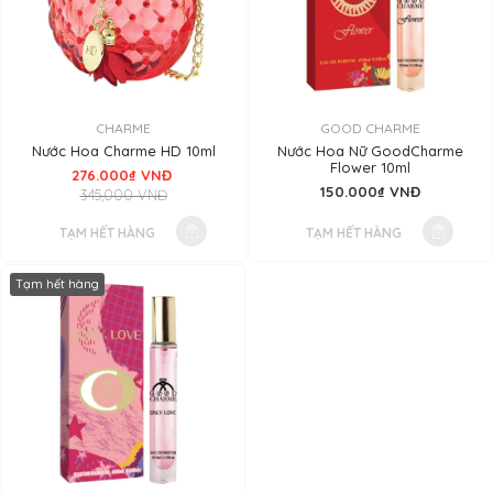
CHARME
GOOD CHARME
Nước Hoa Charme HD 10ml
Nước Hoa Nữ GoodCharme
Flower 10ml
276.000₫ VNĐ
150.000₫ VNĐ
345,000 VNĐ
TẠM HẾT HÀNG
TẠM HẾT HÀNG
Tạm hết hàng