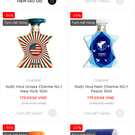
THÊM VÀO GIỎ
TẠM HẾT HÀNG
-36%
-36%
Tạm hết hàng
Tạm hết hàng
CHARME
CHARME
Nước Hoa Unisex Charme No.1
Nước Hoa Nam Charme NO.1
New York 10ml
Peace 10ml
179.000₫ VNĐ
179.000₫ VNĐ
279,000 VNĐ
279,000 VNĐ
TẠM HẾT HÀNG
TẠM HẾT HÀNG
-36%
-20%