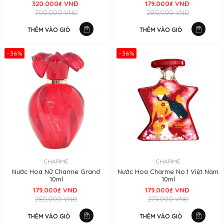
320.000₫ VNĐ
179.000₫ VNĐ
700,000 VNĐ
280,000 VNĐ
THÊM VÀO GIỎ
THÊM VÀO GIỎ
-36%
-36%
CHARME
CHARME
Nước Hoa Nữ Charme Grand
Nước Hoa Charme No.1 Việt Nam
10ml
10ml
179.000₫ VNĐ
179.000₫ VNĐ
280,000 VNĐ
279,000 VNĐ
THÊM VÀO GIỎ
THÊM VÀO GIỎ