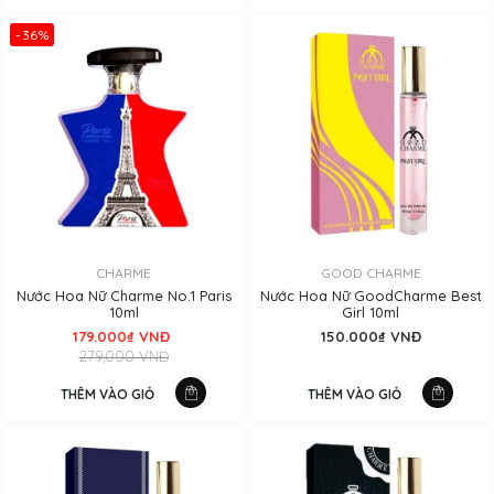
-36%
CHARME
GOOD CHARME
Nước Hoa Nữ Charme No.1 Paris
Nước Hoa Nữ GoodCharme Best
10ml
Girl 10ml
179.000₫ VNĐ
150.000₫ VNĐ
279,000 VNĐ
THÊM VÀO GIỎ
THÊM VÀO GIỎ