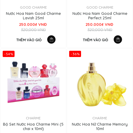
GOOD CHARME
GOOD CHARME
Nước Hoa Nam Good Charme
Nước Hoa Nam Good Charme
Lavish 25ml
Perfect 25ml
250.000₫ VNĐ
250.000₫ VNĐ
320,000 VNĐ
320,000 VNĐ
THÊM VÀO GIỎ
THÊM VÀO GIỎ
-54%
-36%
CHARME
CHARME
Bộ Set Nước Hoa Charme Mini (5
Nước Hoa Nữ Charme Memory
chai x 10ml)
10ml