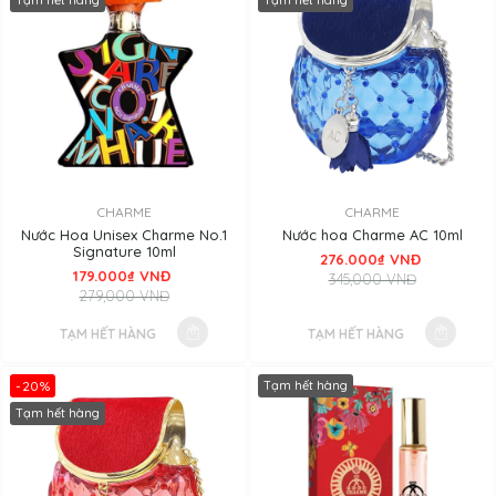
Tạm hết hàng
Tạm hết hàng
CHARME
CHARME
Nước Hoa Unisex Charme No.1
Nước hoa Charme AC 10ml
Signature 10ml
276.000₫ VNĐ
179.000₫ VNĐ
345,000 VNĐ
279,000 VNĐ
TẠM HẾT HÀNG
TẠM HẾT HÀNG
-20%
Tạm hết hàng
Tạm hết hàng