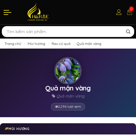
0
Trang chủ
Mùi hương
Rau củ quả
Quả mận vàng
Quả mận vàng
Quả mận vàng
2,296 lượt xem
MÙI HƯƠNG