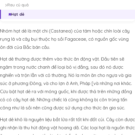
Rau củ quả
Hạt dẻ
Nhóm hạt dẻ là một chi (Castanea) của tám hoặc chín loài cây
rụng lá và cây bụi thuộc họ sồi Fagaceae, có nguồn gốc vùng
ôn đới của Bắc bán cầu.
Hạt dẻ thường được thêm vào thức ăn động vật. Đầu tiên sẽ
ngâm trong nước chanh để loại bỏ vị đắng, sau đó nó được
nghiền và trộn lẫn với cỏ thường. Nó la món ăn cho ngựa và gia
súc ở phương Đông, và cho lợn ở Anh, Pháp [và những nơi khác.
Cừu bật hạt dẻ ra với móng guốc, khi được thả trên những đồng
cỏ có cây hạt dẻ. Những chiếc lá cũng không bị côn trùng tấn
công như lá sồi nên cũng được sử dụng cho thức ăn gia súc.
Hạt dẻ khô là nguyên liệu bắt lửa rất tốt khi đốt củi. Cây còn được
ghi nhận là thu hút động vật hoang dã. Các loại hạt là nguồn thức