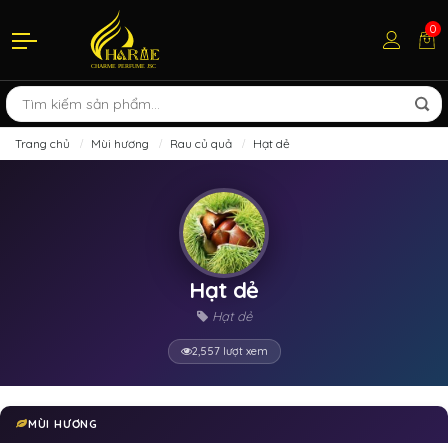
0
Trang chủ
Mùi hương
Rau củ quả
Hạt dẻ
Hạt dẻ
Hạt dẻ
2,557 lượt xem
MÙI HƯƠNG