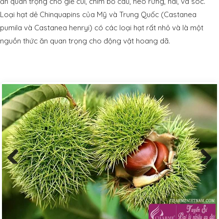
ăn quan trọng cho giẻ cùi, chim bồ câu, heo rừng, nai, và sóc.
Loại hạt dẻ Chinquapins của Mỹ và Trung Quốc (Castanea
pumila và Castanea henryi) có các loại hạt rất nhỏ và là một
nguồn thức ăn quan trọng cho động vật hoang dã.
Previous
Next