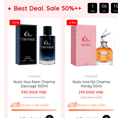
1
0
6
1
Best Deal. Sale 50%++
Ngày
Giờ
Phút
-50%
-49%
CHARME
CHARME
Nước Hoa Nam Charme
Nước hoa Nữ Charme
Sauvage 100ml
Honey 50ml
390.000₫ VNĐ
299.000₫ VNĐ
780,000 VNĐ
590,000 VNĐ
Đã bán 0 sản phẩm
Đã bán 4 sản phẩm