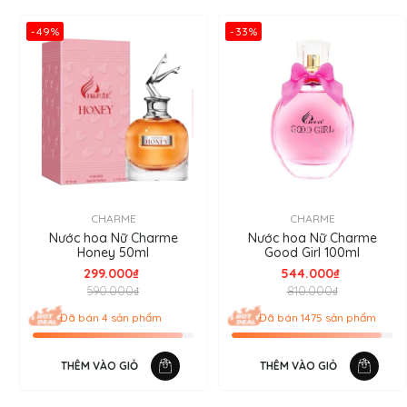
-49%
-33%
CHARME
CHARME
Nước hoa Nữ Charme
Nước hoa Nữ Charme
Honey 50ml
Good Girl 100ml
299.000₫
544.000₫
590.000₫
810.000₫
Đã bán 4 sản phẩm
Đã bán 1475 sản phẩm
THÊM VÀO GIỎ
THÊM VÀO GIỎ