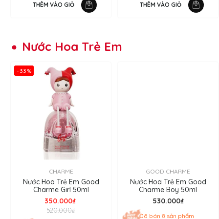
THÊM VÀO GIỎ
THÊM VÀO GIỎ
Nước Hoa Trẻ Em
-33%
CHARME
GOOD CHARME
Nước Hoa Trẻ Em Good
Nước Hoa Trẻ Em Good
Charme Girl 50ml
Charme Boy 50ml
350.000₫
530.000₫
520.000₫
Đã bán 8 sản phẩm