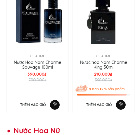
CHARME
CHARME
Nước Hoa Nam Charme
Nước hoa Nam Charme
Sauvage 100ml
King 30ml
390.000₫
210.000₫
780.000₫
398.000₫
Đã bán 1374 sản phẩm
THÊM VÀO GIỎ
THÊM VÀO GIỎ
Nước Hoa Nữ