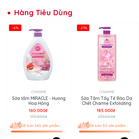
Hàng Tiêu Dùng
-6%
-21%
CHARME
CHARME
Sữa tắm MIRACLE - Hương
Sữa Tắm Tẩy Tế Bào Da
Hoa Hồng
Chết Charme Exfoliating
160.000₫
185.000₫
170.000₫
235.000₫
Đã bán 565 sản phẩm
Đã bán 50 sản phẩm