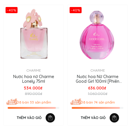
-40%
-40%
CHARME
CHARME
Nước hoa nữ Charme
Nước hoa Nữ Charme
Lonely 75ml
Good Girl 100ml [Phiên
bản 2024]
534.000₫
636.000₫
890.000₫
1.060.000₫
Đã bán 33 sản phẩm
Đã bán 74 sản phẩm
THÊM VÀO GIỎ
THÊM VÀO GIỎ