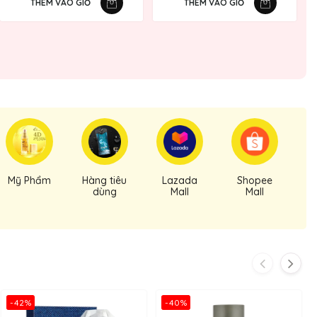
THÊM VÀO GIỎ
THÊM VÀO GIỎ
Mỹ Phẩm
Hàng tiêu
Lazada
Shopee
dùng
Mall
Mall
-42%
-40%