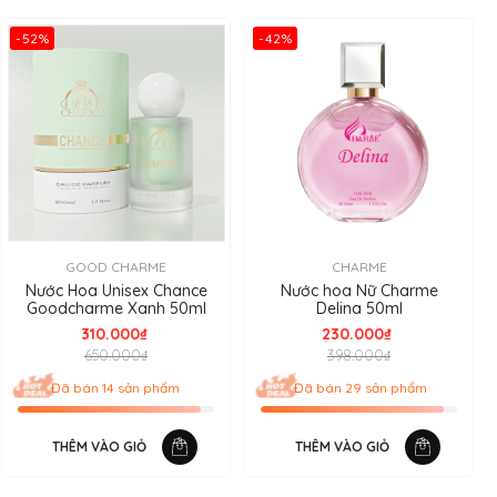
-52%
-42%
GOOD CHARME
CHARME
Nước Hoa Unisex Chance
Nước hoa Nữ Charme
Goodcharme Xanh 50ml
Delina 50ml
310.000₫
230.000₫
650.000₫
398.000₫
Đã bán 14 sản phẩm
Đã bán 29 sản phẩm
THÊM VÀO GIỎ
THÊM VÀO GIỎ