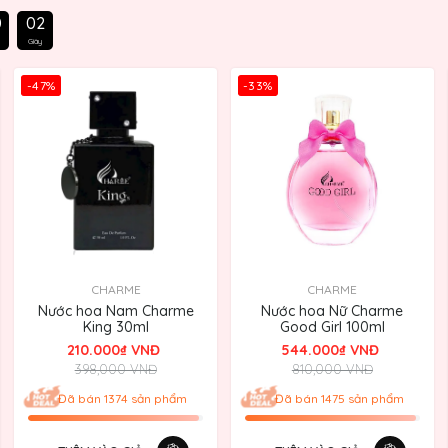
0
0
0
Giây
-47%
-33%
CHARME
CHARME
Nước hoa Nam Charme
Nước hoa Nữ Charme
King 30ml
Good Girl 100ml
210.000₫ VNĐ
544.000₫ VNĐ
398,000 VNĐ
810,000 VNĐ
Đã bán 1374 sản phẩm
Đã bán 1475 sản phẩm