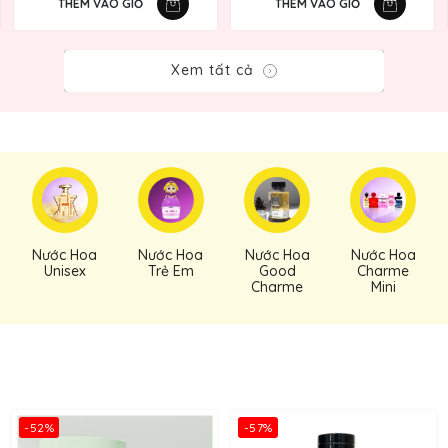
THÊM VÀO GIỎ
THÊM VÀO GIỎ
Xem tất cả
Nước Hoa
Nước Hoa
Nước Hoa
Nước Hoa
Unisex
Trẻ Em
Good
Charme
Charme
Mini
-52%
-57%