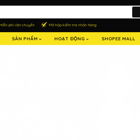
Miễn phí vận chuyển
Mở hộp kiểm tra nhận hàng
SẢN PHẨM
HOẠT ĐỘNG
SHOPEE MALL