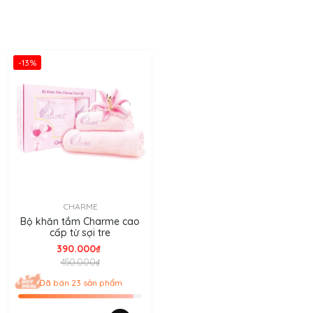
-13%
CHARME
Bộ khăn tắm Charme cao
cấp từ sợi tre
390.000₫
450.000₫
Đã bán 23 sản phẩm