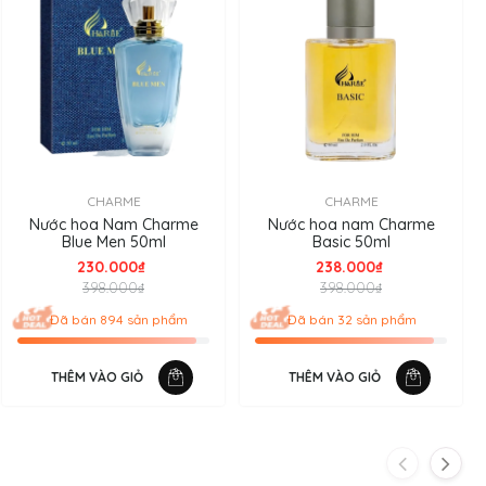
CHARME
CHARME
Nước hoa Nam Charme
Nước hoa nam Charme
Blue Men 50ml
Basic 50ml
230.000₫
238.000₫
398.000₫
398.000₫
Đã bán 894 sản phẩm
Đã bán 32 sản phẩm
THÊM VÀO GIỎ
THÊM VÀO GIỎ