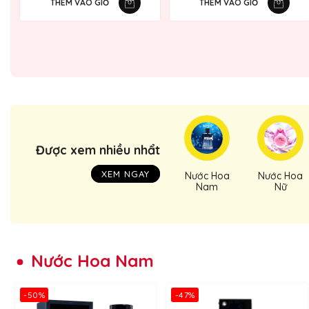
THÊM VÀO GIỎ
THÊM VÀO GIỎ
Được xem nhiều nhẩt
XEM NGAY
Nước Hoa
Nước Hoa
Nam
Nữ
Nước Hoa Nam
-50%
-47%