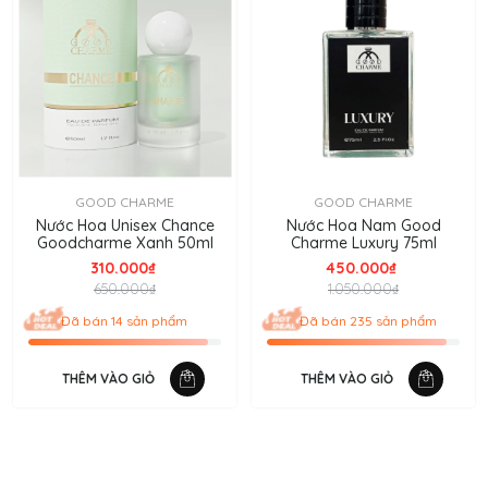
GOOD CHARME
GOOD CHARME
Nước Hoa Unisex Chance
Nước Hoa Nam Good
Goodcharme Xanh 50ml
Charme Luxury 75ml
310.000₫
450.000₫
650.000₫
1.050.000₫
Đã bán 14 sản phẩm
Đã bán 235 sản phẩm
THÊM VÀO GIỎ
THÊM VÀO GIỎ