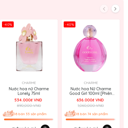
-40%
-40%
CHARME
CHARME
Nước hoa nữ Charme
Nước hoa Nữ Charme
Lonely 75ml
Good Girl 100ml [Phiên
bản 2024]
534.000₫ VNĐ
636.000₫ VNĐ
890,000 VNĐ
1,060,000 VNĐ
Đã bán 33 sản phẩm
Đã bán 74 sản phẩm