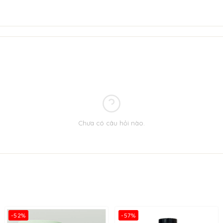
Chưa có câu hỏi nào.
-52%
-57%