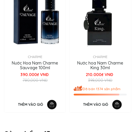
CHARME
CHARME
Nước Hoa Nam Charme
Nước hoa Nam Charme
Sauvage 100ml
King 30ml
390.000₫ VNĐ
210.000₫ VNĐ
780,000 VNĐ
398,000 VNĐ
Đã bán 1374 sản phẩm
THÊM VÀO GIỎ
THÊM VÀO GIỎ