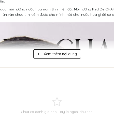
in.
 qua mùi hương nước hoa nam tính, hiện đại. Mùi hương Red De CHARM
phân vân chưa tìm kiếm được cho mình một chai nước hoa gì để sử 
Xem thêm nội dung
Chưa có đánh giá nào. Hãy là người đầu tiên!