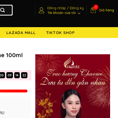
0
Đăng nhập / Đăng ký
Giỏ hàng
Tài khoản của tôi
LAZADA MALL
TIKTOK SHOP
e 100ml
00
09
14
21
%)