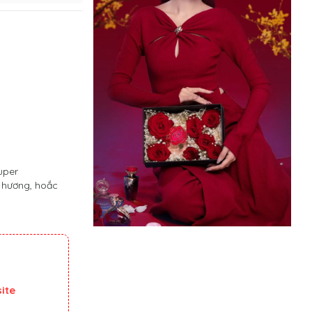
uper
n hương, hoắc
ite