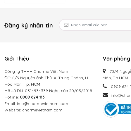
Đăng ký nhận tin
Giới Thiệu
Văn phòng 
Công ty THHH Charme Việt Nam
73/4 Nguyễ
ĐC: 8/3 Nguyễn ảnh Thủ, X. Trung Chánh, H.
Môn, Tp.HCM
Hóc Môn, Tp. HCM
0909 624 
Mã số DN: 0314934339 Ngày cấp:20/03/2018
info@cha
Hotline:
0909 624 113
Email: info@charmevietnam.com
Website: charmevietnam.com
Tổng thể thiết kế chai
nước hoa Red de CHARME
không quá cầu
tính, mạnh mẽ. Thiết kế của Red de CHARME mang một sức sống 