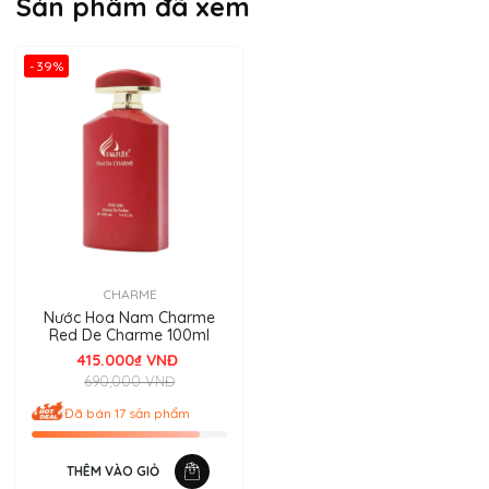
Sản phẩm đã xem
-39%
CHARME
Nước Hoa Nam Charme
Red De Charme 100ml
415.000₫ VNĐ
690,000 VNĐ
Đã bán 17 sản phẩm
THÊM VÀO GIỎ