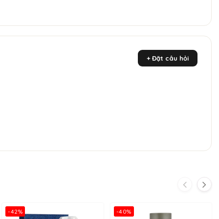
+ Đặt câu hỏi
-42%
-40%