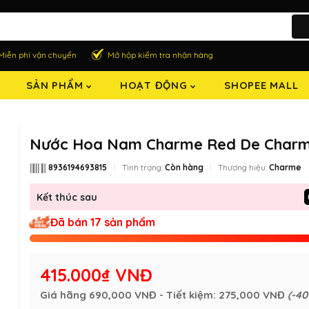
Miễn phí vận chuyển
Mở hộp kiểm tra nhận hàng
SẢN PHẨM
HOẠT ĐỘNG
SHOPEE MALL
Nước Hoa Nam Charme Red De Charm
8936194693815
Tình trạng:
Còn hàng
Thương hiệu:
Charme
Kết thúc sau
Đã bán 17 sản phẩm
415.000₫ VNĐ
Giá hãng
690,000 VNĐ
- Tiết kiệm:
275,000 VNĐ
(-40