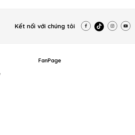
Kết nối với chúng tôi
FanPage
e
hân chai màu đỏ hút mắt và các đường thẳng tinh xảo đầy nam
ười nguồn sống mãnh liệt, khát khao chạm tay tới thành công,