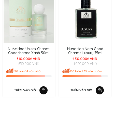
Nước Hoa Unisex Chance
Nước Hoa Nam Good
Goodcharme Xanh 50ml
Charme Luxury 75ml
310.000₫ VNĐ
450.000₫ VNĐ
650,000 VNĐ
1,050,000 VNĐ
Đã bán 14 sản phẩm
Đã bán 235 sản phẩm
THÊM VÀO GIỎ
THÊM VÀO GIỎ