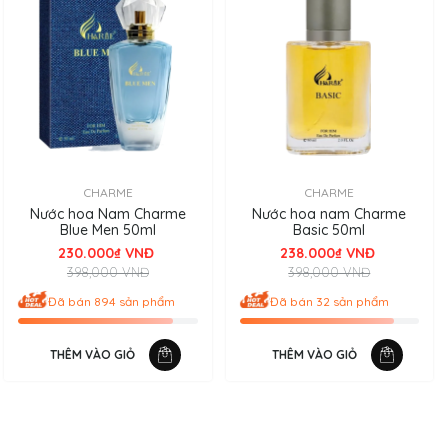
CHARME
CHARME
Nước hoa Nam Charme
Nước hoa nam Charme
Blue Men 50ml
Basic 50ml
230.000₫ VNĐ
238.000₫ VNĐ
398,000 VNĐ
398,000 VNĐ
Đã bán 894 sản phẩm
Đã bán 32 sản phẩm
THÊM VÀO GIỎ
THÊM VÀO GIỎ