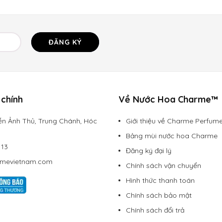
ĐĂNG KÝ
chính
Về Nước Hoa Charme™
n Ảnh Thủ, Trung Chánh, Hóc
Giới thiệu về Charme Perfum
Bảng mùi nước hoa Charme
113
Đăng ký đại lý
rmevietnam.com
Chính sách vận chuyển
Hình thức thanh toán
Charme Red De Charme 100ml
Chính sách bảo mật
 kỳ mà vẫn toát lên vẻ sang trọng và đẳng cấp. Thể hiện ở phần t
Chính sách đổi trả
bền bỉ với tông màu đỏ ngập tràn. Màu đỏ luôn đem tới cho mọi ng