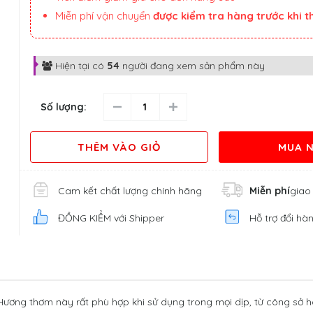
Miễn phí vận chuyển
được kiểm tra hàng trước khi 
Hiện tại có
54
người đang xem sản phẩm này
Số lượng:
THÊM VÀO GIỎ
MUA 
Cam kết chất lượng chính hãng
Miễn phí
giao
ĐỒNG KIỂM với Shipper
Hỗ trợ đổi hà
. Hương thơm này rất phù hợp khi sử dụng trong mọi dịp, từ công sở h