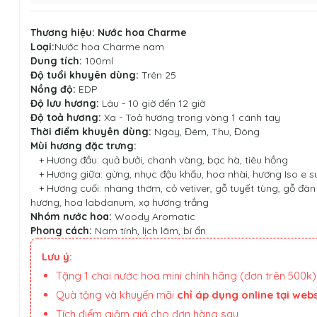
Thương hiệu:
Nước hoa Charme
Loại:
Nước hoa Charme nam
Dung tích:
100ml
Độ tuổi khuyên dùng:
Trên 25
Nồng độ:
EDP
Độ lưu hương:
Lâu - 10 giờ đến 12 giờ
Độ toả hương:
Xa - Toả hương trong vòng 1 cánh tay
Thời điểm khuyên dùng:
Ngày, Đêm, Thu, Đông
Mùi hương đặc trưng:
+ Hương đầu: quả bưởi, chanh vàng, bạc hà, tiêu hồng
+ Hương giữa: gừng, nhục đậu khấu, hoa nhài, hương Iso e s
+ Hương cuối: nhang thơm, cỏ vetiver, gỗ tuyết tùng, gỗ đà
hương, hoa labdanum, xạ hương trắng
Nhóm nước hoa:
Woody Aromatic
Phong cách:
Nam tính, lịch lãm, bí ẩn
Lưu ý:
Tặng 1 chai nước hoa mini chính hãng (đơn trên 500k)
Quà tặng và khuyến mãi
chỉ áp dụng online tại webs
Tích điểm giảm giá cho đơn hàng sau