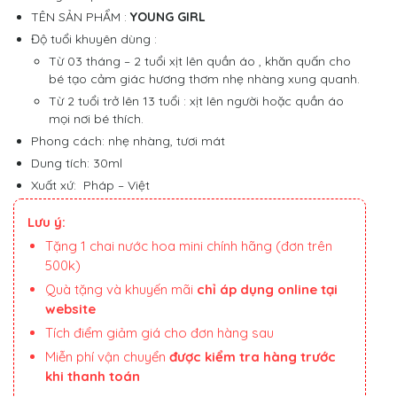
TÊN SẢN PHẨM :
YOUNG GIRL
Độ tuổi khuyên dùng :
Từ 03 tháng – 2 tuổi xịt lên quần áo , khăn quấn cho
bé tạo cảm giác hương thơm nhẹ nhàng xung quanh.
Từ 2 tuổi trở lên 13 tuổi : xịt lên người hoặc quần áo
mọi nơi bé thích.
Phong cách: nhẹ nhàng, tươi mát
Dung tích: 30ml
Xuất xứ: Pháp – Việt
Lưu ý:
Tặng 1 chai nước hoa mini chính hãng (đơn trên
500k)
Quà tặng và khuyến mãi
chỉ áp dụng online tại
website
Tích điểm giảm giá cho đơn hàng sau
Miễn phí vận chuyển
được kiểm tra hàng trước
khi thanh toán