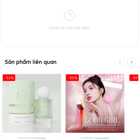
Hương giữa: Hồng tiêu, Hoa nhài
Hương cuối: Hoa diên vĩ, Cỏ hương bài
Bảo hành: 3 năm kể từ ngày mở nắp , bảo hành mùi hương
trọn đời.
Chưa có câu hỏi nào.
Sản phẩm liên quan
-52%
-30%
-30
GOOD CHARME
GOOD CHARME