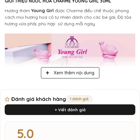
GIỚI THIỆU NƯỚC HOA CHARME YOUNG GIRL 30ML
Hương thơm
Young Girl
được Charme điều chế thuộc phong
cách mùi hương hoa cỏ tự nhiên dành cho các bé gái, Độ tỏa
hương vừa phải, phù hợp sử dụng mỗi ngày.
Xem thêm nội dung
Đánh giá khách hàng
1 đánh giá
+ Viết đánh giá
Charme Young Girl 30ml
5.0
Đây là hương thơm cỏ cây đầy sức sống, xuyên suốt các lớp
hương mùi hương thơm mát của Chanh Vàng, mang một chút