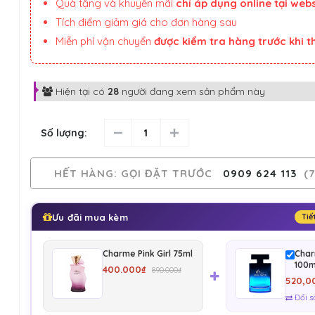
Quà tặng và khuyến mãi
chỉ áp dụng online tại webs
Tích điểm giảm giá cho đơn hàng sau
Miễn phí vận chuyển
được kiểm tra hàng trước khi 
Hiện tại có
28
người đang xem sản phẩm này
Số lượng:
HẾT HÀNG
: GỌI ĐẶT TRƯỚC
0909 624 113
(7
Ưu đãi mua kèm
Tiế
Charme Pink Girl 75ml
Char
100m
400.000₫
890.000₫
520,0
Đổi s