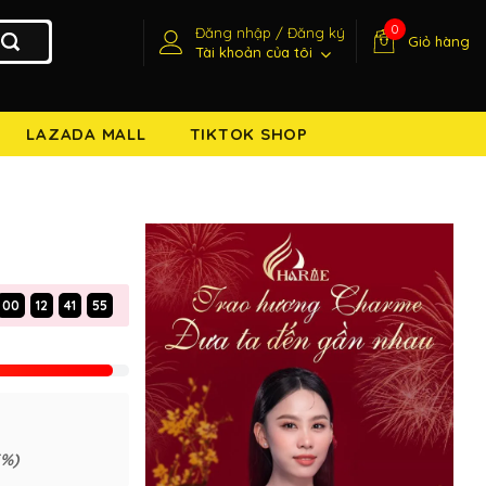
0
Đăng nhập / Đăng ký
Giỏ hàng
Tài khoản của tôi
LAZADA MALL
TIKTOK SHOP
00
12
41
54
5%)