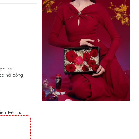
de Mai
oa hải đồng
iện, Hẹn hò.