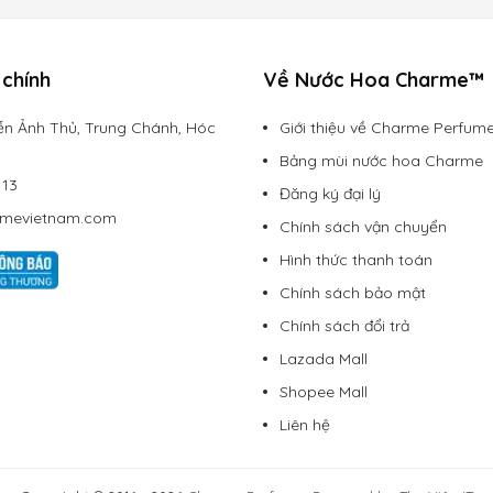
chính
Về Nước Hoa Charme™
n Ảnh Thủ, Trung Chánh, Hóc
Giới thiệu về Charme Perfum
Bảng mùi nước hoa Charme
113
Đăng ký đại lý
rmevietnam.com
Chính sách vận chuyển
Charme Pink Girl 75ml
Hình thức thanh toán
Chính sách bảo mật
i
Chính sách đổi trả
 đồng (pittosporum)
Lazada Mall
Shopee Mall
Liên hệ
 trên quần áo.