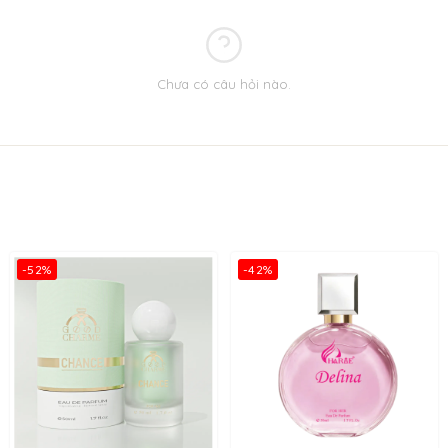
Chưa có câu hỏi nào.
Charme Pink Girl 75ml
-52%
-42%
 những khoảnh khắc mà thời gian đứng yên - một sự phá cách đầy m