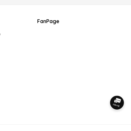
FanPage
e