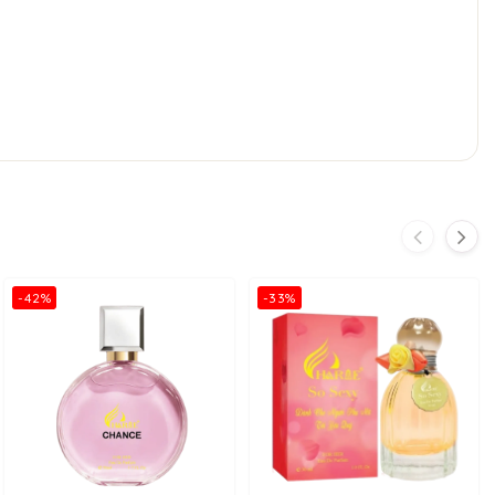
-42%
-33%
ê hoặc thông qua vô số hương hoa tươi.