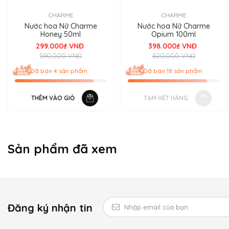
CHARME
CHARME
Nước hoa Nữ Charme
Nước hoa Nữ Charme
Honey 50ml
Opium 100ml
299.000₫ VNĐ
398.000₫ VNĐ
590,000 VNĐ
820,000 VNĐ
Đã bán 4 sản phẩm
Đã bán 18 sản phẩm
THÊM VÀO GIỎ
TẠM HẾT HÀNG
Sản phẩm đã xem
Đăng ký nhận tin