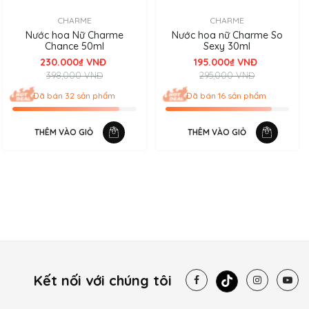
CHARME
CHARME
Nước hoa Nữ Charme
Nước hoa nữ Charme So
Chance 50ml
Sexy 30ml
230.000₫ VNĐ
195.000₫ VNĐ
398,000 VNĐ
295,000 VNĐ
Đã bán 32 sản phẩm
Đã bán 16 sản phẩm
THÊM VÀO GIỎ
THÊM VÀO GIỎ
Kết nối với chúng tôi