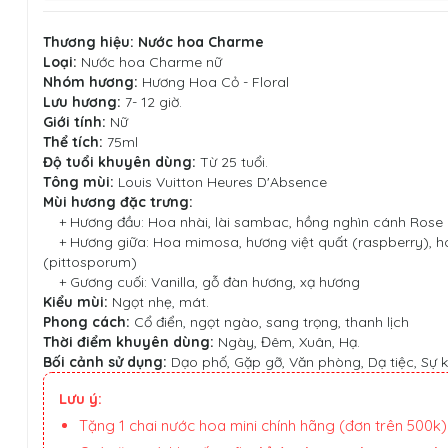
Thương hiệu:
Nước hoa Charme
Loại:
Nước hoa Charme nữ
Nhóm hương:
Hương Hoa Cỏ - Floral
Lưu hương:
7- 12 giờ.
Giới tính:
Nữ
Thể tích:
75ml
Độ tuổi khuyên dùng:
Từ 25 tuổi.
Tông mùi:
Louis Vuitton Heures D'Absence
Mùi hương đặc trưng:
+ Hương đầu: Hoa nhài, lài sambac, hồng nghìn cánh Rose 
+ Hương giữa: Hoa mimosa, hương việt quất (raspberry), h
(pittosporum)
+ Gương cuối: Vanilla, gỗ đàn hương, xạ hương
Kiểu mùi:
Ngọt nhẹ, mát.
Phong cách:
Cổ điển, ngọt ngào, sang trọng, thanh lịch
Thời điểm khuyên dùng:
Ngày, Đêm, Xuân, Hạ.
Bối cảnh sử dụng:
Dạo phố, Gặp gỡ, Văn phòng, Dạ tiệc, Sự k
Lưu ý:
Tặng 1 chai nước hoa mini chính hãng (đơn trên 500k)