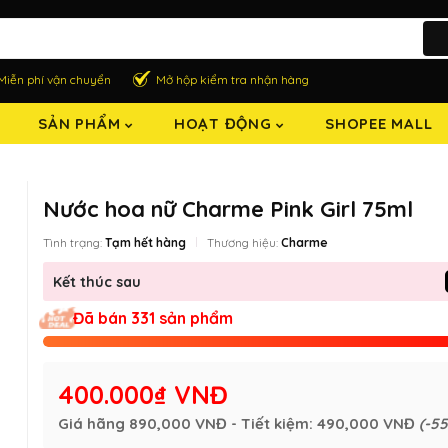
Miễn phí vận chuyển
Mở hộp kiểm tra nhận hàng
SẢN PHẨM
HOẠT ĐỘNG
SHOPEE MALL
Nước hoa nữ Charme Pink Girl 75ml
Tình trạng:
Tạm hết hàng
Thương hiệu:
Charme
Kết thúc sau
Đã bán 331 sản phẩm
400.000₫ VNĐ
Giá hãng
890,000 VNĐ
- Tiết kiệm:
490,000 VNĐ
(-5