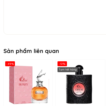
Sản phẩm liên quan
-49%
-51%
Tạm hết hàng
Charme Pink Girl
là một lời mời gọi hãy buông bỏ và tận dụng