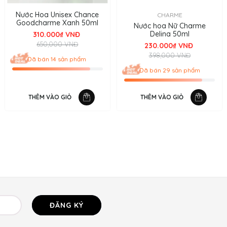
Nước Hoa Unisex Chance
CHARME
Goodcharme Xanh 50ml
Nước hoa Nữ Charme
Delina 50ml
310.000₫ VNĐ
650,000 VNĐ
230.000₫ VNĐ
398,000 VNĐ
Đã bán 14 sản phẩm
Đã bán 29 sản phẩm
THÊM VÀO GIỎ
THÊM VÀO GIỎ
ĐĂNG KÝ