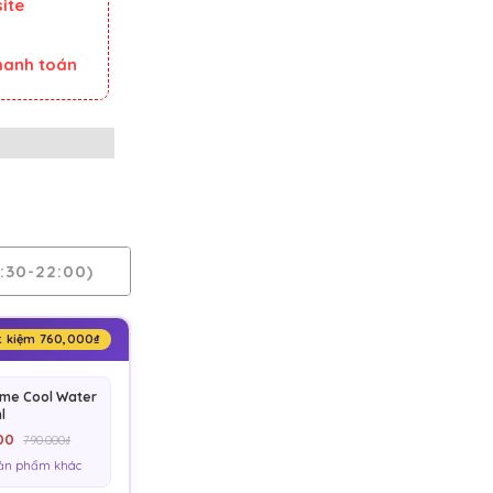
ite
thanh toán
:30-22:00)
t kiệm 760,000₫
me Cool Water
l
00
790.000₫
ản phẩm khác