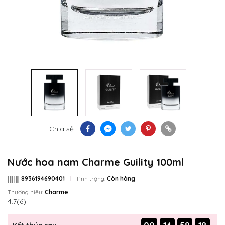
Chia sẻ:
Nước hoa nam Charme Guility 100ml
8936194690401
Tình trạng:
Còn hàng
Thương hiệu:
Charme
4.7
(6)