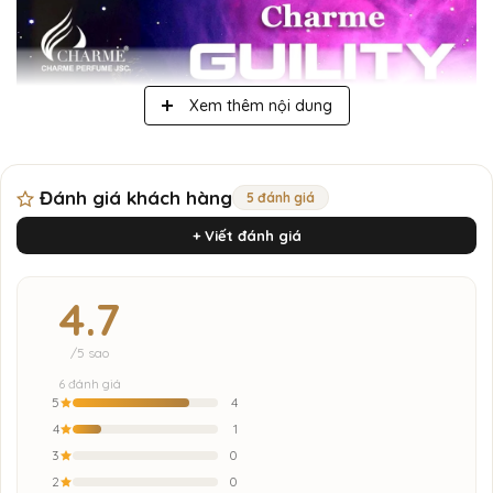
Xem thêm nội dung
Đánh giá khách hàng
5 đánh giá
+ Viết đánh giá
4.7
/5 sao
6 đánh giá
5
4
4
1
3
0
Charme Guility 100ml
2
0