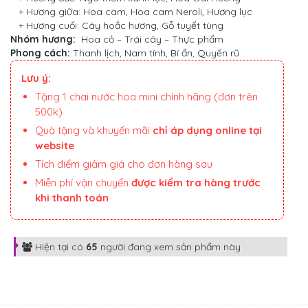
+ Hương giữa: Hoa cam, Hoa cam Neroli, Hương lục
+ Hương cuối: Cây hoắc hương, Gỗ tuyết tùng
Nhóm hương:
Hoa cỏ – Trái cây – Thực phẩm
Phong cách:
Thanh lịch, Nam tính, Bí ẩn, Quyến rũ
Lưu ý:
Tặng 1 chai nước hoa mini chính hãng (đơn trên
500k)
Quà tặng và khuyến mãi
chỉ áp dụng online tại
website
Tích điểm giảm giá cho đơn hàng sau
Miễn phí vận chuyển
được kiểm tra hàng trước
khi thanh toán
Hiện tại có
65
người đang xem sản phẩm này