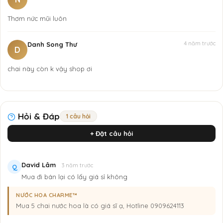
Thơm nức mũi luôn
4 năm trước
Danh Song Thư
D
chai này còn k vậy shop ơi
Hỏi & Đáp
1 câu hỏi
+ Đặt câu hỏi
David Lâm
3 năm trước
Q
Mua đi bán lại có lấy giá sỉ không
Charme Guility 100ml
NƯỚC HOA CHARME™
Hơn thế nữa,
Charme Guility
cũng khá phù hợp với những anh
Mua 5 chai nước hoa là có giá sĩ ạ, Hotline 0909624113
chàng thích bay bổng, rong ruổi phiêu du khắp chốn đó đây,
chinh phục cảm giác nguy hiểm, để tìm kiếm cảm giác khoái