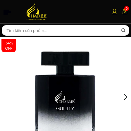
0
-34%
OFF