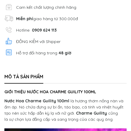
Cam kết chất lượng chính hãng
Miễn phí
giao hàng từ 300.000đ
Hotline
0909 624 113
ĐỒNG KIỂM với Shipper
Hỗ trợ đổi hàng trong
48 giờ
MÔ TẢ SẢN PHẨM
GIỚI THIỆU NƯỚC HOA CHARME GUILITY 100ML
Nước Hoa Charme Guility 100ml
là hương thơm nồng nàn và
ấm áp. Nó chứa đựng sự bí ẩn, táo bạo, cá tính và nhiệt huyết
tạo nên sức hấp dẫn kỳ lạ với nữ giới.
Charme Guility
cũng
là sự chọn lựa đẳng cấp và sang trọng của các quý ông.