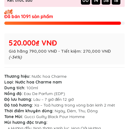
00
14
58
17
Kết thúc sau
Đã bán 1091 sản phẩm
520.000₫ VNĐ
Giá hãng
790,000 VNĐ
- Tiết kiệm:
270,000 VNĐ
(-34%)
Thương hiệu:
Nước hoa Charme
Loại:
Nước hoa Charme nam
Dung tích:
100ml
Nồng độ:
Eau De Parfum (EDP)
Độ lưu hương:
Lâu – 7 giờ đến 12 giờ
Độ toả hương:
Xa – Toả hương trong vòng bán kính 2 mét
Thời điểm khuyên dùng:
Ngày, Đêm, Thu, Đông
Tone Mùi:
Gucci Guilty Black Pour Homme
Mùi hương đặc trưng:
+ Hương đầu: Ngò thơm xanh lục, Hoa Oải Hương