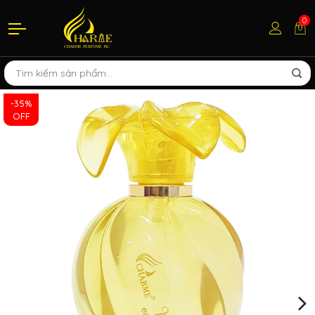
0
-35%
OFF