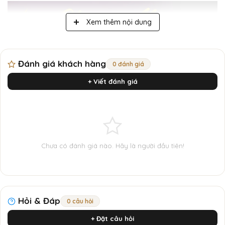
Xem thêm nội dung
Đánh giá khách hàng
0 đánh giá
+ Viết đánh giá
Chưa có đánh giá nào. Hãy là người đầu tiên!
Hỏi & Đáp
0 câu hỏi
Charme Memory 100ml
+ Đặt câu hỏi