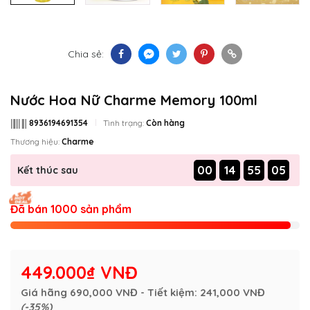
Chia sẻ:
Nước Hoa Nữ Charme Memory 100ml
8936194691354
Tình trạng:
Còn hàng
Thương hiệu:
Charme
00
14
55
04
Kết thúc sau
Đã bán 1000 sản phẩm
449.000₫ VNĐ
Giá hãng
690,000 VNĐ
- Tiết kiệm:
241,000 VNĐ
(-35%)