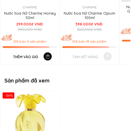
Nư
CHARME
CHARME
G
Nước hoa Nữ Charme Honey
Nước hoa Nữ Charme Opium
50ml
100ml
299.000₫ VNĐ
398.000₫ VNĐ
590,000 VNĐ
820,000 VNĐ
Đã bán 4 sản phẩm
Đã bán 18 sản phẩm
THÊM VÀO GIỎ
TẠM HẾT HÀNG
Sản phẩm đã xem
-34%
Charme Memory 100ml
GIỚI THIỆU NƯỚC HOA MEMORY 100ML
THÔNG TIN NƯỚC HOA