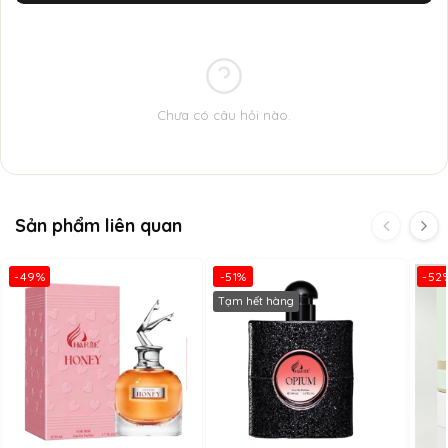
Charme Memory
với tông màu chủ đạo vàng rực rỡ chính là
hiện thân của một vườn hồng thu nhỏ được tinh chế tỉ mỉ để
khiến bạn chìm đắm trong cơn say của vị ngọt nhẹ nhàng.
Charme Memory
- sự hoàn hảo đầy xa xỉ về vẻ đẹp lộng lẫy
Chưa có câu hỏi nào.
đầy ngọt ngào nhưng ẩn chứa sự bí ẩn, lôi cuốn của người phụ
nữ hiện đại.
Sản phẩm liên quan
-49%
-51%
-52
Tạm hết hàng