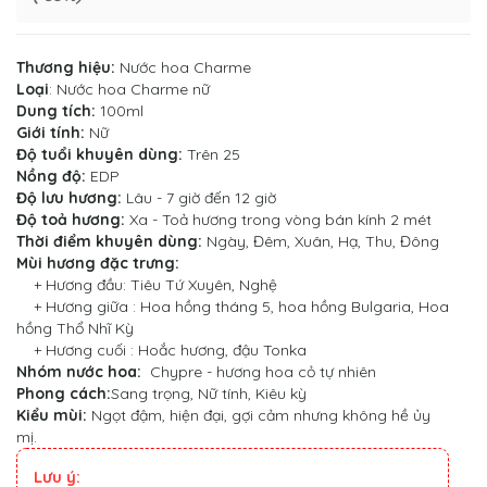
Thương hiệu:
Nước hoa Charme
Loại
:
Nước hoa Charme nữ
Dung tích:
100ml
Giới tính:
Nữ
Độ tuổi khuyên dùng:
Trên 25
Nồng độ:
EDP
Độ lưu hương:
Lâu - 7 giờ đến 12 giờ
Độ toả hương:
Xa - Toả hương trong vòng bán kính 2 mét
Thời điểm khuyên dùng:
Ngày, Đêm, Xuân, Hạ, Thu, Đông
Mùi hương đặc trưng:
+ Hương đầu: Tiêu Tứ Xuyên, Nghệ
+ Hương giữa : Hoa hồng tháng 5, hoa hồng Bulgaria, Hoa
hồng Thổ Nhĩ Kỳ
+ Hương cuối : Hoắc hương, đậu Tonka
Nhóm nước hoa:
Chypre - hương hoa cỏ tự nhiên
Phong cách:
Sang trọng, Nữ tính, Kiêu kỳ
Kiểu mùi:
Ngọt đậm, hiện đại, gợi cảm nhưng không hề ủy
mị.
Lưu ý: