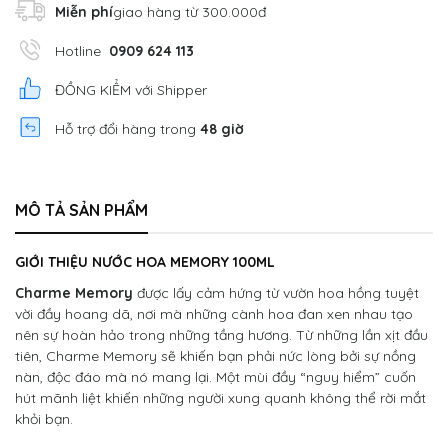
Miễn phí
giao hàng từ 300.000đ
Hotline
0909 624 113
ĐỒNG KIỂM với Shipper
Hỗ trợ đổi hàng trong
48 giờ
MÔ TẢ SẢN PHẨM
GIỚI THIỆU NƯỚC HOA MEMORY 100ML
Charme Memory
được lấy cảm hứng từ vườn hoa hồng tuyệt
vời đầy hoang dã, nơi mà những cành hoa đan xen nhau tạo
nên sự hoàn hảo trong những tầng hương. Từ những lần xịt đầu
tiên, Charme Memory sẽ khiến bạn phải nức lòng bởi sự nồng
nàn, độc đáo mà nó mang lại. Một mùi đầy “nguy hiểm” cuốn
hút mãnh liệt khiến những người xung quanh không thể rời mắt
khỏi bạn.