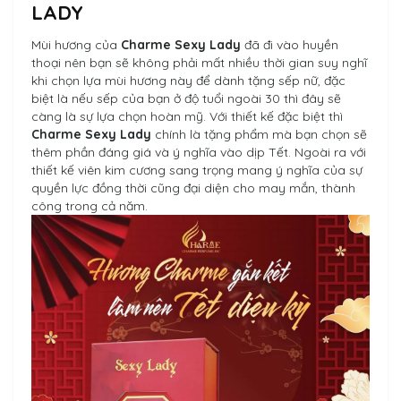
LADY
Mùi hương của
Charme Sexy Lady
đã đi vào huyền
thoại nên bạn sẽ không phải mất nhiều thời gian suy nghĩ
khi chọn lựa mùi hương này để dành tặng sếp nữ, đặc
biệt là nếu sếp của bạn ở độ tuổi ngoài 30 thì đây sẽ
càng là sự lựa chọn hoàn mỹ. Với thiết kế đặc biệt thì
Charme Sexy Lady
chính là tặng phẩm mà bạn chọn sẽ
thêm phần đáng giá và ý nghĩa vào dịp Tết. Ngoài ra với
thiết kế viên kim cương sang trọng mang ý nghĩa của sự
quyền lực đồng thời cũng đại diện cho may mắn, thành
công trong cả năm.