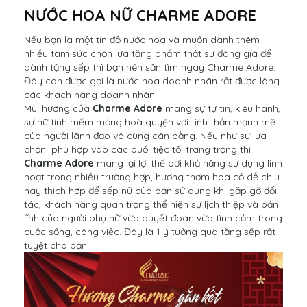
NƯỚC HOA NỮ CHARME ADORE
Nếu bạn là một tín đồ nước hoa và muốn dành thêm
nhiều tâm sức chọn lựa tặng phẩm thật sự đáng giá để
dành tặng sếp thì bạn nên săn tìm ngay Charme Adore.
Đây còn được gọi là nước hoa doanh nhân rất được lòng
các khách hàng doanh nhân.
Mùi hương của
Charme Adore
mang sự tự tin, kiêu hãnh,
sự nữ tính mềm mỏng hoà quyện với tinh thần mạnh mẽ
của người lãnh đạo vô cùng cân bằng. Nếu như sự lựa
chọn phù hợp vào các buổi tiệc tối trang trọng thì
Charme Adore
mang lại lợi thế bởi khả năng sử dụng linh
hoạt trong nhiều trường hợp, hương thơm hoa cỏ dễ chịu
này thích hợp để sếp nữ của bạn sử dụng khi gặp gỡ đối
tác, khách hàng quan trọng thể hiện sự lịch thiệp và bản
lĩnh của người phụ nữ vừa quyết đoán vừa tình cảm trong
cuộc sống, công việc. Đây là 1 ý tưởng quà tặng sếp rất
tuyệt cho bạn.