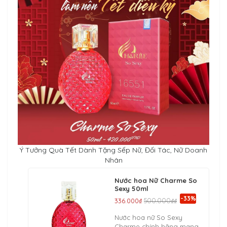
Ý Tưởng Quà Tết Dành Tặng Sếp Nữ, Đối Tác, Nữ Doanh
Nhân
Nước hoa Nữ Charme So
Sexy 50ml
-33%
336.000₫
500.000₫₫
Nước hoa nữ So Sexy
Charme chính hãng mang