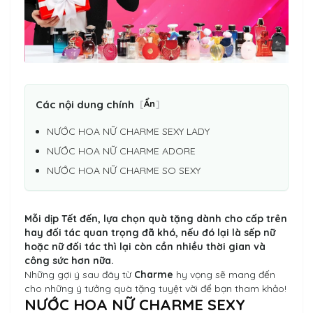
Các nội dung chính
[
Ẩn
]
NƯỚC HOA NỮ CHARME SEXY LADY
NƯỚC HOA NỮ CHARME ADORE
NƯỚC HOA NỮ CHARME SO SEXY
Mỗi dịp Tết đến, lựa chọn quà tặng dành cho cấp trên
hay đối tác quan trọng đã khó, nếu đó lại là sếp nữ
hoặc nữ đối tác thì lại còn cần nhiều thời gian và
công sức hơn nữa.
Những gợi ý sau đây từ
Charme
hy vọng sẽ mang đến
cho những ý tưởng quà tặng tuyệt vời để bạn tham khảo!
NƯỚC HOA NỮ CHARME SEXY