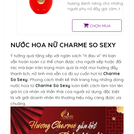
hương dành riêng cho những
người phụ nữ đầy gợi cảm, tự
tin và rất tự hào về chất nữ
tính đặc trưng của mình.
CHỌN MUA
NƯỚC HOA NỮ CHARME SO SEXY
Ý tưởng quà tặng sếp với ngân sách “ít đau ví” thì bạn
vẫn hoàn toàn có thể chọn được cho người sếp hoặc đối
tác mà bạn trân trọng món quà là một mùi hương đầy
thanh lịch, nữ tính mà vẫn có đủ sự cuốn hút từ
Charme
So Sexy.
Phong cách thiết kế thời trang hay những dòng
nước hoa từ
Charme So Sexy
luôn biết cách làm tôn lên
giá trị cá nhân và thần thái của người sử dụng, đặc biệt
là với giới doanh nhân thì thương hiệu này càng được ưa
chuộng.