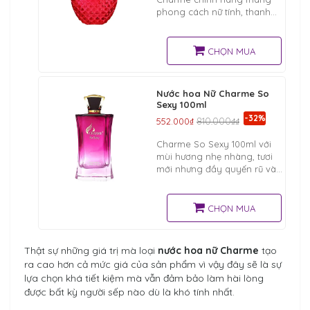
phong cách nữ tính, thanh
lịch và nhẹ nhàng, được
nhiều cô gái yêu thích sử
dụng khi hẹn hò cùng người
CHỌN MUA
yêu.
Nước hoa Nữ Charme So
Sexy 100ml
-32%
552.000₫
810.000₫₫
Charme So Sexy 100ml với
mùi hương nhẹ nhàng, tươi
mới nhưng đầy quyến rũ và
gợi cảm, tạo nên sức hút
mãnh liệt, làm cho cánh đàn
ông luôn say mê, chìm đắm
CHỌN MUA
Thật sự những giá trị mà loại
nước hoa nữ Charme
tạo
ra cao hơn cả mức giá của sản phẩm vì vậy đây sẽ là sự
lựa chọn khá tiết kiệm mà vẫn đảm bảo làm hài lòng
được bất kỳ người sếp nào dù là khó tính nhất.