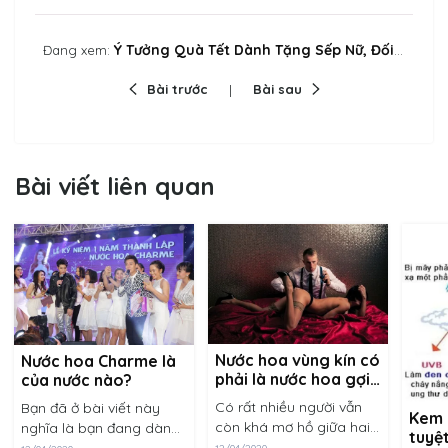
Ý Tưởng Quà Tết Dành Tặng Sếp Nữ, Đối Tác, Nữ Doanh Nhân
Đang xem:
Bài trước
Bài sau
Bài viết liên quan
Nước hoa vùng kín có
Nước hoa Charme là
phải là nước hoa gợi
của nước nào?
dục?
Có rất nhiều người vẫn
Bạn đã ở bài viết này
Kem 
còn khá mơ hồ giữa hai
nghĩa là bạn đang dành
tuyệt
khái niệm nước hoa vùng
sự quan tâm nhất định