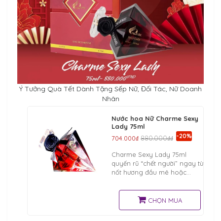
Ý Tưởng Quà Tết Dành Tặng Sếp Nữ, Đối Tác, Nữ Doanh
Nhân
Nước hoa Nữ Charme Sexy
Lady 75ml
-20%
704.000₫
880.000₫₫
Charme Sexy Lady 75ml
quyến rũ “chết người” ngay từ
nốt hương đầu mê hoặc
khiến ai trót ngửi phải say
trong men tình ái, khiến ai
cũng phải trầm trồ ngoái
CHỌN MUA
nhìn