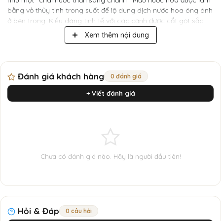
như một “chai nước thần sang chảnh”. Mẫu nước hoa được làm
bằng vỏ thủy tinh trong suốt để lộ dung dịch nước hoa óng ánh
ở bên trong. Kiểu dáng tinh tế với các cạnh được cắt gọt sắc
sảo và quy tụ về trung tâm chai làm nổi bật lên niềm kiêu hãnh.
Xem thêm nội dung
Phần nút chai sang trọng được thiết kế vuông càng làm tôn lên
vẻ đẹp sang trọng, tinh tế của nước hoa.
Đánh giá khách hàng
0 đánh giá
+ Viết đánh giá
Chưa có đánh giá nào. Hãy là người đầu tiên!
Hỏi & Đáp
0 câu hỏi