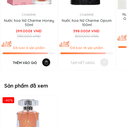
mâm xôi. Hương cuối tạo nên chiều sâu và sức hút mãnh liệt
với lớp hương đơn giản nhưng trầm ấp của Xạ hương trắng và
Nư
CHARME
CHARME
hương gỗ gụ, hổ phách.
G
Nước hoa Nữ Charme Honey
Nước hoa Nữ Charme Opium
50ml
100ml
299.000₫ VNĐ
398.000₫ VNĐ
590,000 VNĐ
820,000 VNĐ
Đã bán 4 sản phẩm
Đã bán 18 sản phẩm
THÊM VÀO GIỎ
TẠM HẾT HÀNG
Sản phẩm đã xem
-40%