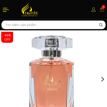
0
-40%
OFF