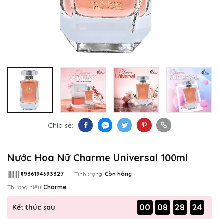
Chia sẻ:
Nước Hoa Nữ Charme Universal 100ml
8936194693327
Tình trạng:
Còn hàng
Thương hiệu:
Charme
00
08
28
23
Kết thúc sau