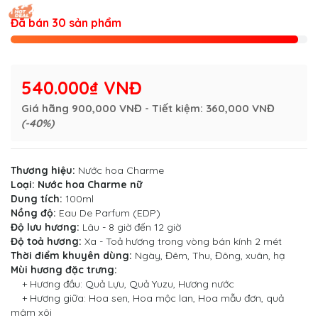
Đã bán 30 sản phẩm
540.000₫ VNĐ
Giá hãng
900,000 VNĐ
- Tiết kiệm:
360,000 VNĐ
(-40%)
Thương hiệu:
Nước hoa Charme
Loại:
Nước hoa Charme nữ
Dung tích:
100ml
Nồng độ:
Eau De Parfum (EDP)
Độ lưu hương:
Lâu - 8 giờ đến 12 giờ
Độ toả hương:
Xa - Toả hương trong vòng bán kính 2 mét
Thời điểm khuyên dùng:
Ngày, Đêm, Thu, Đông, xuân, hạ
Mùi hương đặc trưng:
+ Hương đầu: Quả Lựu, Quả Yuzu, Hương nước
+ Hương giữa: Hoa sen, Hoa mộc lan, Hoa mẫu đơn, quả
mâm xôi