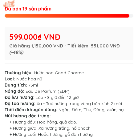
Đã bán 19 sản phẩm
599.000₫ VNĐ
Giá hãng
1,150,000 VNĐ
- Tiết kiệm:
551,000 VNĐ
(-48%)
Thương hiệu:
Nước hoa Good Charme
Loại:
Nước hoa nữ
Dung tích:
75ml
Nồng độ:
Eau De Parfum (EDP)
Độ lưu hương:
Lâu - 8 giờ đến 12 giờ
Độ toả hương:
Xa - Toả hương trong vòng bán kính 2 mét
Thời điểm khuyên dùng:
Ngày, Đêm, Thu, Đông, xuân, hạ
Mùi hương đặc trưng:
+ Hương đầu: Hoa hồng, quả đào.
+ Hương giữa: Xạ hương trắng, hổ phách.
+ Hương cuối: Hoắc hương, gỗ đàn hương.