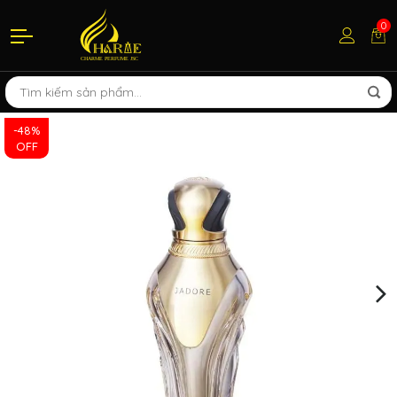
0
-48%
OFF