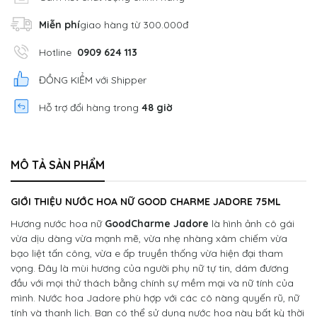
Miễn phí
giao hàng từ 300.000đ
Hotline
0909 624 113
ĐỒNG KIỂM với Shipper
Hỗ trợ đổi hàng trong
48 giờ
MÔ TẢ SẢN PHẨM
GIỚI THIỆU NƯỚC HOA NỮ GOOD CHARME JADORE 75ML
Hương nước hoa nữ
GoodCharme Jadore
là hình ảnh cô gái
vừa dịu dàng vừa mạnh mẽ, vừa nhẹ nhàng xâm chiếm vừa
bạo liệt tấn công, vừa e ấp truyền thống vừa hiện đại tham
vọng. Đây là mùi hương của người phụ nữ tự tin, dám đương
đầu với mọi thử thách bằng chính sự mềm mại và nữ tính của
mình. Nước hoa Jadore phù hợp với các cô nàng quyến rũ, nữ
tính và thanh lịch. Bạn có thể sử dụng nước hoa này bất kỳ thời