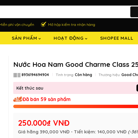
Miễn phí vận chuyển
Mở hộp kiểm tra nhận hàng
SẢN PHẨM
HOẠT ĐỘNG
SHOPEE MALL
Nước Hoa Nam Good Charme Class 2
8936194694904
Tình trạng:
Còn hàng
Thương hiệu:
Good Ch
Kết thúc sau
Đã bán 59 sản phẩm
250.000₫ VNĐ
Giá hãng
390,000 VNĐ
- Tiết kiệm:
140,000 VNĐ
(-36