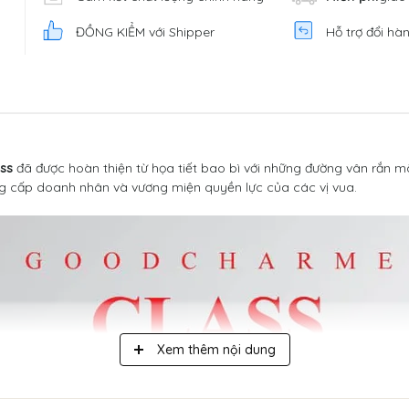
ĐỒNG KIỂM với Shipper
Hỗ trợ đổi hà
ss
đã được hoàn thiện từ họa tiết bao bì với những đường vân rắn m
g cấp doanh nhân và vương miện quyền lực của các vị vua.
Xem thêm nội dung