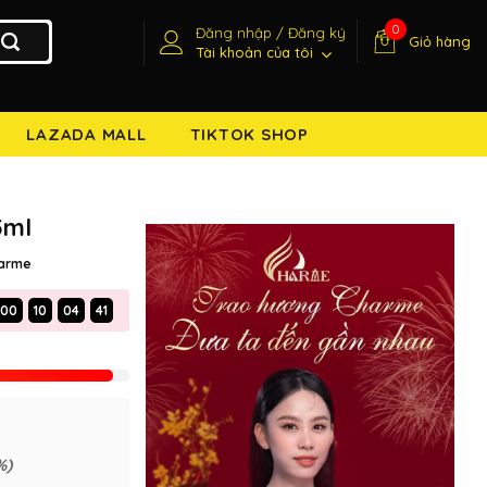
0
Đăng nhập / Đăng ký
Giỏ hàng
Tài khoản của tôi
LAZADA MALL
TIKTOK SHOP
5ml
arme
00
10
04
40
%)