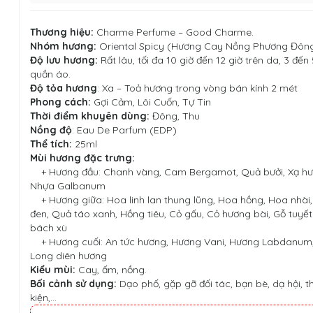
Thương hiệu:
Charme Perfume
–
Good Charme
.
Nhóm hương:
Oriental Spicy (Hương Cay Nồng Phương Đôn
Độ lưu hương:
Rất lâu, tối đa 10 giờ đến 12 giờ trên da, 3 đến
quần áo.
Độ tỏa hương
: Xa – Toả hương trong vòng bán kính 2 mét
Phong cách:
Gợi Cảm, Lôi Cuốn, Tự Tin
Thời điểm khuyên dùng:
Đông, Thu
Nồng độ
: Eau De Parfum (EDP)
Thể tích:
25ml
Mùi hương đặc trưng:
+ Hương đầu: Chanh vàng, Cam Bergamot, Quả bưởi, Xạ hươ
Nhựa Galbanum
+ Hương giữa: Hoa linh lan thung lũng, Hoa hồng, Hoa nhài,
đen, Quả táo xanh, Hồng tiêu, Cỏ gấu, Cỏ hương bài, Gỗ tuyế
bách xù
+ Hương cuối: An tức hương, Hương Vani, Hương Labdanum,
Long diên hương
Kiểu mùi:
Cay, ấm, nồng.
Bối cảnh sử dụng:
Dạo phố, gặp gỡ đối tác, bạn bè, dạ hội, 
kiện,...