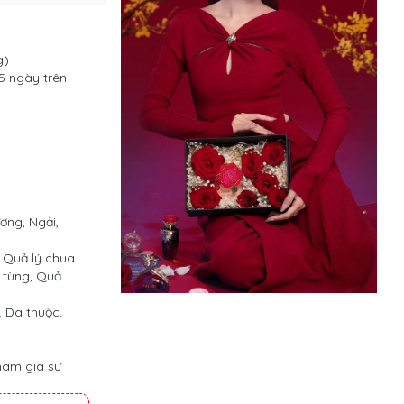
g)
 5 ngày trên
ng, Ngải,
 Quả lý chua
t tùng, Quả
 Da thuộc,
tham gia sự