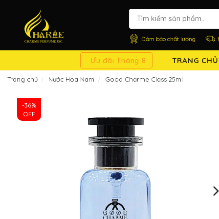
Đảm bảo chất lượng
Ưu đãi Tháng 8
TRANG CHỦ
Trang chủ
Nước Hoa Nam
Good Charme Class 25ml
-36%
OFF