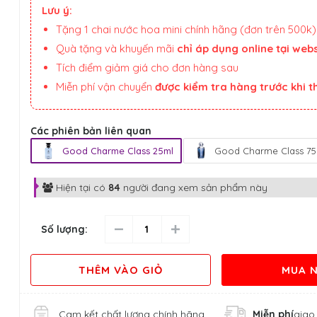
Lưu ý:
Tặng 1 chai nước hoa mini chính hãng (đơn trên 500k)
Quà tặng và khuyến mãi
chỉ áp dụng online tại webs
Tích điểm giảm giá cho đơn hàng sau
Miễn phí vận chuyển
được kiểm tra hàng trước khi 
Các phiên bản liên quan
Good Charme Class 25ml
Good Charme Class 75
Hiện tại có
84
người đang xem sản phẩm này
Số lượng:
THÊM VÀO GIỎ
MUA 
Cam kết chất lượng chính hãng
Miễn phí
giao