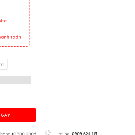
ite
thanh toán
ml
NGAY
 hàng từ 300.000đ
Hotline
0909 624 113