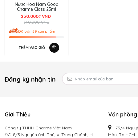
Nước Hoa Nam Good
Charme Class 25ml
250.000₫ VNĐ
390,000 VNĐ
Đã bán 59 sản phẩm
THÊM VÀO GIỎ
Đăng ký nhận tin
Giới Thiệu
Văn phòng 
Công ty THHH Charme Việt Nam
73/4 Nguyễ
ĐC: 8/3 Nguyễn ảnh Thủ, X. Trung Chánh, H.
Môn, Tp.HCM