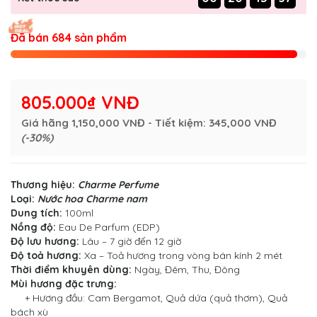
Đã bán 684 sản phẩm
805.000₫ VNĐ
Giá hãng
1,150,000 VNĐ
- Tiết kiệm:
345,000 VNĐ
(-30%)
Thương hiệu:
Charme Perfume
Loại:
Nước hoa Charme nam
Dung tích:
100ml
Nồng độ:
Eau De Parfum (EDP)
Độ lưu hương:
Lâu – 7 giờ đến 12 giờ
Độ toả hương:
Xa – Toả hương trong vòng bán kính 2 mét
Thời điểm khuyên dùng:
Ngày, Đêm, Thu, Đông
Mùi hương đặc trưng:
+ Hương đầu: Cam Bergamot, Quả dứa (quả thơm), Quả
bách xù