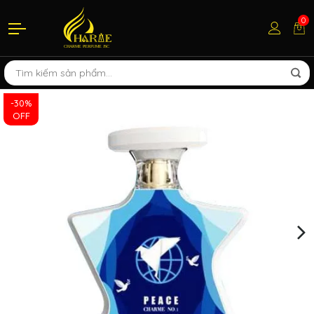
0
-30%
OFF