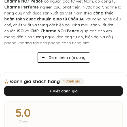
Charme NO.1 Peace
có nguồn gốc từ Việt Nam, do công ty
Charme Perfume
nghiên cứu, phát triển, Nước hoa Charme là
hãng duy nhất được sản xuất tại Việt Nam theo
công thức
hoàn toàn được chuyển giao từ Châu Âu
với công nghệ điều
chế, chiết xuất và trưng cất hiện đại. Nhà máy sản xuất đạt
chuẩn
ISO
và
GMP
,
Charme NO.1 Peace
giúp các anh em
mang đến hình tượng người đàn ông tự do, hiện đại và đầy
phóng khoáng tạo nên phong cách riêng biệt.
Xem thêm nội dung
Đánh giá khách hàng
1 đánh giá
+ Viết đánh giá
5.0
/5 sao