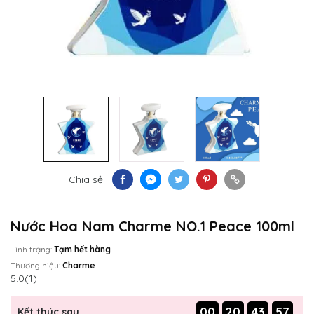
Chia sẻ:
Nước Hoa Nam Charme NO.1 Peace 100ml
Tình trạng:
Tạm hết hàng
Thương hiệu:
Charme
5.0
(1)
00
20
43
57
Kết thúc sau