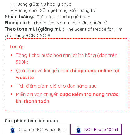
+ Hương giữa: Nụ hoa lý chua
+ Hương cuối: Gỗ tuyết tùng, Cỏ hương bài
Nhóm hương:
Trái cây – Hương gỗ thơm
Phong cách:
Thanh lịch, Nam tính, Bí ẩn, quyến rũ
Theo tone mùi (giống mùi):
The Scent of Peace for Him
của hãng BOND NO 9
Lưu ý:
Tặng 1 chai nước hoa mini chính hãng (đơn trên
500k)
Quà tặng và khuyến mãi
chỉ áp dụng online tại
website
Tích điểm giảm giá cho đơn hàng sau
Miễn phí vận chuyển
được kiểm tra hàng trước
khi thanh toán
Các phiên bản liên quan
Charme NO.1 Peace 10ml
NO.1 Peace 100ml