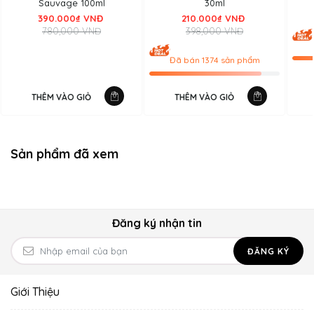
Sauvage 100ml
30ml
bật cùng những chú chim bồ câu trắng chiếm trọn “spotlight”
390.000₫ VNĐ
210.000₫ VNĐ
của chai nước hoa.
780,000 VNĐ
398,000 VNĐ
Đã bán 1374 sản phẩm
THÊM VÀO GIỎ
THÊM VÀO GIỎ
Sản phẩm đã xem
Đăng ký nhận tin
ĐĂNG KÝ
Giới Thiệu