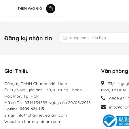
THÊM VÀO GIỎ
Đăng ký nhận tin
Giới Thiệu
Văn phòng 
Công ty THHH Charme Việt Nam
73/4 Nguyễ
ĐC: 8/3 Nguyễn ảnh Thủ, X. Trung Chánh, H.
Môn, Tp.HCM
Hóc Môn, Tp. HCM
0909 624 
Mã số DN: 0314934339 Ngày cấp:20/03/2018
info@cha
Hotline:
0909 624 113
Email: info@charmevietnam.com
Website: charmevietnam.com