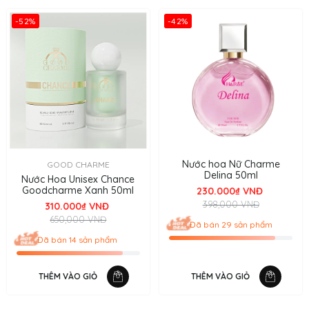
-52%
-42%
Nước hoa Nữ Charme
GOOD CHARME
Delina 50ml
Nước Hoa Unisex Chance
Goodcharme Xanh 50ml
230.000₫ VNĐ
398,000 VNĐ
310.000₫ VNĐ
650,000 VNĐ
Đã bán 29 sản phẩm
Đã bán 14 sản phẩm
THÊM VÀO GIỎ
THÊM VÀO GIỎ