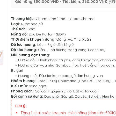
Giá hãng
850,000 VNĐ
- Tiết kiệm:
260,000 VNĐ
(-31
Thương hiệu:
Charme Perfume
–
Good Charme
Loại:
Nước hoa nữ
Thể tích:
50ml
Nồng độ:
Eau De Parfum (EDP)
Thời điểm khuyên dùng:
Đông, Hạ, Thu, Xuân
Độ lưu hương:
Lâu – 7 giờ đến 12 giờ
Độ tỏa hương:
Gần – Toả hương trong vòng 1 cánh tay
Mùi hương đặc trưng:
+ Hương đầu: Hạnh nhân, cà phê, cam Bergamot, chanh v
+ Hương giữa: Hoa nhài Sambac, hoa huệ trắng, hoa cam,
Bulgari
+ Hương cuối: Đậu fonka, cacao, gỗ đàn hương, vani
Nhóm hương:
Floral Fruity Gourmand (Hoa Cỏ – Trái Cây –
Kiểu mùi:
sang ngọt.
Phong cách:
Gợi cảm, quyến rũ, nổi bật và lôi cuốn.
Bối cảnh sử dụng:
Dạo phố, Gặp gỡ, Dạ tiệc, Sự kiện, Hẹn hò.
Lưu ý:
Tặng 1 chai nước hoa mini chính hãng (đơn trên 500k)