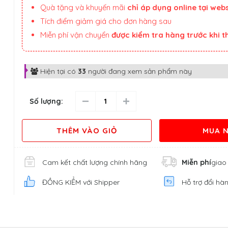
Quà tặng và khuyến mãi
chỉ áp dụng online tại webs
Tích điểm giảm giá cho đơn hàng sau
Miễn phí vận chuyển
được kiểm tra hàng trước khi 
Hiện tại có
33
người đang xem sản phẩm này
Số lượng:
THÊM VÀO GIỎ
MUA 
Cam kết chất lượng chính hãng
Miễn phí
giao
ĐỒNG KIỂM với Shipper
Hỗ trợ đổi hà