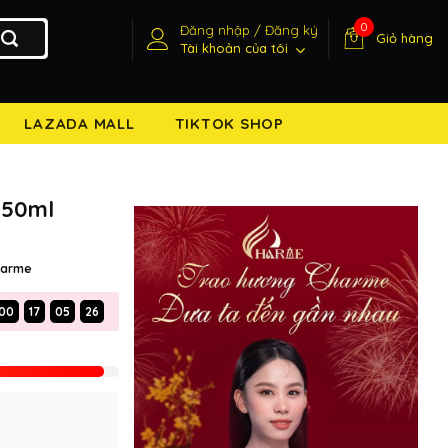
0
Đăng nhập / Đăng ký
Giỏ hàng
Tài khoản của tôi
LAZADA MALL
TIKTOK SHOP
 50ml
harme
00
17
05
25