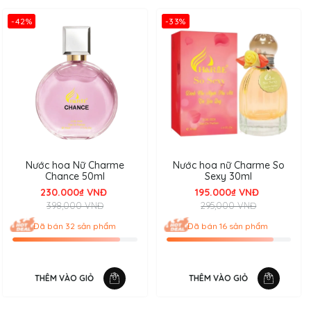
-42%
-33%
Nước hoa Nữ Charme
Nước hoa nữ Charme So
Chance 50ml
Sexy 30ml
230.000₫ VNĐ
195.000₫ VNĐ
398,000 VNĐ
295,000 VNĐ
Đã bán 32 sản phẩm
Đã bán 16 sản phẩm
THÊM VÀO GIỎ
THÊM VÀO GIỎ