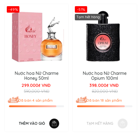
-49%
-51%
Tạm hết hàng
Nước hoa Nữ Charme
Nước hoa Nữ Charme
Honey 50ml
Opium 100ml
299.000₫ VNĐ
398.000₫ VNĐ
590,000 VNĐ
820,000 VNĐ
Đã bán 4 sản phẩm
Đã bán 18 sản phẩm
THÊM VÀO GIỎ
TẠM HẾT HÀNG