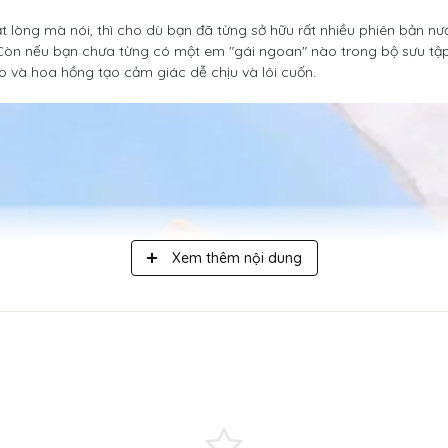
ật lòng mà nói, thì cho dù bạn đã từng sở hữu rất nhiều phiên bản nư
òn nếu bạn chưa từng có một em "gái ngoan" nào trong bộ sưu tập 
o và hoa hồng tạo cảm giác dễ chịu và lôi cuốn.
Xem thêm nội dung