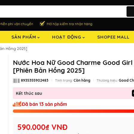
Miễn phí vận chuyển
Mở hộp kiểm tra nhận hàng
SẢN PHẨM
HOẠT ĐỘNG
SHOPEE MALL
ản Hồng 2025]
Nước Hoa Nữ Good Charme Good Girl
[Phiên Bản Hồng 2025]
8935355902483
Tình trạng:
Còn hàng
Thương hiệu:
Good C
Kết thúc sau
Đã bán 13 sản phẩm
590.000₫ VNĐ