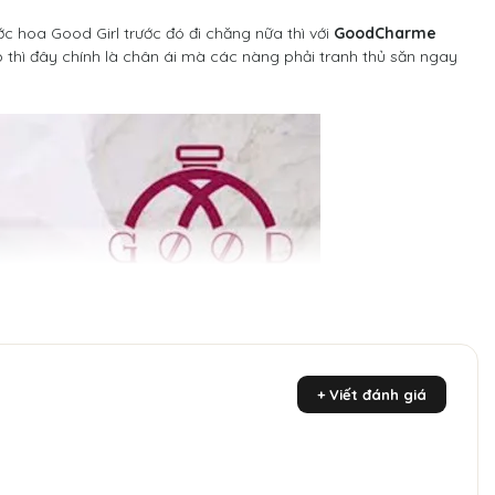
ớc hoa Good Girl trước đó đi chăng nữa thì với
GoodCharme
thì đây chính là chân ái mà các nàng phải tranh thủ săn ngay
+ Viết đánh giá