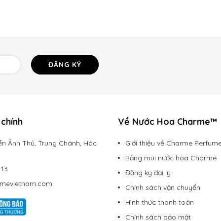
ĐĂNG KÝ
chính
Về Nước Hoa Charme™
n Ảnh Thủ, Trung Chánh, Hóc
Giới thiệu về Charme Perfum
Bảng mùi nước hoa Charme
113
Đăng ký đại lý
rmevietnam.com
Chính sách vận chuyển
Hình thức thanh toán
Chính sách bảo mật