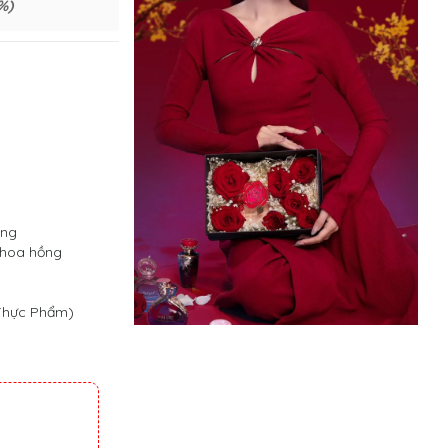
%)
àng
 hoa hồng
 Thực Phẩm)