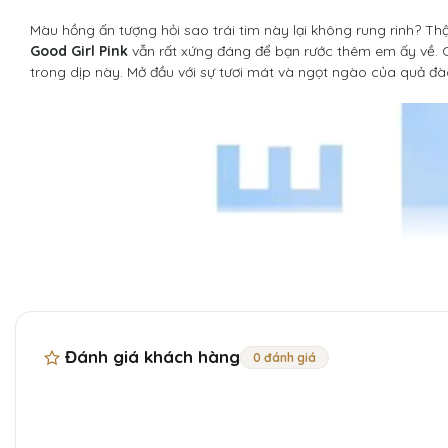
Màu hồng ấn tượng hỏi sao trái tim này lại không rung rinh? Th
Good Girl Pink
vẫn rất xứng đáng để bạn rước thêm em ấy về. C
trong dịp này. Mở đầu với sự tươi mát và ngọt ngào của quả đà
Đánh giá khách hàng
0 đánh giá