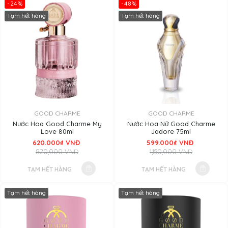
-24%
-48%
Tạm hết hàng
Tạm hết hàng
GOOD CHARME
GOOD CHARME
Nước Hoa Good Charme My
Nước Hoa Nữ Good Charme
Love 80ml
Jadore 75ml
620.000₫ VNĐ
599.000₫ VNĐ
820,000 VNĐ
1,150,000 VNĐ
TẠM HẾT HÀNG
TẠM HẾT HÀNG
Tạm hết hàng
Tạm hết hàng