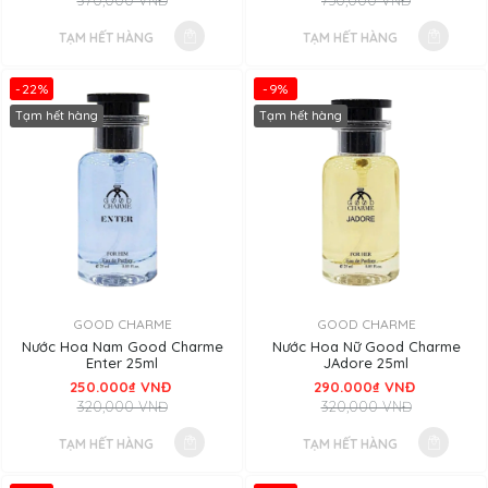
370,000 VNĐ
750,000 VNĐ
TẠM HẾT HÀNG
TẠM HẾT HÀNG
-22%
-9%
Tạm hết hàng
Tạm hết hàng
GOOD CHARME
GOOD CHARME
Nước Hoa Nam Good Charme
Nước Hoa Nữ Good Charme
Enter 25ml
JAdore 25ml
250.000₫ VNĐ
290.000₫ VNĐ
320,000 VNĐ
320,000 VNĐ
TẠM HẾT HÀNG
TẠM HẾT HÀNG