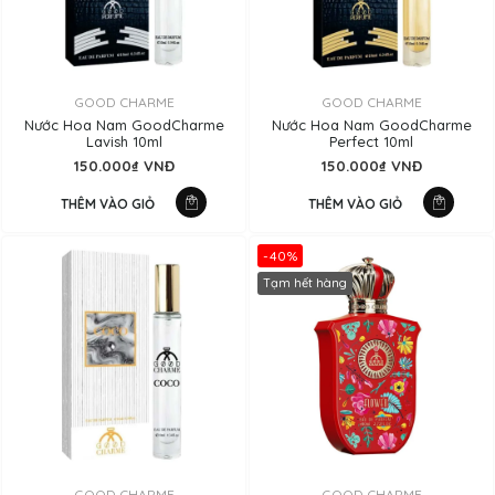
GOOD CHARME
GOOD CHARME
Nước Hoa Nam GoodCharme
Nước Hoa Nam GoodCharme
Lavish 10ml
Perfect 10ml
150.000₫ VNĐ
150.000₫ VNĐ
THÊM VÀO GIỎ
THÊM VÀO GIỎ
-40%
Tạm hết hàng
GOOD CHARME
GOOD CHARME