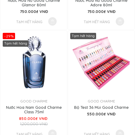
Nước Hoa Nữ Good Charme
Nước Hoa Nữ Good Charme
Glamor 80ml
Adore 80ml
750.000₫ VNĐ
750.000₫ VNĐ
TẠM HẾT HÀNG
TẠM HẾT HÀNG
-29%
Tạm hết hàng
Tạm hết hàng
GOOD CHARME
GOOD CHARME
Nước Hoa Nam Good Charme
Bộ Test 36 Mùi Good Charme
Class 75ml
550.000₫ VNĐ
850.000₫ VNĐ
1,200,000 VNĐ
TẠM HẾT HÀNG
TẠM HẾT HÀNG