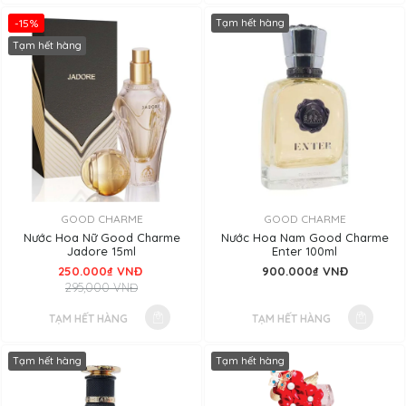
-15%
Tạm hết hàng
Tạm hết hàng
GOOD CHARME
GOOD CHARME
Nước Hoa Nữ Good Charme
Nước Hoa Nam Good Charme
Jadore 15ml
Enter 100ml
250.000₫ VNĐ
900.000₫ VNĐ
295,000 VNĐ
TẠM HẾT HÀNG
TẠM HẾT HÀNG
Tạm hết hàng
Tạm hết hàng