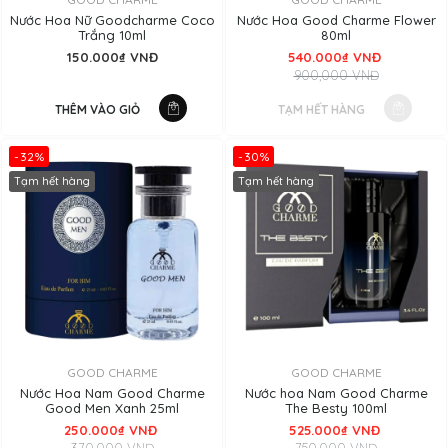
Nước Hoa Nữ Goodcharme Coco
Nước Hoa Good Charme Flower
Trắng 10ml
80ml
150.000₫ VNĐ
540.000₫ VNĐ
900,000 VNĐ
THÊM VÀO GIỎ
TẠM HẾT HÀNG
-32%
-30%
Tạm hết hàng
Tạm hết hàng
GOOD CHARME
GOOD CHARME
Nước Hoa Nam Good Charme
Nước hoa Nam Good Charme
Good Men Xanh 25ml
The Besty 100ml
250.000₫ VNĐ
525.000₫ VNĐ