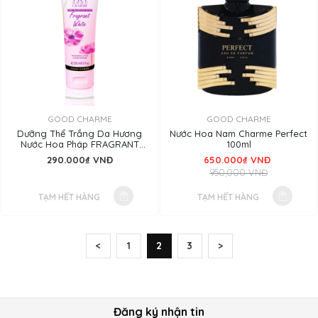
GOOD CHARME
GOOD CHARME
Dưỡng Thể Trắng Da Hương
Nước Hoa Nam Charme Perfect
Nước Hoa Pháp FRAGRANT
100ml
WHITE
290.000₫ VNĐ
650.000₫ VNĐ
950,000 VNĐ
TẠM HẾT HÀNG
TẠM HẾT HÀNG
<
1
2
3
>
Đăng ký nhận tin