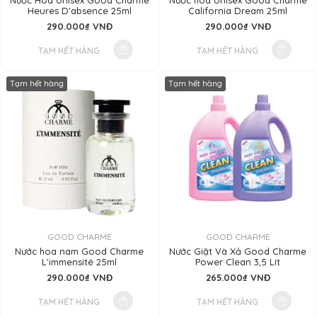
Nước Hoa Unisex Good Charme
Nước hoa Unisex Good Charme
Heures D'absence 25ml
California Dream 25ml
290.000₫ VNĐ
290.000₫ VNĐ
TẠM HẾT HÀNG
TẠM HẾT HÀNG
Tạm hết hàng
Tạm hết hàng
GOOD CHARME
GOOD CHARME
Nước hoa nam Good Charme
Nước Giặt Và Xả Good Charme
L'immensité 25ml
Power Clean 3,5 Lít
290.000₫ VNĐ
265.000₫ VNĐ
TẠM HẾT HÀNG
TẠM HẾT HÀNG