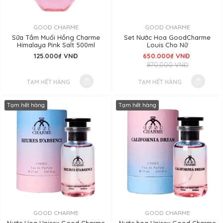
GOOD CHARME
GOOD CHARME
Sữa Tắm Muối Hồng Charme
Set Nước Hoa GoodCharme
Himalaya Pink Salt 500ml
Louis Cho Nữ
125.000₫ VNĐ
650.000₫ VNĐ
870,000 VNĐ
TẠM HẾT HÀNG
TẠM HẾT HÀNG
Tạm hết hàng
Tạm hết hàng
GOOD CHARME
GOOD CHARME