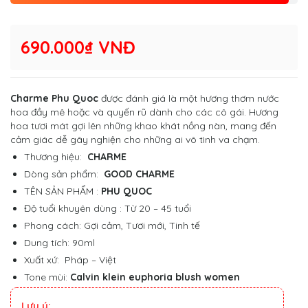
690.000₫ VNĐ
Charme Phu Quoc
được đánh giá là một hương thơm nước
hoa đầy mê hoặc và quyến rũ dành cho các cô gái. Hương
hoa tươi mát gợi lên những khao khát nồng nàn, mang đến
cảm giác dễ gây nghiện cho những ai vô tình va chạm.
Thương hiệu:
CHARME
Dòng sản phẩm:
GOOD CHARME
TÊN SẢN PHẨM :
PHU QUOC
Độ tuổi khuyên dùng : Từ 20 – 45 tuổi
Phong cách: Gợi cảm, Tươi mới, Tinh tế
Dung tích: 90ml
Xuất xứ: Pháp – Việt
Tone mùi:
Calvin klein euphoria blush women
Lưu ý: