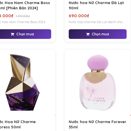
ớc Hoa Nam Charme Boss
Nước hoa Nữ Charme Đà Lạt
ml [Phiên Bản 2024]
90ml
4.000₫
690.000₫
1.390.000₫
c hoa nam Charme Boss 2024
Nước hoa charme Đà Lạt dành cho
 cho người đàn ông cần tìm loại
nữ mang hương thơm cánh đồng
c hoa phù hợp cho cả ngày và
hoa thơm ngát, lôi cuốn vô cùng ấm
Chọn mua
Chọn mua
 tối, người hoạt động nhiều.
áp, tôn lên vẻ đẹp tươi xinh, quyến rũ
cho phái nữ thêm sang trọng hơn.
ớc Hoa Nữ Charme
Nước hoa Nữ Charme Forever
press 50ml
35ml