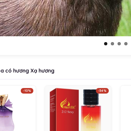
a có hương Xạ hương
-10%
-34%