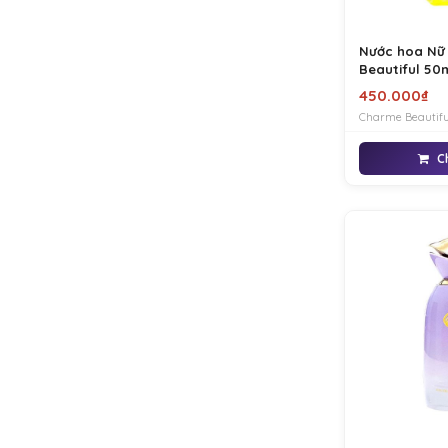
Nước hoa Nữ
Beautiful 50
450.000₫
Charme Beautifu
chuỗi mùi hương 
bật lên vẻ sang 
C
quyến rũ. Charme
sức hút khó cưỡn