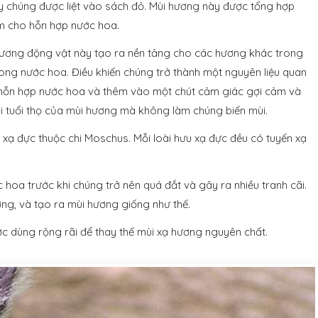
nay chúng được liệt vào sách đỏ. Mùi hương này được tổng hợp
ấm cho hỗn hợp nước hoa.
ương động vật này tạo ra nền tảng cho các hương khác trong
rong nước hoa. Điều khiến chúng trở thành một nguyên liệu quan
 hỗn hợp nước hoa và thêm vào một chút cảm giác gợi cảm và
i tuổi thọ của mùi hương mà không làm chúng biến mùi.
 xạ đực thuộc chi Moschus. Mỗi loài hưu xạ đực đều có tuyến xạ
 hoa trước khi chúng trở nên quá đắt và gây ra nhiều tranh cãi.
ng, và tạo ra mùi hương giống như thế.
ợc dùng rộng rãi để thay thế mùi xạ hương nguyên chất.