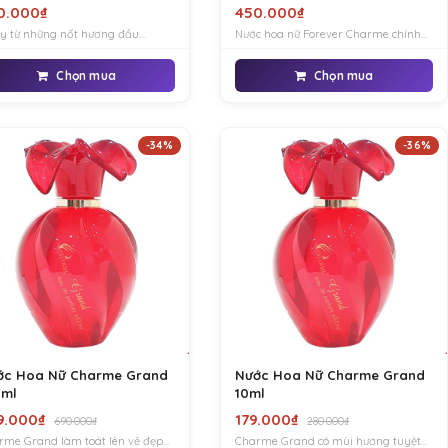
0.000₫
450.000₫
y từ những nốt hương đầu
Nước hoa nữ Forever Charme chính
n Charme Empress sẽ hớp hồn lấy
hãng mang phong cách trẻ trung,
g bởi nốt hương cam chanh sảng
tươi tắn và thanh lịch. Là dòng nước
Chọn mua
Chọn mua
i.
hoa được nhiều bạn nữ yêu thích bởi
sự ngọt ngào và quyến rũ.
-34%
-36%
ớc Hoa Nữ Charme Grand
Nước Hoa Nữ Charme Grand
0ml
10ml
9.000₫
179.000₫
690.000₫
280.000₫
rme Grand làm toát lên vẻ đẹp
Charme Grand có mùi hương tuyệt