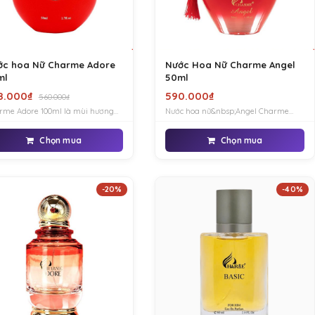
ớc hoa Nữ Charme Adore
Nước Hoa Nữ Charme Angel
ml
50ml
8.000₫
590.000₫
560.000₫
rme Adore 100ml là mùi hương
Nước hoa nữ&nbsp;Angel Charme
h riêng cho những người phụ nữ
chính hãng mang phong cách quyến
gợi cảm, tự tin và rất tự hào về
rũ, sang trọng và tinh tế, là dòng
Chọn mua
Chọn mua
 nữ tính đặc trưng của mình.
nước hoa nữ cao cấp được nhiều bạn
nữ&nbsp;yêu thích, sử dụng khi hẹn
hò, dạ tiệc. . .
-20%
-40%