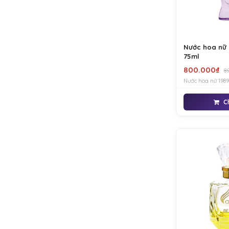
Nước hoa nữ
75ml
800.000₫
89
Nước hoa nữ 198
hãng mang phong
thanh lịch và ng
C
bạn nữ yêu thích
đi chơi cùng bạn