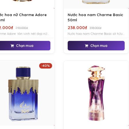
ớc hoa nữ Charme Adore
Nước hoa nam Charme Basic
0ml
50ml
2.000₫
238.000₫
790.000₫
398.000₫
rme Adore tôn vinh nét đẹp nữ
Nước hoa nam Charme Basic sở hữu
h, dịu dàng mang hơi hướng hiện
mùi hương thuộc nhóm hương gỗ
 phù hợp với những cô gái có cá
thơm quyến rũ, đây chắc chắn sẽ là
Chọn mua
Chọn mua
 mạnh, luôn tự tin với khả năng
một món đồ cần thiết dành cho các
h
chàng trai
-40%