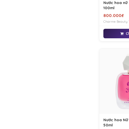
Nước hoa nữ
100ml
800.000₫
Charme Beauty 
thanh mát đến t
dịu nhẹ thanh m
C
quả quýt đem lại
bật trong đám đ
Nước hoa Nữ
50ml