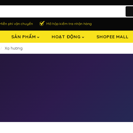
Miễn phí vận chuyển
Mở hộp kiểm tra nhận hàng
SẢN PHẨM
HOẠT ĐỘNG
SHOPEE MALL
Xạ hương