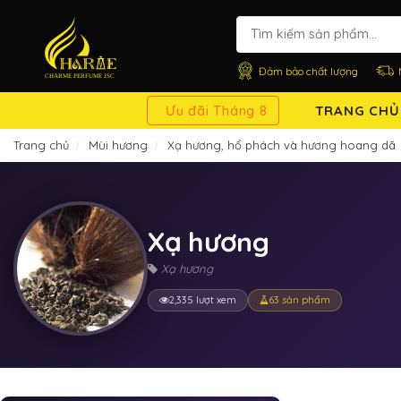
Đảm bảo chất lượng
Ưu đãi Tháng 8
TRANG CHỦ
Trang chủ
Mùi hương
Xạ hương, hổ phách và hương hoang dã
Xạ hương
Xạ hương
2,335 lượt xem
63 sản phẩm