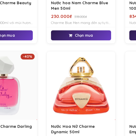
 Charme Beauty
Nước hoa Nam Charme Blue
Nư
Men 50ml
100
230.000₫
83
398.000₫
100ml với mùi hương
Charme Blue Men mang đến sự tự tin
Nướ
ừ hương táo và mùi
trong từng khoảnh khắc, khẳng định
dành
át đến từ hoa cam,
phong độ chuẩn men
nướ
họn mua
Chọn mua
 cho quý cô sự nổi
buổi
ông.
-40%
 Charme Darling
Nước Hoa Nữ Charme
Nư
Dynamic 50ml
Em