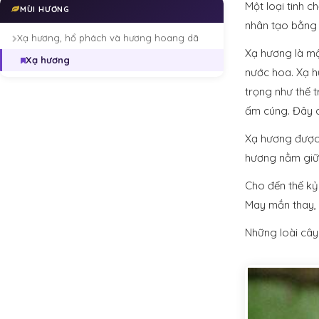
Một loại tinh 
MÙI HƯƠNG
nhân tạo bằng 
Xạ hương, hổ phách và hương hoang dã
Xạ hương là mộ
Xạ hương
nước hoa. Xạ h
trọng như thế 
ấm cúng. Đây c
Xạ hương được 
hương nằm giữa
Cho đến thế kỷ 
May mắn thay, 
Những loài cây