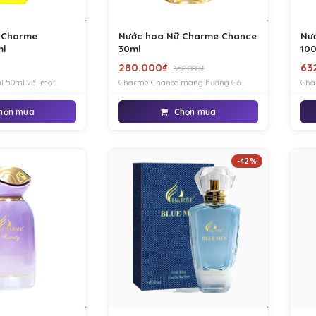
 Charme
Nước hoa Nữ Charme Chance
Nư
ml
30ml
10
280.000₫
63
350.000₫
l 50ml với một
Charme Chance mang hương Cỏ
Cha
dịu dàng lan tỏa,
Vetiver đậm đà lôi cuốn đắm say. rất
tín
trọng, gợi cảm và
gơi cảm và ngọt ngào, nữ tính đến
đại,
họn mua
Chọn mua
 Beautiful tạo nên
đáng kinh ngạc, dồi dào năng lượng
tính
g c
sống, táo bạo
mìn
-42%