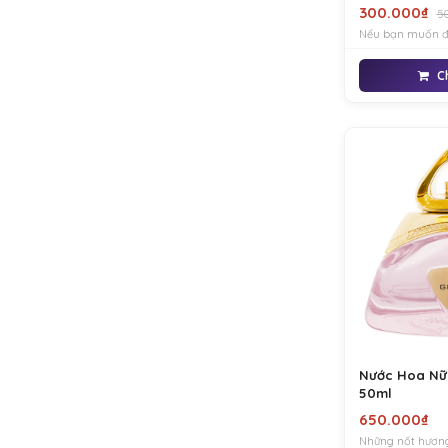
300.000₫
50
Nếu bạn muốn đị
tính và gợi cảm
DARLING là một 
C
trong bản đồ tư 
nàng hiện đại. Đ
khó
Nước Hoa Nữ
50ml
650.000₫
Những nốt hương