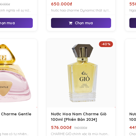
650.000₫
55
0.000₫
nh nghĩa về sự nữ
Nước hoa charme Dynamic thật sự là
Nga
 thì CHARME
một mùi hương cần thiết cho bất kỳ
tiê
định nghĩa mới
cô gái nào yêu thích sự tự do và yên
nàn
họn mua
Chọn mua
duy của những cô
bình trong tâm hồn.
khoá
ây là một sức hút
-40%
 Charme Gentle
Nước Hoa Nam Charme Giò
Nư
100ml [Phiên Bản 2024]
10
576.000₫
44
960.000₫
 hoa cỏ tự nhiên
CHARME GIÒ chính xác là mùi hương
Cha