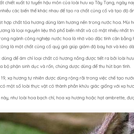
chất chiết xuất từ tuyến hậu môn của loài hưu xạ Tây Tạng, ngày 
nhiều các biến thể khác nhau để tạo ra chất củng cố và tạo độ 
t hợp chất tỏa hương dùng làm hương nền trong nước hoa. Mùi h
ương là loại nguyên liệu thô phổ biến nhất và có mặt nhiều nhất t
trong ngành công nghiệp nước hoa là nhờ vào đặc tính cân bằng
ũng là một chất củng cố quý giá giúp giảm độ bay hơi và kéo dà
dùng để ám chỉ loại chất có hương nồng được tiết ra bởi loài hưu
 bộ phận sinh dục và rốn, chúng dược dùng để thu hút bạn tình.
19, xạ hương tự nhiên được dùng rộng rãi trong việc chế tạo nước
có một số loài thực vật có thành phần khứu giác giống với xạ hươ
 này, như loài hoa bạch chỉ, hoa xạ hương hoặc hạt ambrette, đư