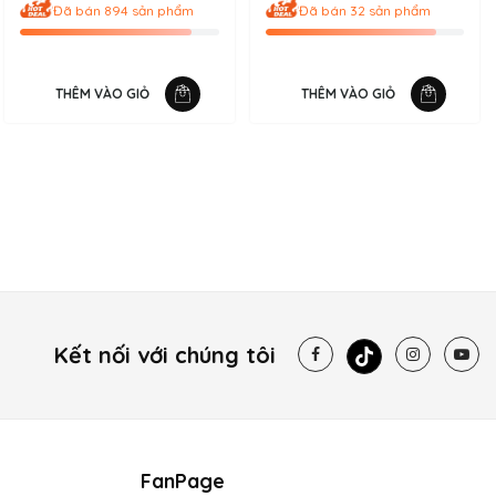
Đã bán 894 sản phẩm
Đã bán 32 sản phẩm
 thấy dễ chịu.
 voi với giá đắt hơn vàng và được các chuyên gia nước hoa cho
THÊM VÀO GIỎ
THÊM VÀO GIỎ
ành đạt ưa chuộng bởi sự nam tính và sang trọng mà nó mang
Kết nối với chúng tôi
FanPage