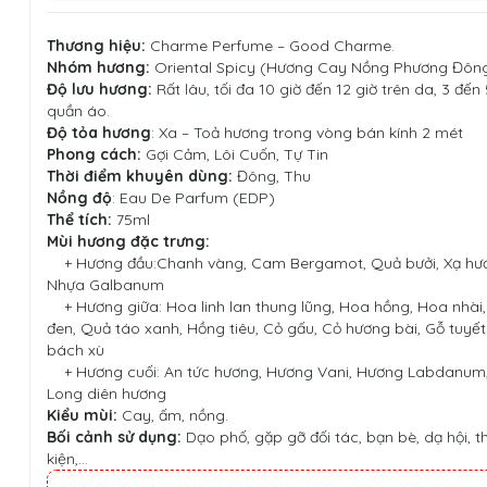
Thương hiệu:
Charme Perfume
–
Good Charme
.
Nhóm hương:
Oriental Spicy (Hương Cay Nồng Phương Đôn
Độ lưu hương:
Rất lâu, tối đa 10 giờ đến 12 giờ trên da, 3 đến
quần áo.
Độ tỏa hương
: Xa – Toả hương trong vòng bán kính 2 mét
Phong cách:
Gợi Cảm, Lôi Cuốn, Tự Tin
Thời điểm khuyên dùng:
Đông, Thu
Nồng độ
: Eau De Parfum (EDP)
Thể tích:
75ml
Mùi hương đặc trưng:
+ Hương đầu:Chanh vàng, Cam Bergamot, Quả bưởi, Xạ hươ
Nhựa Galbanum
+ Hương giữa: Hoa linh lan thung lũng, Hoa hồng, Hoa nhài,
đen, Quả táo xanh, Hồng tiêu, Cỏ gấu, Cỏ hương bài, Gỗ tuyế
bách xù
+ Hương cuối: An tức hương, Hương Vani, Hương Labdanum,
Long diên hương
Kiểu mùi:
Cay, ấm, nồng.
Bối cảnh sử dụng:
Dạo phố, gặp gỡ đối tác, bạn bè, dạ hội, 
kiện,...