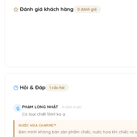
Đánh giá khách hàng
0 đánh giá
Hỏi & Đáp
1 câu hỏi
PHẠM LONG NHẬT
4 năm trước
Q
Có loại chiết 10ml ko ạ
NƯỚC HOA CHARME™
Bên mình không bán sản phẩm chiếc, nước hoa khi chiếc ra s