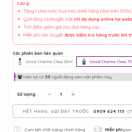
Lưu ý:
Tặng 1 chai nước hoa mini chính hãng (đơn trên 500k)
Quà tặng và khuyến mãi
chỉ áp dụng online tại webs
Tích điểm giảm giá cho đơn hàng sau
Miễn phí vận chuyển
được kiểm tra hàng trước khi 
Các phiên bản liên quan
Good Charme Class 25ml
Good Charme Class 75
Hiện tại có
55
người đang xem sản phẩm này
Số lượng:
HẾT HÀNG
: GỌI ĐẶT TRƯỚC
0909 624 113
(7
Cam kết chất lượng chính hãng
Miễn phí
giao