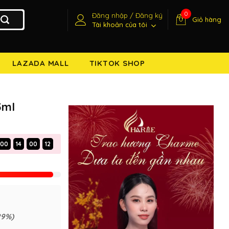
0
Đăng nhập / Đăng ký
Giỏ hàng
Tài khoản của tôi
LAZADA MALL
TIKTOK SHOP
5ml
00
14
00
11
29%)