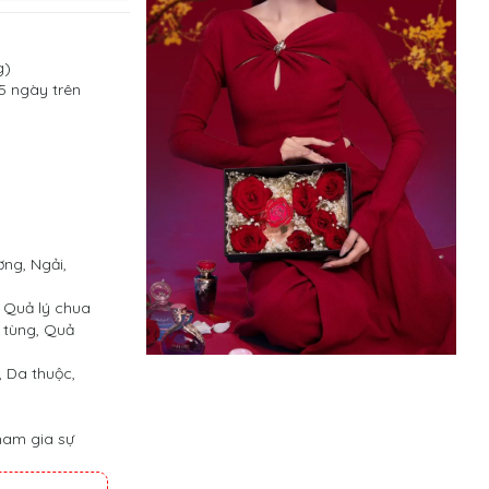
g)
 5 ngày trên
ng, Ngải,
 Quả lý chua
t tùng, Quả
 Da thuộc,
tham gia sự