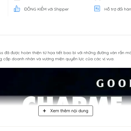
ĐỒNG KIỂM với Shipper
Hỗ trợ đổi hà
s đã được hoàn thiện từ họa tiết bao bì với những đường vân rắn mà
g cấp doanh nhân và vương miện quyền lực của các vị vua.
Xem thêm nội dung