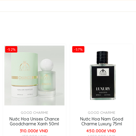
-52%
-57%
GOOD CHARME
GOOD CHARME
Good Charme Class 75ml
Nước Hoa Unisex Chance
Nước Hoa Nam Good
Goodcharme Xanh 50ml
Charme Luxury 75ml
 mang phong cách quý tộc, sang trọng nhưng đầy mạnh mẽ, thể hiệ
310.000₫ VNĐ
450.000₫ VNĐ