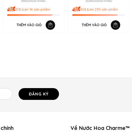
650,000 VNĐ
1,050,000 VNĐ
ác tươi mát của cam quýt, hoa cỏ và va-ni khiến người dùng cảm
Đã bán 14 sản phẩm
Đã bán 235 sản phẩm
đỉnh.
Charme Class
sử dụng Long Diên Hương - Thứ có trong ruột cá
THÊM VÀO GIỎ
THÊM VÀO GIỎ
h mẽ trong nhiều giờ liền. Đây là sản phẩm được nhiều quý ông th
ĐĂNG KÝ
chính
Về Nước Hoa Charme™