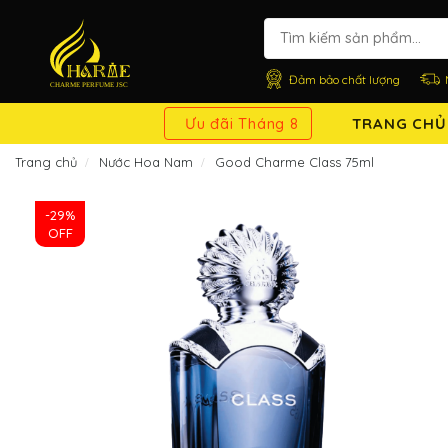
Đảm bảo chất lượng
Ưu đãi Tháng 8
TRANG CHỦ
Trang chủ
Nước Hoa Nam
Good Charme Class 75ml
-29%
OFF