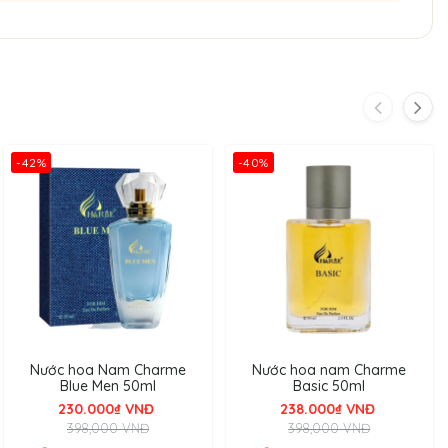
-42%
-40%
Nước hoa Nam Charme
Nước hoa nam Charme
Blue Men 50ml
Basic 50ml
230.000₫ VNĐ
238.000₫ VNĐ
n sự hào phóng, quý khí phù hợp phong cách ông chủ, doanh
398,000 VNĐ
398,000 VNĐ