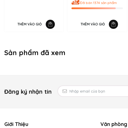
Đã bán 1374 sản phẩm
Charme Class
thuộc nhóm hương phương Đông, mang đến cảm gi
Mùi hương nhẹ nhàng thoảng đưa, nhưng vẫn giữ độ lưu hương 
vào các loại nước hoa cao cấp nhất.
THÊM VÀO GIỎ
THÊM VÀO GIỎ
Charme Class
có khả năng lưu hương rất lâu và tỏa hương mạn
lại.
Sản phẩm đã xem
Đăng ký nhận tin
Giới Thiệu
Văn phòng 