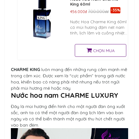
King 60ml
-35%
456.000₫
700.000₫₫
Nước Hoa Charme King 60ml
có mùi hương đậm nét nam
tính, lịch lãm và cuồng nhiệt
kèm theo một chút nhẹ
nhàng, ôn hòa. Charme King
sẽ tạo nên 1 cơn nghiện ngay
CHỌN MUA
CHARME KING
luôn mang đến những rung cảm mạnh mẽ
trong cảm xúc. Được xem là “cực phẩm” trong giới nước
hoa, khiến bao cô nàng phải nhớ nhung nếu trót ngửi
phải mùi hương mê hoặc này.
Nước hoa nam CHARME LUXURY
Đây là mùi hương điển hình cho một người đàn ông xuất
sắc, anh ta có thể một người đàn ông lịch lãm vào ban
ngày và có thể biến thành một người thu hút chết người
vào ban đêm.