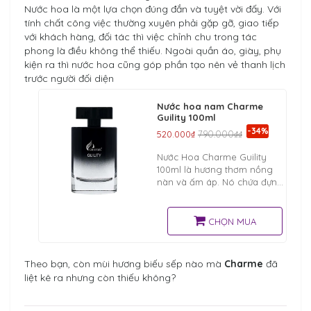
Nước hoa là một lựa chọn đúng đắn và tuyệt vời đấy. Với
tính chất công việc thường xuyên phải gặp gỡ, giao tiếp
với khách hàng, đối tác thì việc chỉnh chu trong tác
phong là điều không thể thiếu. Ngoài quần áo, giày, phụ
kiện ra thì nước hoa cũng góp phần tạo nên vẻ thanh lịch
trước người đối diện
Nước hoa nam Charme
Guility 100ml
-34%
520.000₫
790.000₫₫
Nước Hoa Charme Guility
100ml là hương thơm nồng
nàn và ấm áp. Nó chứa đựng
sự bí ẩn, táo bạo, cá tính và
nhiệt huyết tạo nên sức hấp
dẫn kỳ lạ với nữ giới.
CHỌN MUA
Theo bạn, còn mùi hương biếu sếp nào mà
Charme
đã
liệt kê ra nhưng còn thiếu không?