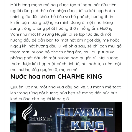
Mùi hương mạnh mẽ này được tạo từ ngay nốt đầu tiên
người dùng có thể cảm nhận được, từ sự kết hợp hoàn
chỉnh giữa đậu khấu, hồ tiêu và hổ phách, hương thơm
khiến bạn tưởng tượng ra mình đang ở một nhà hàng
sang trọng phảng phất hương thơm nồng ấm. Hương
Vani như một khu rừng Huyền bí sẽ lập tức dịu đi nốt
hương đầu để dẫn bạn tới một nốt ấm ngọt đầy mê hoặc.
Ngay khi nốt hương đầu lùi về phía sau, sẽ chỉ còn mùi gỗ
thơm mát, hương hổ phách nồng ấm, mùi quýt tươi và
phảng phất đâu đó một hương hoa quyến rũ. Mọi hương
thơm được kết hợp một cách tinh tế, hài hoà tạo nên một
mùi hương đầy quyến rũ, mạnh mẽ.
Nước hoa nam CHARME KING
Quyền lực như một nhà vua đầy oai vệ. Sự mạnh mẽ toát
lên trong từng nốt hương hứa hẹn sẽ mang đến sức hút
khó cưỡng cho người khác giới.