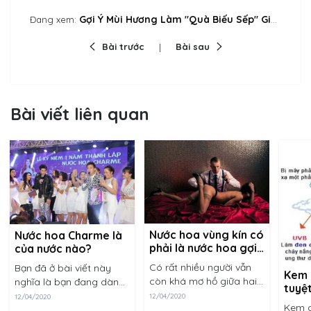
Gợi Ý Mùi Hương Làm "Quà Biếu Sếp" Giúp Bạn Ghi Điểm Tuyệt Đối
Đang xem:
Bài trước
Bài sau
Bài viết liên quan
Nước hoa vùng kín có
Nước hoa Charme là
phải là nước hoa gợi
của nước nào?
dục?
Có rất nhiều người vẫn
Bạn đã ở bài viết này
Kem 
còn khá mơ hồ giữa hai
nghĩa là bạn đang dành
tuyệt
khái niệm nước hoa vùng
sự quan tâm nhất định
12/04/2020
12/04/2020
da k
Kem c
kín và nước hoa gợi dục.
đến dòng nước hoa