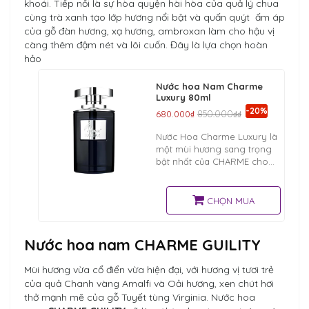
khoái. Tiếp nối là sự hòa quyện hài hòa của quả lý chua
cùng trà xanh tạo lớp hương nổi bật và quấn quýt ấm áp
của gỗ đàn hương, xạ hương, ambroxan làm cho hậu vị
càng thêm đậm nét và lôi cuốn. Đây là lựa chọn hoàn
hảo
Nước hoa Nam Charme
Luxury 80ml
-20%
680.000₫
850.000₫₫
Nước Hoa Charme Luxury là
một mùi hương sang trọng
bật nhất của CHARME cho
phái mạnh. Mang lại cảm
giác mát lạnh, sảng khoái và
trầm ấm thật sự mới lạ
CHỌN MUA
Nước hoa nam CHARME GUILITY
Mùi hương vừa cổ điển vừa hiện đại, với hương vị tươi trẻ
của quả Chanh vàng Amalfi và Oải hương, xen chút hơi
thở mạnh mẽ của gỗ Tuyết tùng Virginia. Nước hoa