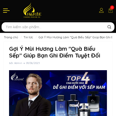
0
Trang chủ
Tin tức
Gợi Ý Mùi Hương Làm "Quà Biếu Sếp" Giúp Bạn Ghi Đi
Gợi Ý Mùi Hương Làm "Quà Biếu
Sếp" Giúp Bạn Ghi Điểm Tuyệt Đối
bởi: Admin
09/06/2023