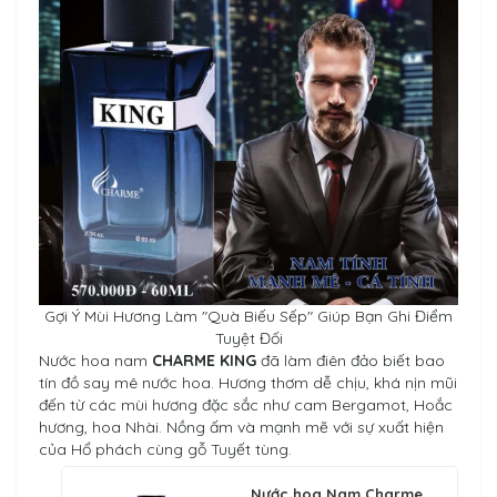
Gợi Ý Mùi Hương Làm "Quà Biếu Sếp" Giúp Bạn Ghi Điểm
Tuyệt Đối
Nước hoa nam
CHARME KING
đã làm điên đảo biết bao
tín đồ say mê nước hoa. Hương thơm dễ chịu, khá nịn mũi
đến từ các mùi hương đặc sắc như cam Bergamot, Hoắc
hương, hoa Nhài. Nồng ấm và mạnh mẽ với sự xuất hiện
của Hổ phách cùng gỗ Tuyết tùng.
Nước hoa Nam Charme