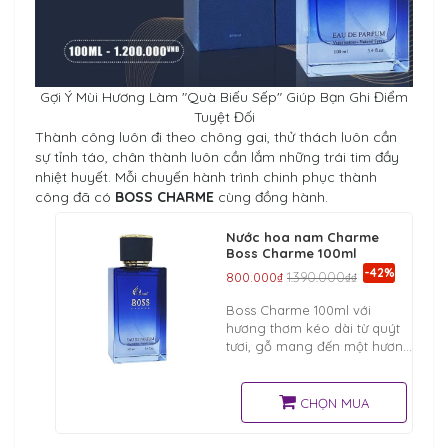
Gợi Ý Mùi Hương Làm "Quà Biếu Sếp" Giúp Bạn Ghi Điểm
Tuyệt Đối
Thành công luôn đi theo chông gai, thử thách luôn cần
sự tỉnh táo, chân thành luôn cần lắm những trái tim đầy
nhiệt huyết. Mỗi chuyến hành trình chinh phục thành
công đã có
BOSS CHARME
cùng đồng hành.
Nước hoa nam Charme
Boss Charme 100ml
-42%
800.000₫
1.390.000₫₫
Boss Charme 100ml với
hương thơm kéo dài từ quýt
tươi, gỗ mang đến một hương
thơm ngọt ngào, nồng ấm,
mạnh mẽ và quyến rũ cực kỳ,
đậm chất BOSS cho các quý
CHỌN MUA
ông