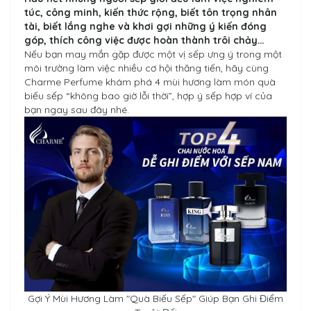
túc, công minh, kiến thức rộng, biết tôn trọng nhân
tài, biết lắng nghe và khơi gợi những ý kiến đóng
góp, thích công việc được hoàn thành trôi chảy…
Nếu bạn may mắn gặp được một vị sếp ưng ý trong một
môi trường làm việc nhiều cơ hội thăng tiến, hãy cùng
Charme Perfume khám phá 4 mùi hương làm món quà
biếu sếp “không bao giờ lỗi thời”, hợp ý sếp hợp ví của
bạn ngay sau đây nhé.
Gợi Ý Mùi Hương Làm "Quà Biếu Sếp" Giúp Bạn Ghi Điểm