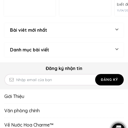
biết 
Phần lớn cho rằng hai
Charme. Chúng tôi xin
bảo v
sản phẩm này là một,
trân trọng cảm ơn bạn
11/04/2
những
công dụng chính......
về điều này. Charme
ánh n
là......
nhiên
Bài viêt mới nhất
ích tr
Danh mục bài viết
Đăng ký nhận tin
ĐĂNG KÝ
Giới Thiệu
Văn phòng chính
Về Nước Hoa Charme™