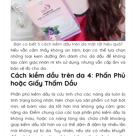
Bạn có biết 5 cách kiềm dầu trên da mặt rất hiệu quả?
Nếu vẫn cảm thấy không an tâm, bạn có thể lựa chọn
những loại kem dưỡng ẩm dành cho da dầu để không
tạo cảm giác nhờn rít khi sử dụng, nhưng vẫn cấp ẩm và
bảo vệ đủ cho da.
Cách kiềm dầu trên da 4: Phấn Phủ
hoặc Giấy Thấm Dầu
Phấn phủ kiềm dầu là cứu tinh cho các nàng da luôn bị
tình trạng bóng nhờn. Nên chọn lựa sản phẩm có hạt bột
mịn, sẽ bám vào da tốt hơn mà không gây cảm giác
nặng da. Điểm chung của các loại phấn phủ kiềm dầu là
không màu, hoặc có nâng tông da, chứa chất khoáng
giúp kiềm dầu tốt hơn và có thể dặm đi dặm lại nhiều lần
mà không sợ bí da. Tuy nhiên, nếu da có nhiều khuyết