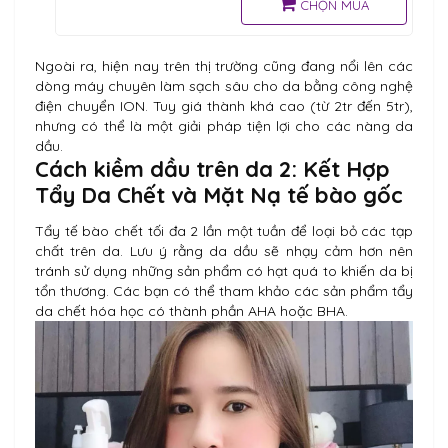
CHỌN MUA
Ngoài ra, hiện nay trên thị trường cũng đang nổi lên các
dòng máy chuyên làm sạch sâu cho da bằng công nghệ
điện chuyển ION. Tuy giá thành khá cao (từ 2tr đến 5tr),
nhưng có thể là một giải pháp tiện lợi cho các nàng da
dầu.
Cách kiềm dầu trên da 2: Kết Hợp
Tẩy Da Chết và Mặt Nạ tế bào gốc
Tẩy tế bào chết tối đa 2 lần một tuần để loại bỏ các tạp
chất trên da. Lưu ý rằng da dầu sẽ nhạy cảm hơn nên
tránh sử dụng những sản phẩm có hạt quá to khiến da bị
tổn thương. Các bạn có thể tham khảo các sản phẩm tẩy
da chết hóa học có thành phần AHA hoặc BHA.