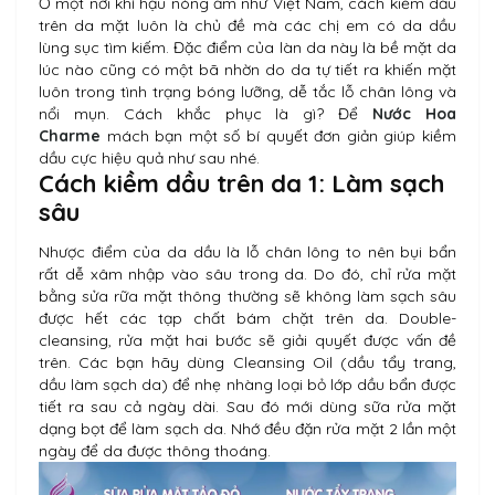
Ở một nơi khí hậu nóng ẩm như Việt Nam, cách kiềm dầu
trên da mặt luôn là chủ đề mà các chị em có da dầu
lùng sục tìm kiếm. Đặc điểm của làn da này là bề mặt da
lúc nào cũng có một bã nhờn do da tự tiết ra khiến mặt
luôn trong tình trạng bóng lưỡng, dễ tắc lỗ chân lông và
nổi mụn. Cách khắc phục là gì? Để
Nước Hoa
Charme
mách bạn một số bí quyết đơn giản giúp kiềm
dầu cực hiệu quả như sau nhé.
Cách kiềm dầu trên da 1: Làm sạch
sâu
Nhược điểm của da dầu là lỗ chân lông to nên bụi bẩn
rất dễ xâm nhập vào sâu trong da. Do đó, chỉ rửa mặt
bằng sửa rữa mặt thông thường sẽ không làm sạch sâu
được hết các tạp chất bám chặt trên da. Double-
cleansing, rửa mặt hai bước sẽ giải quyết được vấn đề
trên. Các bạn hãy dùng Cleansing Oil (dầu tẩy trang,
dầu làm sạch da) để nhẹ nhàng loại bỏ lớp dầu bẩn được
tiết ra sau cả ngày dài. Sau đó mới dùng sữa rửa mặt
dạng bọt để làm sạch da. Nhớ đều đặn rửa mặt 2 lần một
ngày để da được thông thoáng.