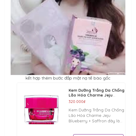
kết hợp thêm bước đắp mặt nạ tế bào gốc
Kem Dưỡng Trắng Da Chống
Lão Hóa Charme Jeju
Blueberry & Saffron 25g
320.000₫
Kem Dưỡng Trắng Da Chống
Lão Hóa Charme Jeju
Blueberry + Saffron đây là
một kho tàng dưỡng chất vô
cùng cần thiết cho làn da