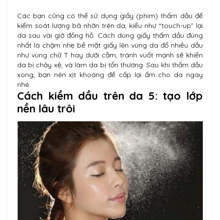
Các bạn cũng có thể sử dụng giấy (phim) thấm dầu để
kiểm soát lượng bã nhờn trên da, kiểu như “touch-up” lại
da sau vài giờ đồng hồ. Cách dùng giấy thấm dầu đúng
nhất là chậm nhẹ bề mặt giấy lên vùng da đổ nhiều dầu
như vùng chữ T hay dưới cằm, tránh vuốt mạnh sẽ khiến
da bị chảy xệ, và làm da bị tổn thương. Sau khi thấm dầu
xong, bạn nên xịt khoáng để cấp lại ẩm cho da ngay
nhé.
Cách kiềm dầu trên da 5: tạo lớp
nền lâu trôi