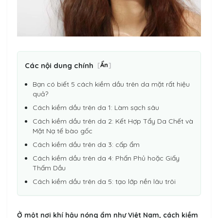
Các nội dung chính
[
Ẩn
]
Bạn có biết 5 cách kiềm dầu trên da mặt rất hiệu
quả?
Cách kiềm dầu trên da 1: Làm sạch sâu
Cách kiềm dầu trên da 2: Kết Hợp Tẩy Da Chết và
Mặt Nạ tế bào gốc
Cách kiềm dầu trên da 3: cấp ẩm
Cách kiềm dầu trên da 4: Phấn Phủ hoặc Giấy
Thấm Dầu
Cách kiềm dầu trên da 5: tạo lớp nền lâu trôi
Ở một nơi khí hậu nóng ẩm như Việt Nam, cách kiềm