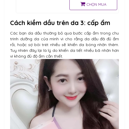
giúp tái tạo hệ thống
CHỌN MUA
collagen
Cách kiềm dầu trên da 3: cấp ẩm
Các bạn da dầu thường bỏ qua bước cấp ẩm trong chu
trình dưỡng da của mình vì cho rằng da dầu đã đủ ẩm
rồi, hoặc sợ bôi trét nhiều sẽ khiến da bóng nhờn thêm.
Tuy nhiên đây lại là lý do khiến da tiết nhiều bã nhờn hơn
vì không đủ độ ẩm cần thiết.