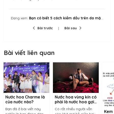
Bạn có biết 5 cách kiềm dầu trên da mặt rất hiệu quả?
Đang xem:
Bài trước
Bài sau
Bài viết liên quan
Nước hoa vùng kín có
Nước hoa Charme là
phải là nước hoa gợi
của nước nào?
dục?
Có rất nhiều người vẫn
Bạn đã ở bài viết này
Kem 
còn khá mơ hồ giữa hai