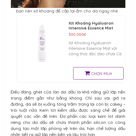
bạn nên xịt khoáng để cấp lại ẩm cho da ngay nhé.
Xịt Khoáng Hyaluaron
Intensive Essence Mist
300.000₫
Xịt Khoáng Hyaluaron
Intensive Essence Mist với
công thức độc đáo chứa Các
axit Hyaluronic giúp tăng
cường khả năng giữ ẩm và
cung cấp nước cho da luôn
CHỌN MUA
mềm mượt và căng mịn.
Điều đáng ghét của làn da dầu là khả năng giữ lớp nền
trang điểm gần như bằng không. Chỉ sau vài giờ ra
đường, da sẽ bị xuống tông trầm trọng lại còn bị cakey –
trôi tuột nữa. Kem lót kiềm dầu được sáng chế để giải
quyết các vấn đề trên. Đa phần các loại kem lót dành
riêng cho da dầu sẽ chứa thành phần silicon có công
dụng tạo một lớp phòng vệ trên da, hạn chế lượng dầu
nhờn tiết ra giữ lớp nền bền và lâu trôi hơn.