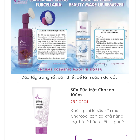
Dầu tẩy trang rất cần thiết để làm sạch da dầu.
Sữa Rữa Mặt Chacoal
100ml
290.000₫
Không chỉ là sữa rửa mặt,
Charcoal còn có khả năng
loại bỏ tế bào chết - nguyên
nhân khiến cho da sần sùi và
không đều màu, đem lại một
làn da mịn màng, trắng sáng