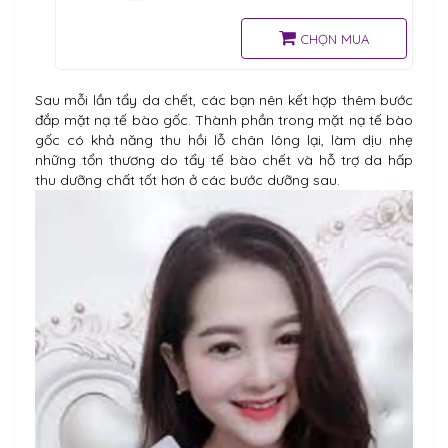
hội, cây bạch quả, lá hương
thảo, và hơn 95% là nước tinh
CHỌN MUA
khiết, an toàn và thích hợp
cho mọi loại da, đặc biệt là
các làn da nhạy cảm
Sau mỗi lần tẩy da chết, các bạn nên kết hợp thêm bước
đắp mặt nạ tế bào gốc. Thành phần trong mặt nạ tế bào
gốc có khả năng thu hồi lỗ chân lông lại, làm dịu nhẹ
những tổn thương do tẩy tế bào chết và hỗ trợ da hấp
thu dưỡng chất tốt hơn ở các bước dưỡng sau.