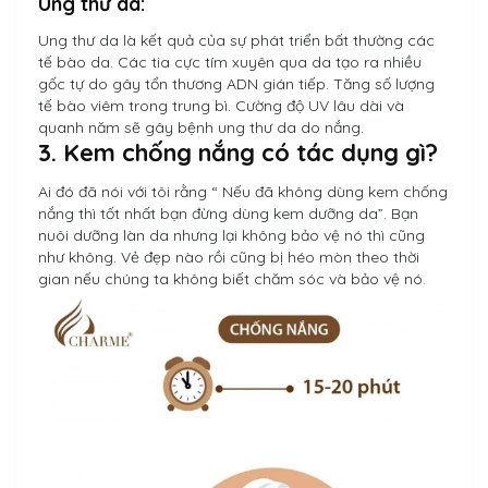
Ung thư da:
Ung thư da là kết quả của sự phát triển bất thường các
tế bào da. Các tia cực tím xuyên qua da tạo ra nhiều
gốc tự do gây tổn thương ADN gián tiếp. Tăng số lượng
tế bào viêm trong trung bì. Cường độ UV lâu dài và
quanh năm sẽ gây bệnh ung thư da do nắng.
3. Kem chống nắng có tác dụng gì?
Ai đó đã nói với tôi rằng “ Nếu đã không dùng kem chống
nắng thì tốt nhất bạn đừng dùng kem dưỡng da”. Bạn
nuôi dưỡng làn da nhưng lại không bảo vệ nó thì cũng
như không. Vẻ đẹp nào rồi cũng bị héo mòn theo thời
gian nếu chúng ta không biết chăm sóc và bảo vệ nó.