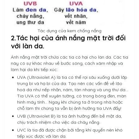
Tác dụng của kem chống nắng
2.Tác hại của ánh nắng mặt trời đối
với làn da.
Ánh nắng mặt trời chứa các tia có hại cho làn da. Các tia
này có sự khác nhau về bước sóng, cách xâm nhập và
làm hại da khi tiếp xúc:
UVA (Ultraviolet A) là tia có thể rọi sâu xuống dưới lớp
trung bì và hạ bì của da. Tạo nên các vấn đề về lão
hoá da như nếp nhăn, nám, tàn nhang và ung thư da…
Tia UVA có thể xuyên tường, có trong bóng đèn, màn
hình máy tính… Ngay khi chúng ta ở trong nhà hoặc
chỗ làm thì chúng ta vẫn bị ảnh hưởng tia UVA đấy!
UVB (Ultraviolet B) là tia ảnh hưởng đến bề mặt da,
chịu trách nhiệm cho việc da cháy nắng.
UVC là tia đã được chặn bởi tầng khí quyển nên khó
tiếp xúc được với làn da.