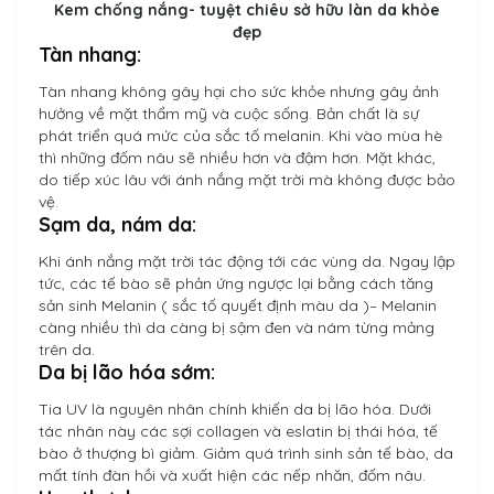
Kem chống nắng- tuyệt chiêu sở hữu làn da khỏe
đẹp
Tàn nhang:
Tàn nhang không gây hại cho sức khỏe nhưng gây ảnh
hưởng về mặt thẩm mỹ và cuộc sống. Bản chất là sự
phát triển quá mức của sắc tố melanin. Khi vào mùa hè
thì những đốm nâu sẽ nhiều hơn và đậm hơn. Mặt khác,
do tiếp xúc lâu với ánh nắng mặt trời mà không được bảo
vệ.
Sạm da, nám da:
Khi ánh nắng mặt trời tác động tới các vùng da. Ngay lập
tức, các tế bào sẽ phản ứng ngược lại bằng cách tăng
sản sinh Melanin ( sắc tố quyết định màu da )– Melanin
càng nhiều thì da càng bị sậm đen và nám từng mảng
trên da.
Da bị lão hóa sớm:
Tia UV là nguyên nhân chính khiến da bị lão hóa. Dưới
tác nhân này các sợi collagen và eslatin bị thái hóa, tế
bào ở thượng bì giảm. Giảm quá trình sinh sản tế bào, da
mất tính đàn hồi và xuất hiện các nếp nhăn, đốm nâu.