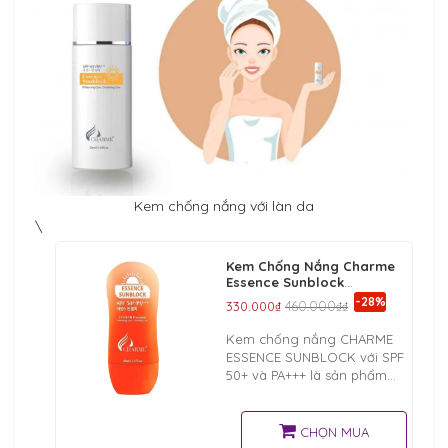
Kem chống nắng với làn da
\
Kem Chống Nắng Charme
Essence Sunblock
Spf50/Pa+++
-28%
330.000₫
460.000₫₫
Kem chống nắng CHARME
ESSENCE SUNBLOCK với SPF
50+ và PA+++ là sản phẩm
chức năng có tác dụng 3
trong 1, chống tia tử ngoại
UV (SPF 50+, PA+++), làm
CHỌN MUA
trắng da và cải thiện nếp