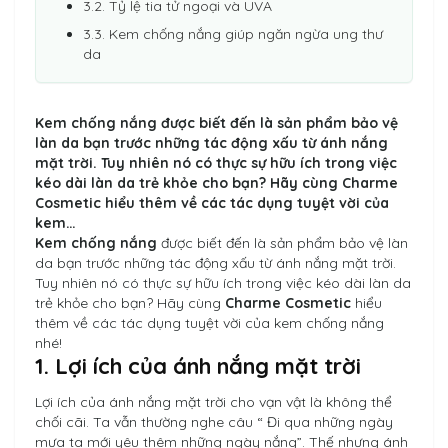
3.2. Tỷ lệ tia tử ngoại và UVA
3.3. Kem chống nắng giúp ngăn ngừa ung thư
da
Kem chống nắng được biết đến là sản phẩm bảo vệ
làn da bạn trước những tác động xấu từ ánh nắng
mặt trời. Tuy nhiên nó có thực sự hữu ích trong việc
kéo dài làn da trẻ khỏe cho bạn? Hãy cùng
Charme
Cosmetic
hiểu thêm về các tác dụng tuyệt vời của
kem…
Kem chống nắng
được biết đến là sản phẩm bảo vệ làn
da bạn trước những tác động xấu từ ánh nắng mặt trời.
Tuy nhiên nó có thực sự hữu ích trong việc kéo dài làn da
trẻ khỏe cho bạn? Hãy cùng
Charme Cosmetic
hiểu
thêm về các tác dụng tuyệt vời của kem chống nắng
nhé!
1. Lợi ích của ánh nắng mặt trời
Lợi ích của ánh nắng mặt trời cho vạn vật là không thể
chối cãi. Ta vẫn thường nghe câu “ Đi qua những ngày
mưa ta mới yêu thêm những ngày nắng”. Thế nhưng ánh