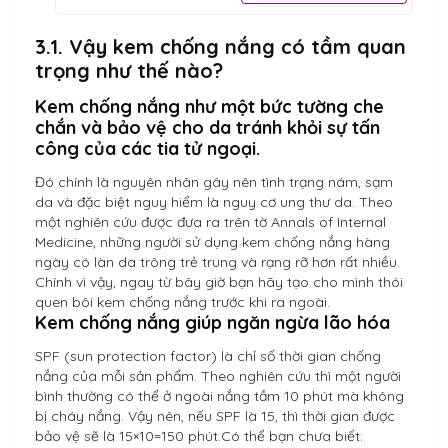
nhăn.
3.1. Vậy kem chống nắng có tầm quan
trọng như thế nào?
Kem chống nắng như một bức tường che
chắn và bảo vệ cho da tránh khỏi sự tấn
công của các tia tử ngoại.
Đó chính là nguyên nhân gây nên tình trạng nám, sạm
da và đặc biệt nguy hiểm là nguy cơ ung thư da. Theo
một nghiên cứu được đưa ra trên tờ Annals of Internal
Medicine, những người sử dụng kem chống nắng hàng
ngày có làn da trông trẻ trung và rạng rỡ hơn rất nhiều.
Chính vì vậy, ngay từ bây giờ bạn hãy tạo cho mình thói
quen bôi kem chống nắng trước khi ra ngoài.
Kem chống nắng giúp ngăn ngừa lão hóa
SPF (sun protection factor) là chỉ số thời gian chống
nắng của mỗi sản phẩm. Theo nghiên cứu thì một người
bình thường có thể ở ngoài nắng tầm 10 phút mà không
bị cháy nắng. Vậy nên, nếu SPF là 15, thì thời gian được
bảo vệ sẽ là 15×10=150 phút.Có thể bạn chưa biết: