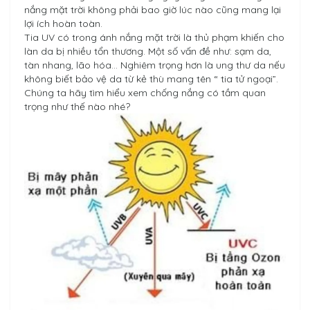
nắng mặt trời không phải bao giờ lúc nào cũng mang lại
lợi ích hoàn toàn.
Tia UV có trong ánh nắng mặt trời là thủ phạm khiến cho
làn da bị nhiều tổn thương. Một số vấn đề như: sạm da,
tàn nhang, lão hóa… Nghiêm trọng hơn là ung thư da nếu
không biết bảo vệ da từ kẻ thù mang tên “ tia tử ngoại”.
Chúng ta hãy tìm hiểu xem chống nắng có tầm quan
trọng như thế nào nhé?