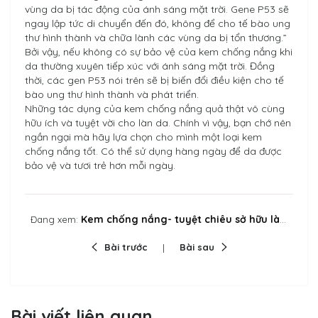
vùng da bị tác động của ánh sáng mặt trời. Gene P53 sẽ
ngay lập tức di chuyển đến đó, không để cho tế bào ung
thư hình thành và chữa lành các vùng da bị tổn thương.”
Bởi vậy, nếu không có sự bảo vệ của kem chống nắng khi
da thường xuyên tiếp xúc với ánh sáng mặt trời. Đồng
thời, các gen P53 nói trên sẽ bị biến đổi điều kiện cho tế
bào ung thư hình thành và phát triển.
Những tác dụng của kem chống nắng quả thật vô cùng
hữu ích và tuyệt vời cho làn da. Chính vì vậy, bạn chớ nên
ngần ngại mà hãy lựa chọn cho mình một loại kem
chống nắng tốt. Có thể sử dụng hàng ngày để da được
bảo vệ và tươi trẻ hơn mỗi ngày.
Kem chống nắng- tuyệt chiêu sở hữu làn da khỏe đẹp
Đang xem:
Bài trước
Bài sau
Bài viết liên quan