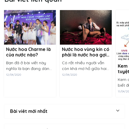
Nước hoa vùng kín có
Nước hoa Charme là
phải là nước hoa gợi
của nước nào?
dục?
Có rất nhiều người vẫn
Bạn đã ở bài viết này
Kem 
còn khá mơ hồ giữa hai
nghĩa là bạn đang dành
tuyệt
khái niệm nước hoa vùng
sự quan tâm nhất định
12/04/2020
12/04/2020
da k
Kem c
kín và nước hoa gợi dục.
đến dòng nước hoa
biết 
Phần lớn cho rằng hai
Charme. Chúng tôi xin
bảo v
sản phẩm này là một,
trân trọng cảm ơn bạn
11/04/2
những
công dụng chính......
về điều này. Charme
ánh n
là......
nhiên
Bài viêt mới nhất
ích tr