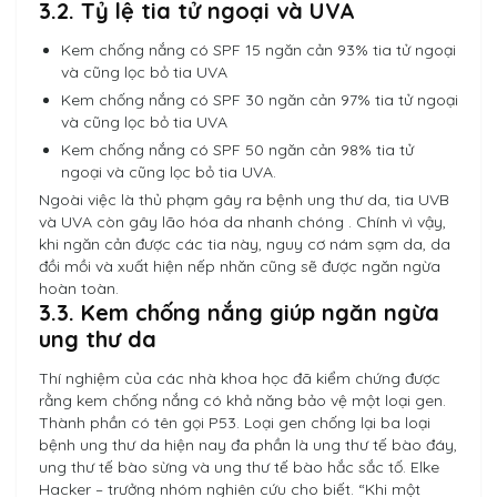
3.2. Tỷ lệ tia tử ngoại và UVA
Kem chống nắng có SPF 15 ngăn cản 93% tia tử ngoại
và cũng lọc bỏ tia UVA
Kem chống nắng có SPF 30 ngăn cản 97% tia tử ngoại
và cũng lọc bỏ tia UVA
Kem chống nắng có SPF 50 ngăn cản 98% tia tử
ngoại và cũng lọc bỏ tia UVA.
Ngoài việc là thủ phạm gây ra bệnh ung thư da, tia UVB
và UVA còn gây lão hóa da nhanh chóng . Chính vì vậy,
khi ngăn cản được các tia này, nguy cơ nám sạm da, da
đồi mồi và xuất hiện nếp nhăn cũng sẽ được ngăn ngừa
hoàn toàn.
3.3. Kem chống nắng giúp ngăn ngừa
ung thư da
Thí nghiệm của các nhà khoa học đã kiểm chứng được
rằng kem chống nắng có khả năng bảo vệ một loại gen.
Thành phần có tên gọi P53. Loại gen chống lại ba loại
bệnh ung thư da hiện nay đa phần là ung thư tế bào đáy,
ung thư tế bào sừng và ung thư tế bào hắc sắc tố. Elke
Hacker – trưởng nhóm nghiên cứu cho biết. “Khi một