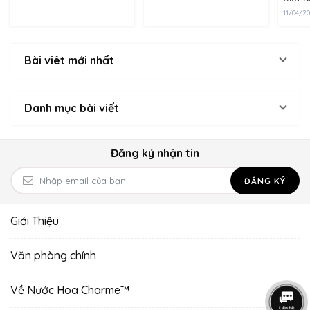
Charme. Chúng tôi xin
bảo v
sản phẩm này là một,
trân trọng cảm ơn bạn
11/04/2
những
công dụng chính......
về điều này. Charme
ánh n
là......
nhiên
Bài viêt mới nhất
ích tr
Danh mục bài viết
Đăng ký nhận tin
ĐĂNG KÝ
Giới Thiệu
Văn phòng chính
Về Nước Hoa Charme™