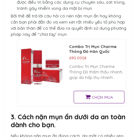
được điều trị bằng các dụng cụ chuyên sâu, sát trùng,
tránh gây nhiễm vùng da mặt bị mụn.
Bởi thế để trả lời câu hỏi có nên nặn mụn ẩn hay không
cần bạn phải đắn đo và xem xét rất nhiều yếu tố phù hợp
với bản thân để có thể đưa ra quyết định sử dụng phương
pháp này để “
chia tay
” mụn.
Combo Trị Mụn Charme
Thông Đỏ Hàn Quốc
690.000₫
Combo Trị Mụn Charme
Thông Đỏ thẩm thấu nhanh,
giúp da hấp thụ nhanh
chóng nhờ dạng
Serum. Với tinh chất
"vàng" THÔNG ĐỎ từ HÀN
CHỌN MUA
QUỐC
3. Cách nặn mụn ẩn dưới da an toàn
dành cho bạn.
Nếu không nặn mụn ẩn đúng cách, da mặt có nhiều sẹo