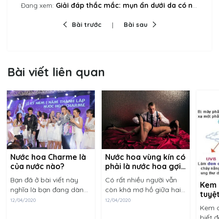
Giải đáp thắc mắc: mụn ẩn dưới da có nên nặn?
Đang xem:
Bài trước
Bài sau
Bài viết liên quan
Nước hoa vùng kín có
Nước hoa Charme là
phải là nước hoa gợi
của nước nào?
dục?
Có rất nhiều người vẫn
Bạn đã ở bài viết này
Kem 
còn khá mơ hồ giữa hai
nghĩa là bạn đang dành
tuyệt
khái niệm nước hoa vùng
sự quan tâm nhất định
12/04/2020
12/04/2020
da k
Kem c
kín và nước hoa gợi dục.
đến dòng nước hoa
biết 
Phần lớn cho rằng hai