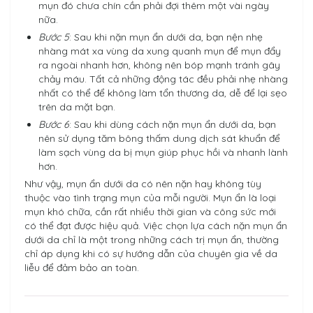
mụn đó chưa chín cần phải đợi thêm một vài ngày
nữa.
Bước 5
: Sau khi nặn mụn ẩn dưới da, bạn nện nhẹ
nhàng mát xa vùng da xung quanh mụn để mụn đẩy
ra ngoài nhanh hơn, không nên bóp mạnh tránh gây
chảy máu. Tất cả những động tác đều phải nhẹ nhàng
nhất có thể để không làm tổn thương da, dễ để lại sẹo
trên da mặt bạn.
Bước 6
: Sau khi dùng cách nặn mụn ẩn dưới da, bạn
nên sử dụng tăm bông thấm dung dịch sát khuẩn để
làm sạch vùng da bị mụn giúp phục hồi và nhanh lành
hơn.
Như vậy, mụn ẩn dưới da có nên nặn hay không tùy
thuộc vào tình trạng mụn của mỗi người. Mụn ẩn là loại
mụn khó chữa, cần rất nhiều thời gian và công sức mới
có thể đạt được hiệu quả. Việc chọn lựa cách nặn mụn ẩn
dưới da chỉ là một trong những cách trị mụn ẩn, thường
chỉ áp dụng khi có sự hướng dẫn của chuyên gia về da
liễu để đảm bảo an toàn.