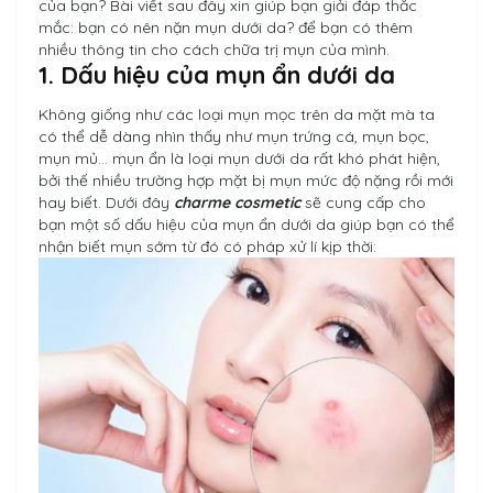
của bạn? Bài viết sau đây xin giúp bạn giải đáp thắc
mắc: bạn có nên nặn mụn dưới da? để bạn có thêm
nhiều thông tin cho cách chữa trị mụn của mình.
1. Dấu hiệu của mụn ẩn dưới da
Không giống như các loại mụn mọc trên da mặt mà ta
có thể dễ dàng nhìn thấy như mụn trứng cá, mụn bọc,
mụn mủ… mụn ẩn là loại mụn dưới da rất khó phát hiện,
bởi thế nhiều trường hợp mặt bị mụn mức độ nặng rồi mới
hay biết. Dưới đây
charme cosmetic
sẽ cung cấp cho
bạn một số dấu hiệu của mụn ẩn dưới da giúp bạn có thể
nhận biết mụn sớm từ đó có pháp xử lí kịp thời: