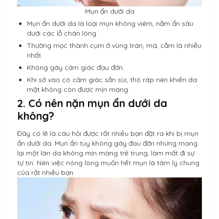
Mụn ẩn dưới da
Mụn ẩn dưới da là loại mụn không viêm, nằm ẩn sâu
dưới các lỗ chân lông.
Thường mọc thành cụm ở vùng trán, má, cằm là nhiều
nhất.
Không gây cảm giác đau đớn.
Khi sờ vào có cảm giác sần sùi, thô ráp nên khiến da
mặt không còn được mịn màng.
2. Có nên nặn mụn ẩn dưới da
không?
Đây có lẽ là câu hỏi được rất nhiều bạn đặt ra khi bị mụn
ẩn dưới da. Mụn ẩn tuy không gây đau đớn nhưng mang
lại một làn da không mịn màng trẻ trung, làm mất đi sự
tự tin. Nên việc nóng lòng muốn hết mụn là tâm lý chung
của rất nhiều bạn.