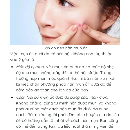
Bạn có nên nặn mụn ẩn
Việc mụn ẩn dưới da có nên nặn không còn tùy thuộc
vào 2 yếu tố :
Mức độ bị mụn
: Nếu mụn ẩn dưới da có mức độ nhẹ,
độ phủ mụn không dày thì có thể nặn được. Trong
trường hợp mụn mọc quá nhiều, thì bạn nên xem xét
lại việc chọn phương pháp nặn mụn ẩn dưới da để
đảm bảo an toàn cho làn da của bạn.
Cách loại bỏ mụn ẩn dưới da bằng cách nặn mụn
:
Không phải ai cũng tự mình nặn được mụn, và không
phải ai cũng biết cách nặn mụn ẩn dưới da đúng
cách. Rất nhiều người phải đến các chuyên gia da liễu
để có hướng dẫn tốt nhất về cách nặn mụn. Bạn cũng
có thể đến trung tâm da liễu hoặt thẩm mỹ viện để