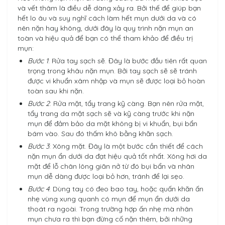
và vết thâm là điều dễ dàng xảy ra. Bởi thế để giúp bạn
hết lo âu và suy nghĩ cách làm hết mụn dưới da và có
nên nặn hay không, dưới đây là quy trình nặn mụn an
toàn và hiệu quả để bạn có thể tham khảo để điều trị
mụn:
Bước 1
: Rửa tay sạch sẽ. Đây là bước đầu tiên rất quan
trọng trong khâu nặn mụn. Bởi tay sạch sẽ sẽ tránh
được vi khuẩn xâm nhập và mụn sẽ được loại bỏ hoàn
toàn sau khi nặn.
Bước 2
: Rửa mặt, tẩy trang kỹ càng. Bạn nên rửa mặt,
tẩy trang da mặt sạch sẽ và kỹ càng trước khi nặn
mụn để đảm bảo da mặt không bị vi khuẩn, bụi bẩn
bám vào. Sau đó thấm khô bằng khăn sạch.
Bước 3
: Xông mặt. Đây là một bước cần thiết để cách
nặn mụn ẩn dưới da đạt hiệu quả tốt nhất. Xông hơi da
mặt để lỗ chân lông giãn nở từ đó bụi bẩn và nhân
mụn dễ dàng được loại bỏ hơn, tránh để lại sẹo.
Bước 4
: Dùng tay có đeo bao tay, hoặc quấn khăn ấn
nhẹ vùng xung quanh có mụn để mụn ẩn dưới da
thoát ra ngoài. Trong trường hợp ấn nhẹ mà nhân
mụn chưa ra thì bạn đừng cố nặn thêm, bởi những