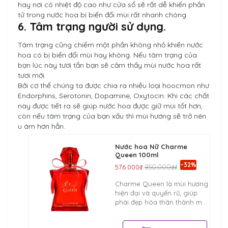
hay nơi có nhiệt độ cao như cửa sổ sẽ rất dễ khiến phần
tử trong nước hoa bị biến đổi mùi rất nhanh chóng.
6. Tâm trạng người sử dụng.
Tâm trạng cũng chiếm một phần không nhỏ khiến nước
hoa có bị biến đổi mùi hay không. Nếu tâm trạng của
bạn lúc này tươi tắn bạn sẽ cảm thấy mùi nước hoa rất
tươi mới.
Bởi cơ thể chúng ta được chia ra nhiều loại hoocmon như
Endorphins, Serotonin, Dopamine, Oxytocin. Khi các chất
này được tiết ra sẽ giúp nước hoa được giữ mùi tốt hơn,
còn nếu tâm trạng của bạn xấu thì mùi hương sẽ trở nên
u ám hơn hẳn.
Nước hoa Nữ Charme
Queen 100ml
-32%
576.000₫
850.000₫₫
Charme Queen là mùi hương
hiện đại và quyến rũ, giúp
phái đẹp hóa thân thành một
nữ hoàng của quyền lực và
sắc đẹp. . Cánh đàn ông sẽ