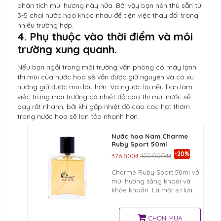
phân tích mùi hương này nữa. Bởi vậy bạn nên thủ sẵn từ
3-5 chai nước hoa khác nhau để tiện việc thay đổi trong
nhiều trường hợp.
4. Phụ thuộc vào thời điểm và môi
trường xung quanh.
Nếu bạn ngồi trong môi trường văn phòng có máy lạnh
thì mùi của nước hoa sẽ vẫn được giữ nguyên và có xu
hướng giữ được mùi lâu hơn. Và ngược lại nếu bạn làm
việc trong môi trường có nhiệt độ cao thì mùi nước sẽ
bay rất nhanh, bởi khi gặp nhiệt độ cao các hạt thơm
trong nước hoa sẽ lan tỏa nhanh hơn.
Nước hoa Nam Charme
Ruby Sport 50ml
-20%
376.000₫
470.000₫₫
Charme Ruby Sport 50ml với
mùi hương sảng khoái và
khỏe khoắn. Là một sự lựa
chọn cực kỳ hoàn hảo dành
cho những bạn thích chinh
phục thử thách, thể thao
CHỌN MUA