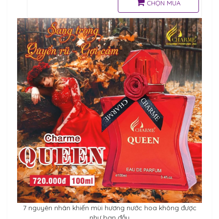
sẵn sàng quỳ gối, thủ phục
CHỌN MUA
7 nguyên nhân khiến mùi hương nước hoa không được
như ban đầu