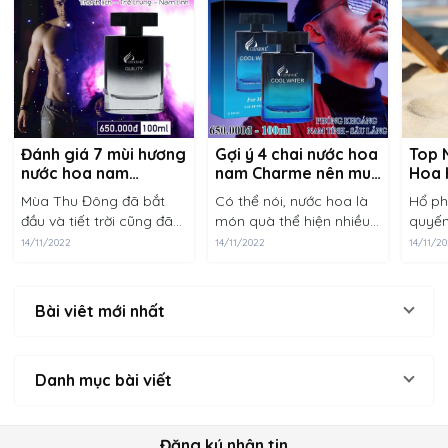
Đánh giá 7 mùi hương
Gợi ý 4 chai nước hoa
Top 
nước hoa nam
nam Charme nên mua
Hoa 
Charme nên dùng
tặng Chồng vào dịp
Mùa Thu Đông đã bắt
Có thể nói, nước hoa là
Hổ ph
mùa Thu – Đông
đặc biệt
đầu và tiết trời cũng đã
món quà thể hiện nhiều
quyến
thay đổi, bạn đã chuẩn bị
tầng ý nghĩa. Nếu bạn
không
14/11/2022
14/11/2022
14/11/2
một mùi hương mới để
muốn tạo nên điều bất
người
làm mới phong cách và
ngờ cho chính người đàn
Thườn
hình ảnh của mình chưa
ông mình yêu thì nhất
như m
Bài viêt mới nhất
nào các chàng......
định không được......
để hỗ
hương..
Danh mục bài viết
Đăng ký nhận tin