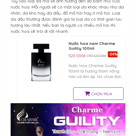
Tùy vào loại da mà sẽ ảnh hưởng đến độ bám mùi của
nước hoa. Mỗi người sẽ có một loại da khác nhau như da
nhờn, da khô hay da dầu, đổ mồ hôi hay ít mồ hôi. Loại
da dầu thường được đánh giá là loại da có thời gian lưu
hương lâu nhất. Nếu bạn là người có nhiều mồ hôi thì
nước hoa sẽ trôi đi rất nhanh.
Nước hoa nam Charme
Guility 100ml
-34%
520.000₫
790.000₫₫
Nước Hoa Charme Guility
100ml là hương thơm nồng
nàn và ấm áp. Nó chứa đựng
sự bí ẩn, táo bạo, cá tính và
nhiệt huyết tạo nên sức hấp
dẫn kỳ lạ với nữ giới.
CHỌN MUA