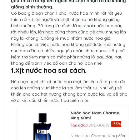
yêu thích rồi xịt lên người và chợt nhận ra nó không
giống bình thường.
Có bao giờ bạn chọn 1 chai nước hoa mình rất rất yêu
thích rồi xịt lên người và chợt nhận ra nó không giống
bình thường. Rõ ràng là mình đã xịt chai nước hoa này
rất nhiều lần, lần nào cũng thơm cũng dễ chịu nhưng lần
này lại không. Chẳng lẽ mua nhầm nước hoa giả.
Không bạn ơi. Việc nước hoa không giữ được mùi hương
như ban đầu có nhiều nguyên nhân khác nhau. Hãy thử
kiểm tra xem mình có mắc phải những lỗi sau đây hay
không để tránh việc đổ oan cho nơi bán nhé.
1.Xịt nước hoa sai cách.
Nếu bạn nghĩ chỉ xịt nước hoa một lần lên cổ tay sau đó
chà lên những vị trí khác là sai lầm thật sự. Như vậy sẽ
khiến cho các hạt hương không bám được lâu và dễ phá
vỡ đi kết cấu khiến nước hoa biến mùi.
Nước hoa Nam Charme
King 60ml
-35%
456.000₫
700.000₫₫
Nước Hoa Charme King 60ml