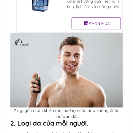
có mùi hương đậm nét nam
tính, lịch lãm và cuồng nhiệt
kèm theo một chút nhẹ
nhàng, ôn hòa. Charme King
sẽ tạo nên 1 cơn nghiện ngay
CHỌN MUA
7 nguyên nhân khiến mùi hương nước hoa không được
như ban đầu
2. Loại da của mỗi người.