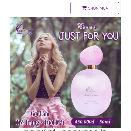
nhiều cô gái yêu thích và sử
dụng khi hẹn hò, dạ tiệc, giao
CHỌN MUA
lưu gặp gỡ bạn bè.
Nước hoa Floral - Hương hoa cho phái đẹp