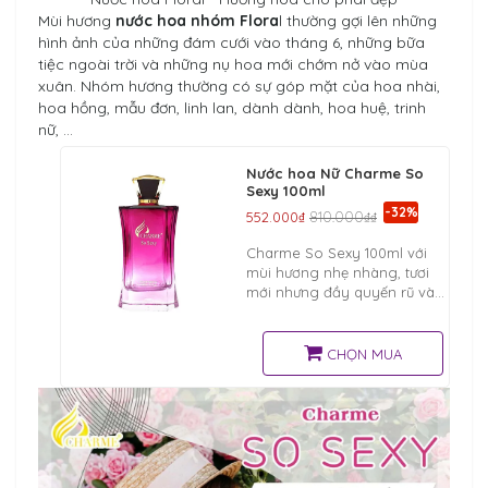
Mùi hương
nước hoa nhóm Flora
l thường gợi lên những
hình ảnh của những đám cưới vào tháng 6, những bữa
tiệc ngoài trời và những nụ hoa mới chớm nở vào mùa
xuân. Nhóm hương thường có sự góp mặt của hoa nhài,
hoa hồng, mẫu đơn, linh lan, dành dành, hoa huệ, trinh
nữ, …
Nước hoa Nữ Charme So
Sexy 100ml
-32%
552.000₫
810.000₫₫
Charme So Sexy 100ml với
mùi hương nhẹ nhàng, tươi
mới nhưng đầy quyến rũ và
gợi cảm, tạo nên sức hút
mãnh liệt, làm cho cánh đàn
ông luôn say mê, chìm đắm
CHỌN MUA