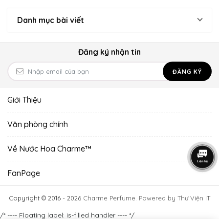
hương..
Danh mục bài viết
Đăng ký nhận tin
ĐĂNG KÝ
Giới Thiệu
Văn phòng chính
Về Nước Hoa Charme™
FanPage
Copyright © 2016 - 2026
Charme Perfume
.
Powered by Thư Viện IT
/* ---- Floating label: is-filled handler ---- */