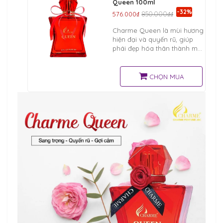
Queen 100ml
-32%
576.000₫
850.000₫₫
Charme Queen là mùi hương
hiện đại và quyến rũ, giúp
phái đẹp hóa thân thành một
nữ hoàng của quyền lực và
sắc đẹp. . Cánh đàn ông sẽ
sẵn sàng quỳ gối, thủ phục
CHỌN MUA