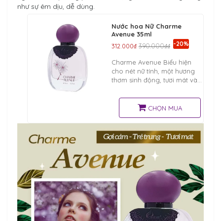
như sự êm dịu, dễ dùng.
Nước hoa Nữ Charme
Avenue 35ml
-20%
312.000₫
390.000₫₫
Charme Avenue Biểu hiện
cho nét nữ tính, một hương
thơm sinh động, tươi mát và
phức cảm dành cho những
phụ nữ thanh lịch và quý phái
kiêu sa.
CHỌN MUA