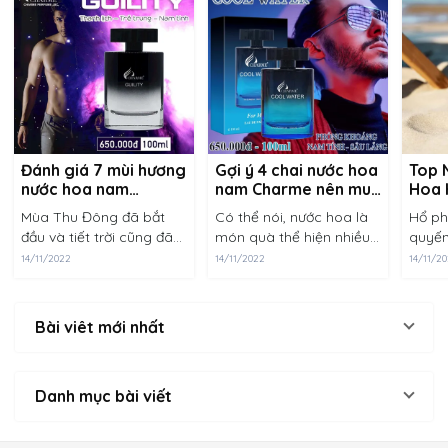
Đánh giá 7 mùi hương
Gợi ý 4 chai nước hoa
Top 
nước hoa nam
nam Charme nên mua
Hoa 
Charme nên dùng
tặng Chồng vào dịp
Mùa Thu Đông đã bắt
Có thể nói, nước hoa là
Hổ ph
mùa Thu – Đông
đặc biệt
đầu và tiết trời cũng đã
món quà thể hiện nhiều
quyến
thay đổi, bạn đã chuẩn bị
tầng ý nghĩa. Nếu bạn
không
14/11/2022
14/11/2022
14/11/2
một mùi hương mới để
muốn tạo nên điều bất
người
làm mới phong cách và
ngờ cho chính người đàn
Thườn
hình ảnh của mình chưa
ông mình yêu thì nhất
như m
Bài viêt mới nhất
nào các chàng......
định không được......
để hỗ
hương..
Danh mục bài viết