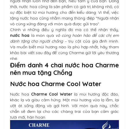
người nhận luôn nhớ đến bạn, hiểu tâm ý của bạn. Đồng
thời, nước hoa cũng là sản phẩm có giá trị không nhỏ, có
sự đặc biệt từ mùi hương cho đến kiểu dáng. Vì thế, việc
tặng nước hoa cũng nhằm mang thông điệp “Người nhận
vô cùng xứng đáng với món quà được gửi trao”.
Chính vì những điều ý nghĩa đó mà có thể nhận thấy,
nước hoa
là món quà
vô cùng hoàn hảo để các chị em
dành tặng cho người chồng
– trụ cột của gia đình mình.
Và muốn biết mùi hương nào là phù hợp nhất, hãy tham
khảo bài viết sau đây để cùng Charme gửi lời yêu thương
nhé.
Điểm danh 4 chai nước hoa Charme
nên mua tặng Chồng
Nước hoa Charme Cool Water
Nước hoa
Charme Cool Water
là mùi hương độc đáo,
khác lạ và giàu cảm hứng. Một mùi hương vừa lạ lẫm, lại
ướt át sống động và gợi hình. Với món quà này, chắc
chắn sẽ đem lại cho các chàng trai của bạn cảm giác
tươi mới, hân hoan.