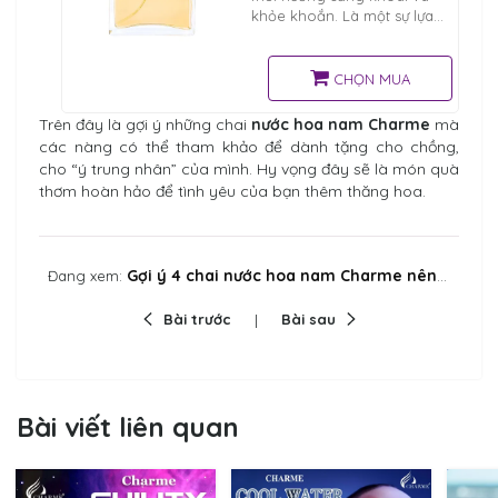
khỏe khoắn. Là một sự lựa
chọn cực kỳ hoàn hảo dành
cho những bạn thích chinh
phục thử thách, thể thao
CHỌN MUA
Trên đây là gợi ý những chai
nước hoa nam Charme
mà
các nàng có thể tham khảo để dành tặng cho chồng,
cho “ý trung nhân” của mình. Hy vọng đây sẽ là món quà
thơm hoàn hảo để tình yêu của bạn thêm thăng hoa.
Gợi ý 4 chai nước hoa nam Charme nên mua tặng Chồng vào dịp đặc biệt
Đang xem:
Bài trước
Bài sau
Bài viết liên quan