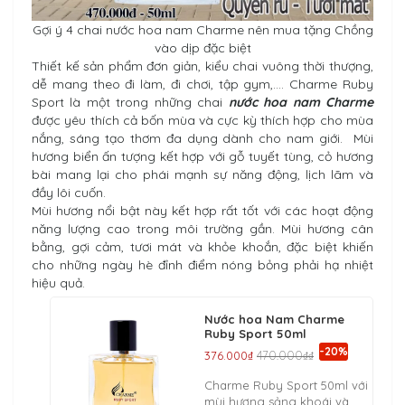
Gợi ý 4 chai nước hoa nam Charme nên mua tặng Chồng
vào dịp đặc biệt
Thiết kế sản phẩm đơn giản, kiểu chai vuông thời thượng,
dễ mang theo đi làm, đi chơi, tập gym,….
Charme Ruby
Sport
là một trong những chai
nước hoa nam Charme
được yêu thích cả bốn mùa và cực kỳ thích hợp cho mùa
nắng, sáng tạo thơm đa dụng dành cho nam giới. Mùi
hương biển ấn tượng kết hợp với gỗ tuyết tùng, cỏ hương
bài mang lại cho phái mạnh sự năng động, lịch lãm và
đầy lôi cuốn.
Mùi hương nổi bật này kết hợp rất tốt với các hoạt động
năng lượng cao trong môi trường gần. Mùi hương cân
bằng, gợi cảm, tươi mát và khỏe khoắn, đặc biệt khiến
cho những ngày hè đỉnh điểm nóng bỏng phải hạ nhiệt
hiệu quả.
Nước hoa Nam Charme
Ruby Sport 50ml
-20%
376.000₫
470.000₫₫
Charme Ruby Sport 50ml với
mùi hương sảng khoái và