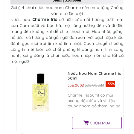
Gợi ý 4 chai nước hoa nam Charme nên mua tặng Chồng
vào dịp đặc biệt
Nước hoa
Charme Iris
sở hữu các nốt hương tươi mát
của Cam bưởi và bạc hà, mọi tầng hương đến và đi đều
mang đến không khí dễ chịu, thoải mái. Hoa nhài, gừng,
hồ tiêu, cỏ hương bài gần gũi đan xem với bạch đậu khấu
đánh gục mọi trái tim khó tính nhất. Cách chuyển hương
cũng tinh tế luôn có chất phóng khoáng, nam tính song
hành, xứng đáng là chai nước hoa nhập môn cho tất cả
mọi người.
Nước hoa Nam Charme Iris
50ml
-35%
336.000₫
520.000₫₫
Charme Iris 50ml có mùi
hương độc đáo và vi diệu
thuộc nhóm gỗ thơm, nó bật
lên sự khỏe khoắn, tươi trẻ,
mạnh mẽ đi kèm với nét
quyến rũ tạo sức hút tuyệt vời
CHỌN MUA