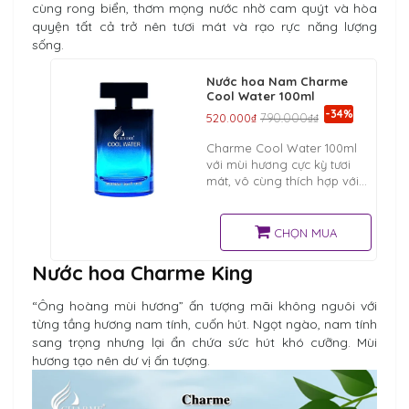
cùng rong biển, thơm mọng nước nhờ cam quýt và hòa
quyện tất cả trở nên tươi mát và rạo rực năng lượng
sống.
Nước hoa Nam Charme
Cool Water 100ml
-34%
520.000₫
790.000₫₫
Charme Cool Water 100ml
với mùi hương cực kỳ tươi
mát, vô cùng thích hợp với
thời tiết nóng. Charme Cool
Water đặc biệt thích hợp với
các chàng trai
CHỌN MUA
Nước hoa Charme King
“Ông hoàng mùi hương” ấn tượng mãi không nguôi với
từng tầng hương nam tính, cuốn hút. Ngọt ngào, nam tính
sang trọng nhưng lại ẩn chứa sức hút khó cưỡng. Mùi
hương tạo nên dư vị ấn tượng.