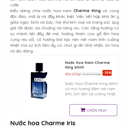
café.
Kiểu dáng chai nước hoa nam
Charme King
vô cùng
độc đáo, mới lạ và đầy khác biệt. Việc kết hợp khá ăn ý
giữa ngọc bích và bạc, hai thứ kim loại và trang sức quý
giá rất được ưa chuộng và nâng niu. Các tầng hương có
sự mãnh liệt đầy đê mê, hương thơm của gỗ ấm hòa
cùng rêu sồi, cỏ hương bài tạo nên nét nam tính cuồng
nhiệt mà sự lịch lãm ấy có chút gì đó nhã nhặn, ôn hòa
và dịu dàng.
Nước hoa Nam Charme
King 60ml
-35%
456.000₫
700.000₫₫
Nước Hoa Charme King 60ml
có mùi hương đậm nét nam
tính, lịch lãm và cuồng nhiệt
kèm theo một chút nhẹ
nhàng, ôn hòa. Charme King
sẽ tạo nên 1 cơn nghiện ngay
CHỌN MUA
Nước hoa Charme Iris