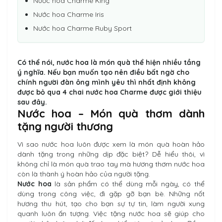
Nước hoa Charme King
Nước hoa Charme Iris
Nước hoa Charme Ruby Sport
Có thể nói,
nước hoa
là món quà thể hiện nhiều tầng
ý nghĩa. Nếu bạn muốn tạo nên điều bất ngờ cho
chính người đàn ông mình yêu thì nhất định không
được bỏ qua 4 chai
nước hoa Charme
được giới thiệu
sau đây.
Nước hoa – Món quà thơm dành
tặng người thương
Vì sao nước hoa luôn được xem là món quà hoàn hảo
dành tặng trong những dịp đặc biệt? Dễ hiểu thôi, vì
không chỉ là món quà trao tay mà hương thơm nước hoa
còn là thành ý hoàn hảo của người tặng.
Nước hoa
là sản phẩm có thể dùng mỗi ngày, có thể
dùng trong công việc, đi gặp gỡ bạn bè. Những nốt
hương thu hút, tạo cho bạn sự tự tin, làm người xung
quanh luôn ấn tượng. Việc tặng nước hoa sẽ giúp cho