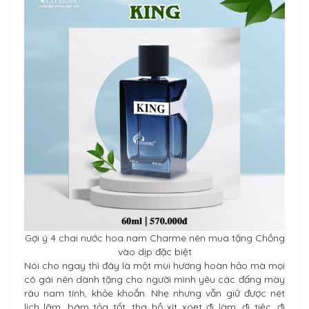
Gợi ý 4 chai nước hoa nam Charme nên mua tặng Chồng
vào dịp đặc biệt
Nói cho ngay thì đây là một mùi hương hoàn hảo mà mọi
cô gái nên dành tặng cho người mình yêu các đấng mày
râu nam tính, khỏe khoắn. Nhẹ nhưng vẫn giữ được nét
lịch lãm, bám tỏa tốt, tha hồ xịt xoẹt đi làm, đi tiệc, đi