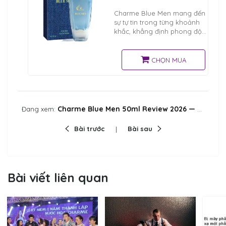
Charme Blue Men mang đến
sự tự tin trong từng khoảnh
khắc, khẳng định phong độ
chuẩn men
CHỌN MUA
Charme Blue Men 50ml Review 2026 — Mùi Gỗ Lịch Lãm Cho Quý Ông Hiện Đại
Đang xem:
Bài trước
Bài sau
Bài viết liên quan