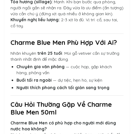
Tỏa hương (sillage):
Mạnh. Khi bạn bước qua phòng,
người ngồi gần sẽ nhận ra. Đây vừa là ưu điểm (ấn tượng)
vừa cần chú ý (đừng xịt quá nhiều ở không gian kín).
Khuyến nghị liều lượng:
2-3 xịt là đủ. Vị trí: cổ, sau tai,
cổ tay.
Charme Blue Men Phù Hợp Với Ai?
Nhãn khuyên
trên 25 tuổi
. Mùi gỗ vetiver cần sự trưởng
thành nhất định để mặc đúng.
Chuyên gia văn phòng
— cuộc họp, gặp khách
hàng, phỏng vấn
Buổi tối ra ngoài
— dự tiệc, hẹn hò, sự kiện
Người thích phong cách tối giản sang trọng
Câu Hỏi Thường Gặp Về Charme
Blue Men 50ml
Charme Blue Men có phù hợp cho người mới dùng
nước hoa không?