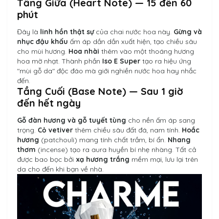
Tầng Giữa (Heart Note) — 15 đến 60
phút
Đây là
linh hồn thật sự
của chai nước hoa này.
Gừng và
nhục đậu khấu
ấm áp dần dần xuất hiện, tạo chiều sâu
cho mùi hương.
Hoa nhài
thêm vào một thoáng hương
hoa mờ nhạt. Thành phần
Iso E Super
tạo ra hiệu ứng
"mùi gỗ da" độc đáo mà giới nghiền nước hoa hay nhắc
đến.
Tầng Cuối (Base Note) — Sau 1 giờ
đến hết ngày
Gỗ đàn hương và gỗ tuyết tùng
cho nền ấm áp sang
trọng.
Cỏ vetiver
thêm chiều sâu đất đá, nam tính.
Hoắc
hương
(patchouli) mang tính chất trầm, bí ẩn.
Nhang
thơm
(incense) tạo ra aura huyền bí nhẹ nhàng. Tất cả
được bao bọc bởi
xạ hương trắng
mềm mại, lưu lại trên
da cho đến khi bạn về nhà.