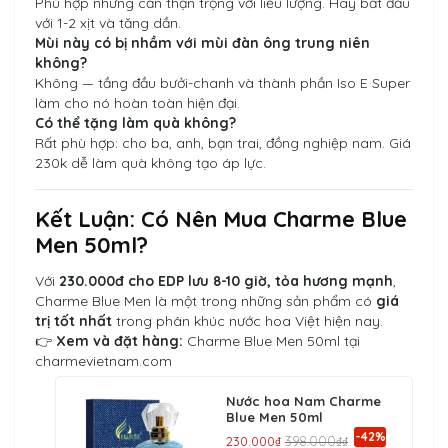
Phù hợp nhưng cần thận trọng với liều lượng. Hãy bắt đầu
với 1-2 xịt và tăng dần.
Mùi này có bị nhầm với mùi đàn ông trung niên
không?
Không — tầng đầu bưởi-chanh và thành phần Iso E Super
làm cho nó hoàn toàn hiện đại.
Có thể tặng làm quà không?
Rất phù hợp: cho ba, anh, bạn trai, đồng nghiệp nam. Giá
230k dễ làm quà không tạo áp lực.
Kết Luận: Có Nên Mua Charme Blue
Men 50ml?
Với
230.000đ cho EDP lưu 8-10 giờ, tỏa hương mạnh
,
Charme Blue Men là một trong những sản phẩm có
giá
trị tốt nhất
trong phân khúc nước hoa Việt hiện nay.
👉
Xem và đặt hàng:
Charme Blue Men 50ml tại
charmevietnam.com
Nước hoa Nam Charme
Blue Men 50ml
-42%
230.000₫
398.000₫₫