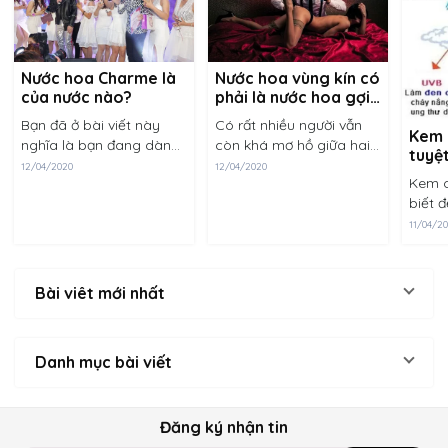
Nước hoa vùng kín có
Nước hoa Charme là
phải là nước hoa gợi
của nước nào?
dục?
Có rất nhiều người vẫn
Bạn đã ở bài viết này
Kem 
còn khá mơ hồ giữa hai
nghĩa là bạn đang dành
tuyệt
khái niệm nước hoa vùng
sự quan tâm nhất định
12/04/2020
12/04/2020
da k
Kem c
kín và nước hoa gợi dục.
đến dòng nước hoa
biết 
Phần lớn cho rằng hai
Charme. Chúng tôi xin
bảo v
sản phẩm này là một,
trân trọng cảm ơn bạn
11/04/2
những
công dụng chính......
về điều này. Charme
ánh n
là......
nhiên
Bài viêt mới nhất
ích tr
Danh mục bài viết
Đăng ký nhận tin