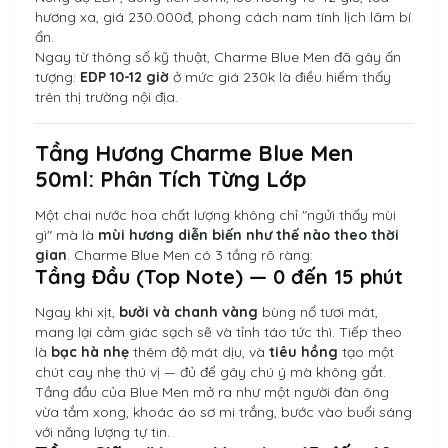
hương xa, giá 230.000đ, phong cách nam tính lịch lãm bí
ẩn.
Ngay từ thông số kỹ thuật, Charme Blue Men đã gây ấn
tượng:
EDP 10-12 giờ
ở mức giá 230k là điều hiếm thấy
trên thị trường nội địa.
Tầng Hương Charme Blue Men
50ml: Phân Tích Từng Lớp
Một chai nước hoa chất lượng không chỉ "ngửi thấy mùi
gì" mà là
mùi hương diễn biến như thế nào theo thời
gian
. Charme Blue Men có 3 tầng rõ ràng:
Tầng Đầu (Top Note) — 0 đến 15 phút
Ngay khi xịt,
bưởi và chanh vàng
bùng nổ tươi mát,
mang lại cảm giác sạch sẽ và tỉnh táo tức thì. Tiếp theo
là
bạc hà nhẹ
thêm độ mát dịu, và
tiêu hồng
tạo một
chút cay nhẹ thú vị — đủ để gây chú ý mà không gắt.
Tầng đầu của Blue Men mở ra như một người đàn ông
vừa tắm xong, khoác áo sơ mi trắng, bước vào buổi sáng
với năng lượng tự tin.