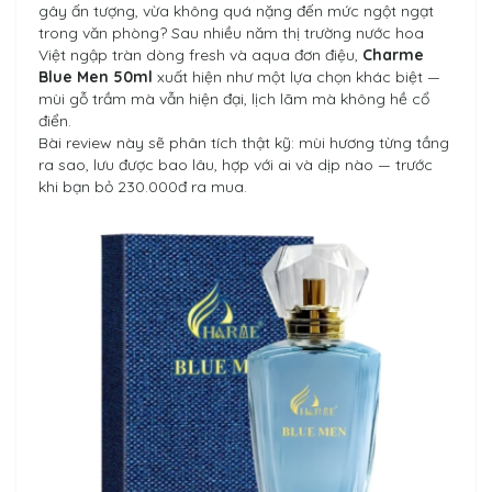
gây ấn tượng, vừa không quá nặng đến mức ngột ngạt
trong văn phòng? Sau nhiều năm thị trường nước hoa
Việt ngập tràn dòng fresh và aqua đơn điệu,
Charme
Blue Men 50ml
xuất hiện như một lựa chọn khác biệt —
mùi gỗ trầm mà vẫn hiện đại, lịch lãm mà không hề cổ
điển.
Bài review này sẽ phân tích thật kỹ: mùi hương từng tầng
ra sao, lưu được bao lâu, hợp với ai và dịp nào — trước
khi bạn bỏ 230.000đ ra mua.