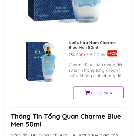
Nước hoa Nam Charme
Blue Men 50ml
-42%
230.000₫
398.000₫₫
Charme Blue Men mang đến
sự tự tin trong từng khoảnh
khắc, khẳng định phong độ
chuẩn men
CHỌN MUA
Thông Tin Tổng Quan Charme Blue
Men 50ml
Nồng độ EDP, dung tích 50ml, lưu hương 10–12 giờ, tỏa