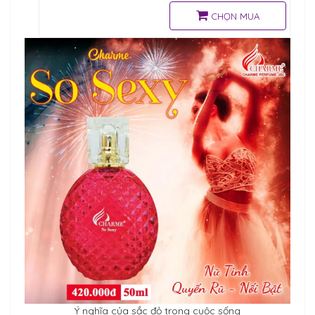
nhiều cô gái yêu thích sử
dụng khi hẹn hò cùng người
CHỌN MUA
yêu.
Ý nghĩa của sắc đỏ trong cuộc sống