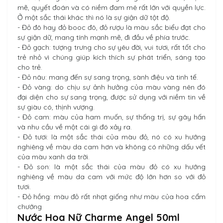
mẽ, quyết đoán và có niềm đam mê rất lớn với quyền lực.
Ở một sắc thái khác thì nó là sự giận dữ tột độ.
- Đỏ đô hay đỏ booc đô, đỏ rượu là màu sắc biểu đạt cho
sự giận dữ, mang tính mạnh mẽ, đi đầu về phía trước.
- Đỏ gạch: tượng trưng cho sự yêu đời, vui tươi, rất tốt cho
trẻ nhỏ vì chúng giúp kích thích sự phát triển, sáng tạo
cho trẻ.
- Đỏ nâu: mang đến sự sang trọng, sành điệu và tinh tế.
- Đỏ vàng: do chịu sự ảnh hưởng của màu vàng nên đó
đại diện cho sự sang trọng, được sử dụng với niềm tin về
sự giàu có, thịnh vượng.
- Đỏ cam: màu của ham muốn, sự thống trị, sự gây hấn
và nhu cầu về một cái gì đó xảy ra.
- Đỏ tươi: là một sắc thái của màu đỏ, nó có xu hướng
nghiêng về màu da cam hơn và không có những dấu vết
của màu xanh da trời.
- Đỏ son: là một sắc thái của màu đỏ có xu hướng
nghiêng về màu da cam với mức độ lớn hơn so với đỏ
tươi.
- Đỏ hồng: màu đỏ rất nhạt giống như màu của hoa cẩm
chướng
Nước Hoa Nữ Charme Angel 50ml