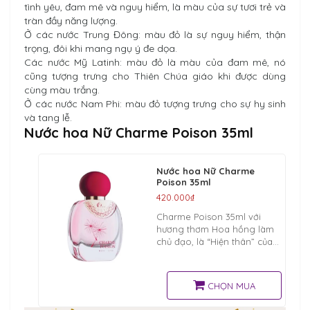
tình yêu, đam mê và nguy hiểm, là màu của sự tươi trẻ và
tràn đầy năng lượng.
Ở các nước Trung Đông: màu đỏ là sự nguy hiểm, thận
trọng, đôi khi mang ngụ ý đe dọa.
Các nước Mỹ Latinh: màu đỏ là màu của đam mê, nó
cũng tượng trưng cho Thiên Chúa giáo khi được dùng
cùng màu trắng.
Ở các nước Nam Phi: màu đỏ tượng trưng cho sự hy sinh
và tang lễ.
Nước hoa Nữ Charme Poison 35ml
Nước hoa Nữ Charme
Poison 35ml
420.000₫
Charme Poison 35ml với
hương thơm Hoa hồng làm
chủ đạo, là “Hiện thân” của
Cô nàng thời đại 4.0 hiện đại
gợi cảm và làm chủ cuộc
sống.
CHỌN MUA