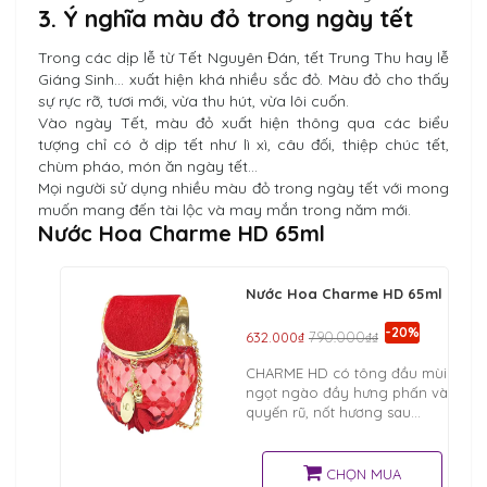
3. Ý nghĩa màu đỏ trong ngày tết
Trong các dịp lễ từ Tết Nguyên Đán, tết Trung Thu hay lễ
Giáng Sinh… xuất hiện khá nhiều sắc đỏ. Màu đỏ cho thấy
sự rực rỡ, tươi mới, vừa thu hút, vừa lôi cuốn.
Vào ngày Tết, màu đỏ xuất hiện thông qua các biểu
tượng chỉ có ở dịp tết như lì xì, câu đối, thiệp chúc tết,
chùm pháo, món ăn ngày tết…
Mọi người sử dụng nhiều màu đỏ trong ngày tết với mong
muốn mang đến tài lộc và may mắn trong năm mới.
Nước Hoa Charme HD 65ml
Nước Hoa Charme HD 65ml
-20%
632.000₫
790.000₫₫
CHARME HD có tông đầu mùi
ngọt ngào đầy hưng phấn và
quyến rũ, nốt hương sau
giống mùi Rolling in love của
Kilian
CHỌN MUA