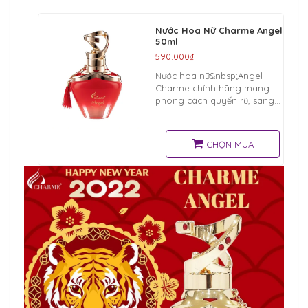
Nước Hoa Nữ Charme Angel
50ml
590.000₫
Nước hoa nữ&nbsp;Angel
Charme chính hãng mang
phong cách quyến rũ, sang
trọng và tinh tế, là dòng nước
hoa nữ cao cấp được nhiều
bạn nữ&nbsp;yêu thích, sử
CHỌN MUA
dụng khi hẹn hò, dạ tiệc. . .