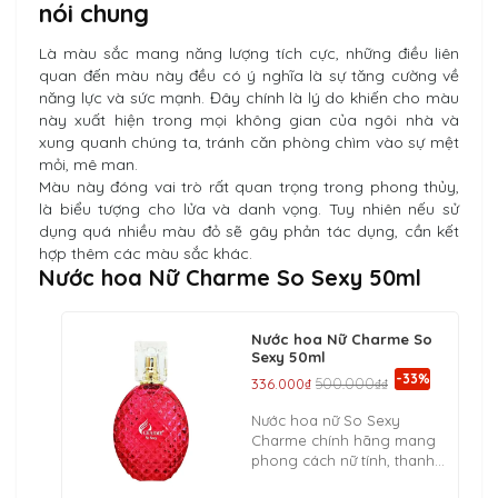
nói chung
Là màu sắc mang năng lượng tích cực, những điều liên
quan đến màu này đều có ý nghĩa là sự tăng cường về
năng lực và sức mạnh. Đây chính là lý do khiến cho màu
này xuất hiện trong mọi không gian của ngôi nhà và
xung quanh chúng ta, tránh căn phòng chìm vào sự mệt
mỏi, mê man.
Màu này đóng vai trò rất quan trọng trong phong thủy,
là biểu tượng cho lửa và danh vọng. Tuy nhiên nếu sử
dụng quá nhiều màu đỏ sẽ gây phản tác dụng, cần kết
hợp thêm các màu sắc khác.
Nước hoa Nữ Charme So Sexy 50ml
Nước hoa Nữ Charme So
Sexy 50ml
-33%
336.000₫
500.000₫₫
Nước hoa nữ So Sexy
Charme chính hãng mang
phong cách nữ tính, thanh
lịch và nhẹ nhàng, được