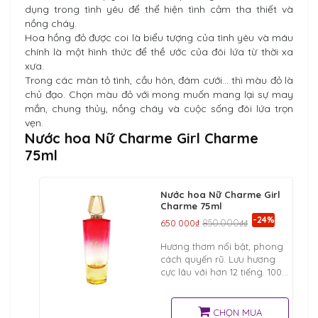
dụng trong tình yêu để thể hiện tình cảm tha thiết và
nồng cháy.
Hoa hồng đỏ được coi là biểu tượng của tình yêu và máu
chính là một hình thức để thề ước của đôi lứa từ thời xa
xưa.
Trong các màn tỏ tình, cầu hôn, đám cưới… thì màu đỏ là
chủ đạo. Chọn màu đỏ với mong muốn mang lại sự may
mắn, chung thủy, nồng cháy và cuộc sống đôi lứa trọn
vẹn.
Nước hoa Nữ Charme Girl Charme
75ml
Nước hoa Nữ Charme Girl
Charme 75ml
-24%
650.000₫
850.000₫₫
Hương thơm nổi bật, phong
cách quyến rũ. Lưu hương
cực lâu với hơn 12 tiếng. 100%
hương liệu và điều chế hoàn
toàn từ Pháp bởi nhà máy
nước hoa Charme Perfume
CHỌN MUA