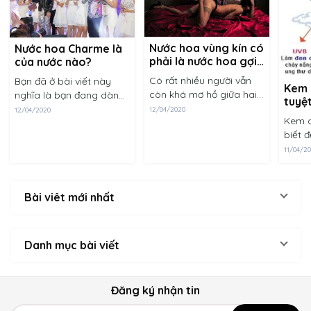
Nước hoa vùng kín có
Nước hoa Charme là
phải là nước hoa gợi
của nước nào?
dục?
Có rất nhiều người vẫn
Bạn đã ở bài viết này
Kem 
còn khá mơ hồ giữa hai
nghĩa là bạn đang dành
tuyệt
khái niệm nước hoa vùng
sự quan tâm nhất định
12/04/2020
12/04/2020
da k
Kem c
kín và nước hoa gợi dục.
đến dòng nước hoa
biết 
Phần lớn cho rằng hai
Charme. Chúng tôi xin
bảo v
sản phẩm này là một,
trân trọng cảm ơn bạn
11/04/2
những
công dụng chính......
về điều này. Charme
ánh n
là......
nhiên
Bài viêt mới nhất
ích tr
Danh mục bài viết
Đăng ký nhận tin