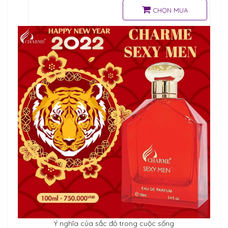
trào, tạo nên sức hút
CHỌN MUA
Ý nghĩa của sắc đỏ trong cuộc sống