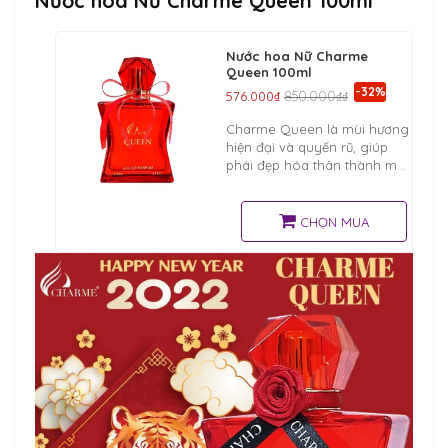
Nước hoa Nữ Charme Queen 100ml
Nước hoa Nữ Charme
Queen 100ml
-32%
576.000₫
850.000₫₫
Charme Queen là mùi hương
hiện đại và quyến rũ, giúp
phái đẹp hóa thân thành một
nữ hoàng của quyền lực và
sắc đẹp. . Cánh đàn ông sẽ
sẵn sàng quỳ gối, thủ phục
CHỌN MUA