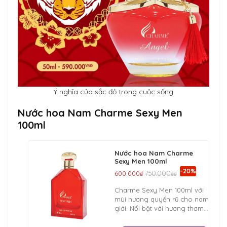
Ý nghĩa của sắc đỏ trong cuộc sống
Nước hoa Nam Charme Sexy Men
100ml
Nước hoa Nam Charme
Sexy Men 100ml
-20%
600.000₫
750.000₫₫
Charme Sexy Men 100ml với
mùi hương quyến rũ cho nam
giới. Nổi bật với hương thơm
tươi mát từ phương Đông,
mang lại một sức sống cuộn