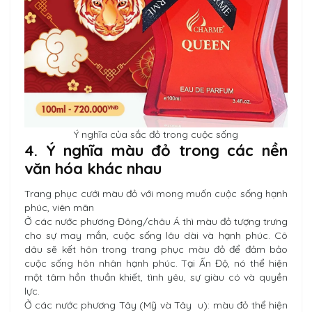
Ý nghĩa của sắc đỏ trong cuộc sống
4. Ý nghĩa màu đỏ trong các nền
văn hóa khác nhau
Trang phục cưới màu đỏ với mong muốn cuộc sống hạnh
phúc, viên mãn
Ở các nước phương Đông/châu Á thì màu đỏ tượng trưng
cho sự may mắn, cuộc sống lâu dài và hạnh phúc. Cô
dâu sẽ kết hôn trong trang phục màu đỏ để đảm bảo
cuộc sống hôn nhân hạnh phúc. Tại Ấn Độ, nó thể hiện
một tâm hồn thuần khiết, tình yêu, sự giàu có và quyền
lực.
Ở các nước phương Tây (Mỹ và Tây u): màu đỏ thể hiện