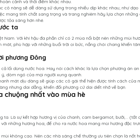
hoàn cảnh và thời điểm khác nhau.
 cô nàng sẽ dễ dàng sử dụng trong nhiều dịp khác nhau; như dạo
tiệc mang tính chất sang trọng và trang nghiêm hãy lựa chọn những
ược tỏa sáng hơn nhé.
ước ta
iệt Nam. Với khí hậu đa phần chỉ có 2 mùa nổi bật nên những mùi hư
 mát; phù hợp với những buổi trời oi bức, nắng chói chang khiến tâ
ười phương Đông
 cả lối dùng nước hoa. Hay nói cách khác là lựa chọn phương án an
 ý, dòm ngó của mọi người xung quanh.
anh mát dịu dàng sẽ giúp các cô gái thể hiện được tính cách của m
àng nhưng dai dẳng, khiến đối phương cứ dai diết nhớ về bạn.
 chuộng nhất vào mùa hè
 ta. Là sự kết hợp hương vị của chanh, cam bergamot, bưởi,… (tất 
ợp với những hương hoa; để cho ra nước hoa mang mùi hương đặc trư
n mùi không cao. Nên các nhà sáng chế thường ưu tiên chọn là nốt 