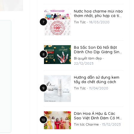
Nước hoa charme mùi nào
thơm nhất, phù hợp cá tính
của bạn?
Tin Tức
- 18/03/2020
Ba Sắc Son Đỏ Nổi Bật
Dành Cho Dịp Giáng Sinh
2023
Bí quyết làm đẹp
-
22/12/2023
Hướng dẫn sử dụng kem
tẩy da chết đúng cách
Tin Tức
- 11/04/2020
Dàn Hoa Á Hậu & Các
Sao Việt Đình Đám Có Mặt
Chúc Mừng Khai Trương
Tin tức Charme
- 15/12/2023
Trụ Sở Công Ty
Goodcharme