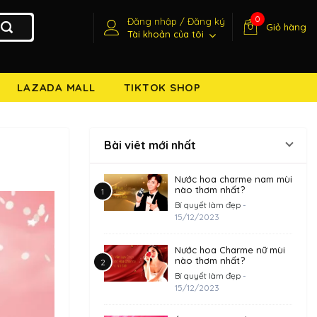
0
Đăng nhập / Đăng ký
Giỏ hàng
Tài khoản của tôi
LAZADA MALL
TIKTOK SHOP
Bài viêt mới nhất
Nước hoa charme nam mùi
nào thơm nhất?
Bí quyết làm đẹp
-
15/12/2023
Nước hoa Charme nữ mùi
nào thơm nhất?
Bí quyết làm đẹp
-
15/12/2023