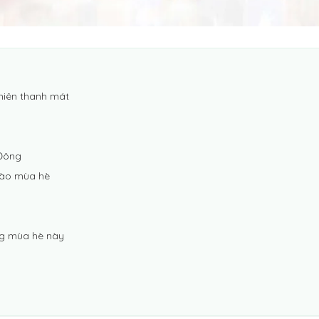
hiên thanh mát
 Đông
vào mùa hè
g mùa hè này