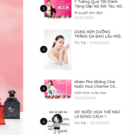
Ý Tưởng Quà Tết Dành
Tặng Sếp Nữ, Đối Tác, Nữ
Doanh Nhân
Bí quyết làm đẹp
-
12/01/2024
DÙNG KEM DƯỠNG
TRẮNG DA BAO LÂU MỚI
HIỆU QUẢ?
Tin Tức
- 11/04/2020
Khám Phá Những Chai
Nước Hoa Charme Có
Thiết Kế Đẹp Như 1 Tác
Kiến thức nước hoa
-
Phẩm Nghệ Thuật
22/02/2024
XỊT NƯỚC HOA THẾ NÀO
LÀ ĐÚNG CÁCH ❔
Tin Tức
- 03/03/2017