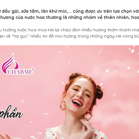
ầu gội, sữa tắm, lăn khử mùi,... cũng được ưu tiên lựa chọn với
hương của nước hoa thường là những nhóm về thiên nhiên, ho
u hướng nước hoa mùa Hè lại chào đón nhiều hương thơm thanh má
hẹn sẽ “hạ gục” nhiều tín đồ mùi hương trong những ngày Hè nóng b