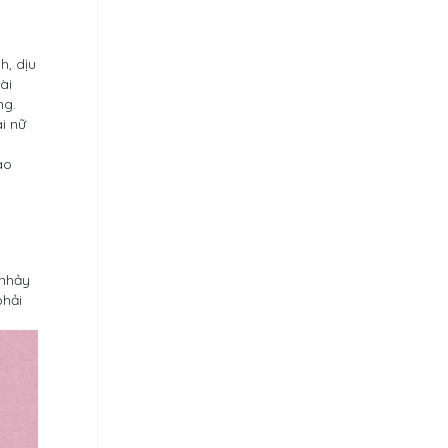
h, dịu
ài
ng.
i nữ
ào
 nhảy
phải