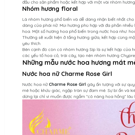
đầu cho sản phẩm hoặc kết hợp với một vài nhóm hương 
Nhóm hương floral
Là nhóm hương phổ biến và dễ dàng nhận biết nhất cho c
dàng của phái nữ. Mùi hương phù hợp với đa phần nhiều l
hoa. Một số hương hoa phổ biến trong nước hoa như: hoa n
Thường sẽ xuất hiện ở tầng hương giữa, kết hợp cùng mộ
yêu thích.
Bên cạnh đó còn có nhóm hương Síp là sự kết hợp của 
các yếu tố hoa cỏ, trái cây; tạo nên nhóm hương Chypre 
Những mẫu nước hoa hương mát mẻ
Nước hoa nữ Charme Rose Girl
Nước hoa nữ
Charme Rose Girl
gây ấn tượng với sự qu
mê hoặc khứu giác, ngập tràn sự đam mê. Sự bí ẩn và ki
dừng lại chỉ vì muốn được ngắm "cô nàng hoa hồng" lâu 