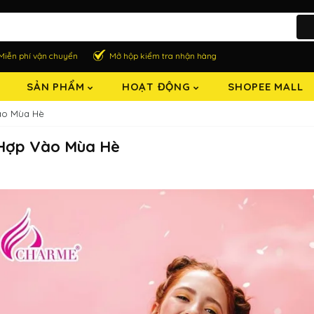
Miễn phí vận chuyển
Mở hộp kiểm tra nhận hàng
SẢN PHẨM
HOẠT ĐỘNG
SHOPEE MALL
ào Mùa Hè
 Hợp Vào Mùa Hè