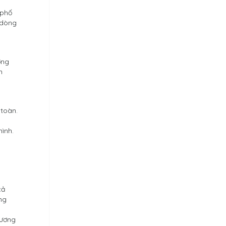
 phố
 dòng
ơng
m
 toàn.
ình.
cả
ng
hương