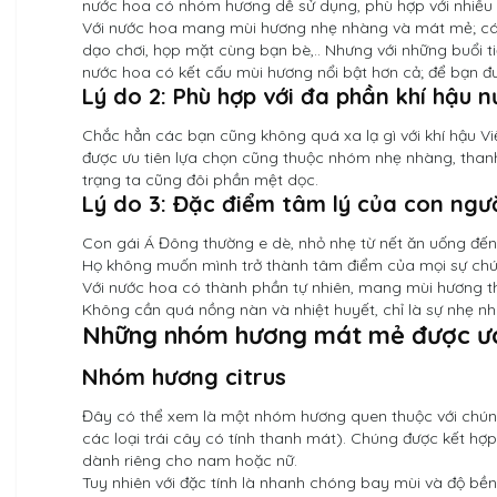
nước hoa có nhóm hương dễ sử dụng, phù hợp với nhiều 
Với nước hoa mang mùi hương nhẹ nhàng và mát mẻ; các
dạo chơi, họp mặt cùng bạn bè,.. Nhưng với những buổi 
nước hoa có kết cấu mùi hương nổi bật hơn cả; để bạn đ
Lý do 2: Phù hợp với đa phần khí hậu n
Chắc hẳn các bạn cũng không quá xa lạ gì với khí hậu V
được ưu tiên lựa chọn cũng thuộc nhóm nhẹ nhàng, thanh
trạng ta cũng đôi phần mệt dọc.
Lý do 3: Đặc điểm tâm lý của con ng
Con gái Á Đông thường e dè, nhỏ nhẹ từ nết ăn uống đến
Họ không muốn mình trở thành tâm điểm của mọi sự chú
Với nước hoa có thành phần tự nhiên, mang mùi hương th
Không cần quá nồng nàn và nhiệt huyết, chỉ là sự nhẹ nh
Những nhóm hương mát mẻ được ưa
Nhóm hương citrus
Đây có thể xem là một nhóm hương quen thuộc với chúng
các loại trái cây có tính thanh mát). Chúng được kết h
dành riêng cho nam hoặc nữ.
Tuy nhiên với đặc tính là nhanh chóng bay mùi và độ bề