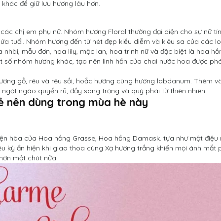
khác để giữ lưu hương lâu hơn.
ác chị em phụ nữ. Nhóm hương Floral thường đại diện cho sự nữ tín
ứa tuổi. Nhóm hương đến từ nét đẹp kiều diễm và kiêu sa của các lo
hài, mẫu đơn, hoa lily, mộc lan, hoa trinh nữ và đặc biệt là hoa hồ
t số nhóm hương khác, tạo nên linh hồn của chai nước hoa được phá
hương gỗ, rêu và rêu sồi, hoắc hương cùng hương labdanum. Thêm v
ngọt ngào quyến rũ, đầy sang trọng và quý phái từ thiên nhiên.
 nên dùng trong mùa hè này
yện hòa của Hoa hồng Grasse, Hoa hồng Damask. tựa như một điệu
êu kỳ ẩn hiện khi giao thoa cùng Xạ hương trắng khiến mọi ánh mắt 
hơn một chút nữa.