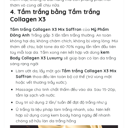
thơm vô cùng dễ chịu nữa.
4. Tắm trắng bằng Tắm trắng
Collagen X3
Tắm trắng Collagen X3 Mix Saffron
của
Mỹ Phẩm
Đông Anh
Trắng gấp 3 lần tắm trắng thường. An toàn
không hại da, không châm chích, không bị vàng lông. Mùi
thơm dễ chịu, bật tone da 60-70% ngay lần tắm đầu tiên
tùy mỗi loại da. Tắm xong nên kết hợp với dùng
kem
Body Collagen X3 Luxurry
sẽ giúp bạn có làn da trắng
sáng rạng ngời
Làm ướt da, lấy một gói
Tắm trắng Collagen X3 Mix
Saffron
thoa đều lên toàn bộ cơ thể (trừ vùng mặt
hoặc vết thương trầy xước).
Massage cho tinh chất thấm đều vào da. Sau 15-20p,
tắm lại sạch với nước.
Duy trì sử dụng 2 lần/ tuần để đạt độ trắng như ý
Ủ trắng là liệu pháp làm trắng nhanh, sâu. Nên kết
hợp sử dụng cùng kem body hàng ngày để nhanh
chóng sở hữu làn da trắng hồng