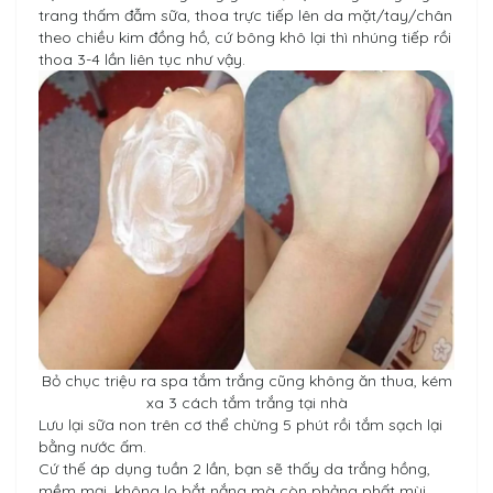
trang thấm đẫm sữa, thoa trực tiếp lên da mặt/tay/chân
theo chiều kim đồng hồ, cứ bông khô lại thì nhúng tiếp rồi
thoa 3-4 lần liên tục như vậy.
Bỏ chục triệu ra spa tắm trắng cũng không ăn thua, kém
xa 3 cách tắm trắng tại nhà
Lưu lại sữa non trên cơ thể chừng 5 phút rồi tắm sạch lại
bằng nước ấm.
Cứ thế áp dụng tuần 2 lần, bạn sẽ thấy da trắng hồng,
mềm mại, không lo bắt nắng mà còn phảng phất mùi