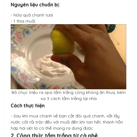
Nguyên liệu chuẩn bị:
- Nửa quả chanh tươi
- 1 thìa muối
Bỏ chục triệu ra spa tắm trắng cũng không ăn thua, kém
xa 3 cách tắm trắng tại nhà
Cách thực hiện
- Sau khi mua chanh về bạn cắt đôi quả chanh, vắt lấy
nước cốt rồi trộn đều với muối đến khi tan hết, thành hỗn
hợp hơi sệt là có thể mang ra dùng được.
2. Công thức tắm trắng từ cà phê