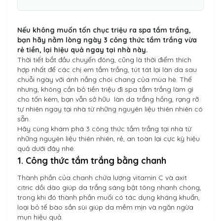
Nếu không muốn tốn chục triệu ra spa tắm trắng,
bạn hãy nằm lòng ngày 3 công thức tắm trắng vừa
rẻ tiền, lại hiệu quả ngay tại nhà này.
Thời tiết bắt đầu chuyển đông, cũng là thời điểm thích
hợp nhất để các chị em tắm trắng, tút tát lại làn da sau
chuỗi ngày với ánh nắng chói chang của mùa hè. Thế
nhưng, không cần bỏ tiền triệu đi spa tắm trắng làm gì
cho tốn kém, bạn vẫn sở hữu làn da trắng hồng, rạng rỡ
tự nhiên ngay tại nhà từ những nguyên liệu thiên nhiên có
sẵn.
Hãy cùng khám phá 3 công thức tắm trắng tại nhà từ
những nguyên liệu thiên nhiên, rẻ, an toàn lại cực kỳ hiệu
quả dưới đây nhé.
1. Công thức tắm trắng bằng chanh
Thành phần của chanh chứa lượng vitamin C và axit
citric dồi dào giúp da trắng sáng bật tông nhanh chóng,
trong khi đó thành phần muối có tác dụng kháng khuẩn,
loại bỏ tế bào sần sùi giúp da mềm mịn và ngăn ngừa
mụn hiệu quả.