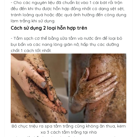
- Cho các nguyên liệu đã chuẩn bị vào 1 cái bát rồi trộn
đều đến khi thu được hỗn hợp đồng nhất có dạng sệt sệt,
tránh loảng quá hoặc đặc quá ảnh hưởng đến công dụng
làm trắng khi sử dụng.
Cách sử dụng 2 loại hỗn hợp trên
- Tắm sạch cơ thể bằng sữa tắm và nước ấm để loại bỏ
bụi bẩn và các nang lông giãn nở, hấp thụ các dưỡng
chất 1 cách tốt nhất.
Bỏ chục triệu ra spa tắm trắng cũng không ăn thua, kém
xa 3 cách tắm trắng tại nhà