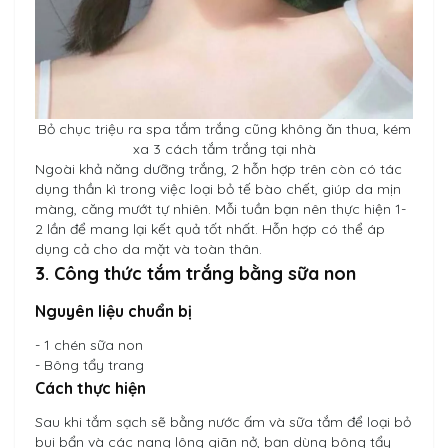
Bỏ chục triệu ra spa tắm trắng cũng không ăn thua, kém
xa 3 cách tắm trắng tại nhà
Ngoài khả năng dưỡng trắng, 2 hỗn hợp trên còn có tác
dụng thần kì trong việc loại bỏ tế bào chết, giúp da mịn
màng, căng mướt tự nhiên. Mỗi tuần bạn nên thực hiện 1-
2 lần để mang lại kết quả tốt nhất. Hỗn hợp có thể áp
dụng cả cho da mặt và toàn thân.
3. Công thức tắm trắng bằng sữa non
Nguyên liệu chuẩn bị
- 1 chén sữa non
- Bông tẩy trang
Cách thực hiện
Sau khi tắm sạch sẽ bằng nước ấm và sữa tắm để loại bỏ
bụi bẩn và các nang lông giãn nở, bạn dùng bông tẩy