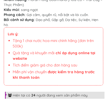
Thực Phẩm)
Kiểu mùi:
sang ngọt.
Phong cách:
Gợi cảm, quyến rũ, nổi bật và lôi cuốn.
Bối cảnh sử dụng:
Dạo phố, Gặp gỡ, Dạ tiệc, Sự kiện, Hẹn
hò.
Lưu ý:
Tặng 1 chai nước hoa mini chính hãng (đơn trên
500k)
Quà tặng và khuyến mãi
chỉ áp dụng online tại
website
Tích điểm giảm giá cho đơn hàng sau
Miễn phí vận chuyển
được kiểm tra hàng trước
khi thanh toán
Hiện tại có
24
người đang xem sản phẩm này