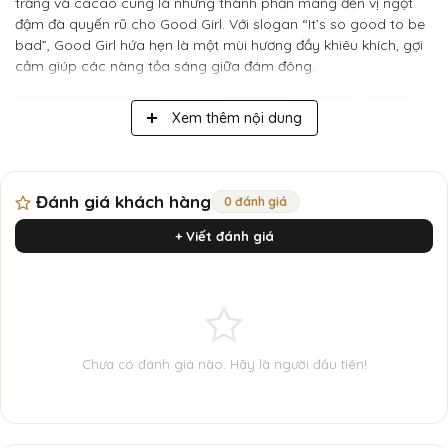
trắng và cacao cũng là những thành phần mang đến vị ngọt
đậm đà quyến rũ cho Good Girl. Với slogan “It’s so good to be
bad”, Good Girl hứa hẹn là một mùi hương đầy khiêu khích, gợi
cảm giúp các nàng tỏa sáng giữa đám đông.
Xem thêm nội dung
Đánh giá khách hàng
0 đánh giá
+ Viết đánh giá
Chưa có đánh giá nào. Hãy là người đầu tiên!