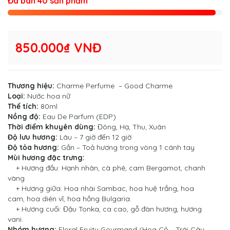
Đã bán 40 sản phẩm
850.000₫ VNĐ
Thương hiệu:
Charme Perfume
–
Good Charme
Loại:
Nước hoa nữ
Thể tích:
80ml
Nồng độ:
Eau De Parfum (EDP)
Thời điểm khuyên dùng:
Đông, Hạ, Thu, Xuân
Độ lưu hương:
Lâu – 7 giờ đến 12 giờ
Độ tỏa hương:
Gần – Toả hương trong vòng 1 cánh tay
Mùi hương đặc trưng:
+ Hương đầu: Hạnh nhân, cà phê, cam Bergamot, chanh
vàng
+ Hương giữa: Hoa nhài Sambac, hoa huệ trắng, hoa
cam, hoa diên vĩ, hoa hồng Bulgaria.
+ Hương cuối: Đậu Tonka, ca cao, gỗ đàn hương, hương
vani.
Nhóm hương:
Floral Fruity Gourmand (Hoa Cỏ – Trái Cây –