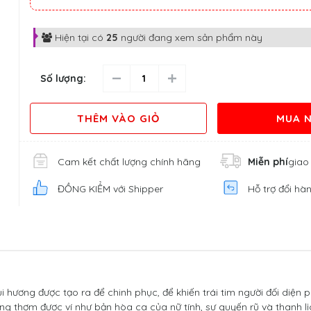
Hiện tại có
25
người đang xem sản phẩm này
Số lượng:
THÊM VÀO GIỎ
MUA 
Cam kết chất lượng chính hãng
Miễn phí
giao
ĐỒNG KIỂM với Shipper
Hỗ trợ đổi hà
hương được tạo ra để chinh phục, để khiến trái tim người đối diện p
ng thơm được ví như bản hòa ca của nữ tính, sự quyến rũ và thanh lị