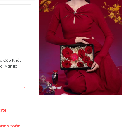
c Đậu Khấu.
, Vanilla
ite
thanh toán