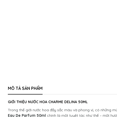
MÔ TẢ SẢN PHẨM
GIỚI THIỆU NƯỚC HOA CHARME DELINA 50ML
Trong thế giới nước hoa đầy sắc màu và phong vị, có những mùi 
Eau De Parfum 50ml
chính là một tuyệt tác như thế – một hươ