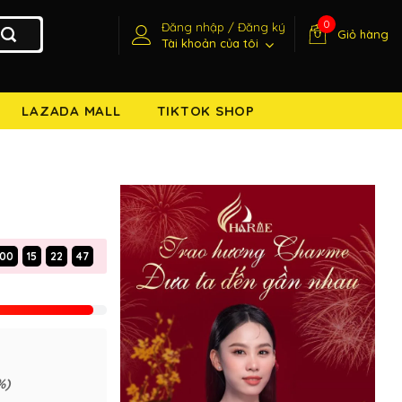
0
Đăng nhập / Đăng ký
Giỏ hàng
Tài khoản của tôi
LAZADA MALL
TIKTOK SHOP
00
15
22
46
%)