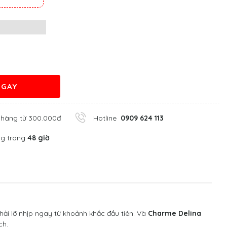
NGAY
 hàng từ 300.000đ
Hotline
0909 624 113
ng trong
48 giờ
hải lỡ nhịp ngay từ khoảnh khắc đầu tiên. Và
Charme Delina
ch.