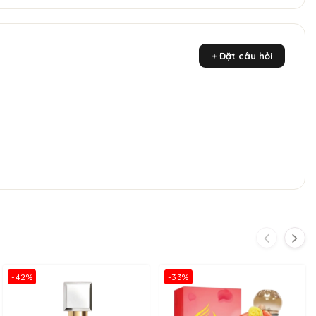
+ Đặt câu hỏi
-42%
-33%