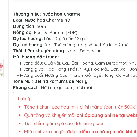
Thương hiệu:
Nước hoa Charme
Loại:
Nước hoa Charme nữ
Dung tích:
50ml
Nồng độ:
Eau De Parfum (EDP)
Độ lưu hương:
Lâu - 7 giờ đến 12 giờ
Độ toả hương:
Xa - Toả hương trong vòng bán kính 2 mét
Thời điểm khuyên dùng:
Ngày, Đêm, Xuân
Mùi hương đặc trưng:
+ Hương đầu: Quả Vải, Cây Đại Hoàng, Cam Bergamot, Nhụ
+ Hương giữa: Hoa Hồng Thổ Nhĩ Kỳ, Hoa Mẫu Đơn, Xạ Hương
+ Hương cuối: Hương Cashmeran, Gỗ Tuyết Tùng, Cỏ Vetiver.
Tone Mùi:
Delina Parfums de Marly
​.
Phong cách:
Nữ tính, gợi cảm, tươi mát.
Lưu ý:
Tặng 1 chai nước hoa mini chính hãng (đơn trên 500k)
Quà tặng và khuyến mãi
chỉ áp dụng online tại webs
Tích điểm giảm giá cho đơn hàng sau
Miễn phí vận chuyển
được kiểm tra hàng trước khi 