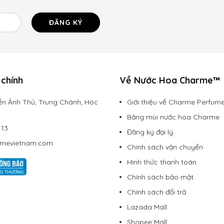
ĐĂNG KÝ
chính
Về Nước Hoa Charme™
n Ảnh Thủ, Trung Chánh, Hóc
Giới thiệu về Charme Perfum
Bảng mùi nước hoa Charme
113
Đăng ký đại lý
rmevietnam.com
Chính sách vận chuyển
Hình thức thanh toán
Chính sách bảo mật
Chính sách đổi trả
Lazada Mall
Shopee Mall