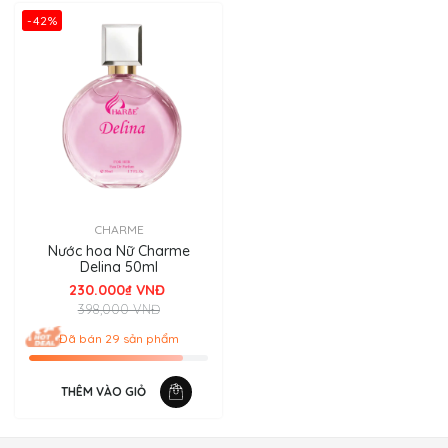
-42%
CHARME
Nước hoa Nữ Charme
Delina 50ml
230.000₫ VNĐ
398,000 VNĐ
Đã bán 29 sản phẩm
THÊM VÀO GIỎ