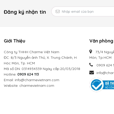
Đăng ký nhận tin
Giới Thiệu
Văn phòng 
Công ty THHH Charme Việt Nam
73/4 Nguyễ
ĐC: 8/3 Nguyễn ảnh Thủ, X. Trung Chánh, H.
Môn, Tp.HCM
Hóc Môn, Tp. HCM
0909 624 
Mã số DN: 0314934339 Ngày cấp:20/03/2018
info@cha
Hotline:
0909 624 113
Email: info@charmevietnam.com
Website: charmevietnam.com