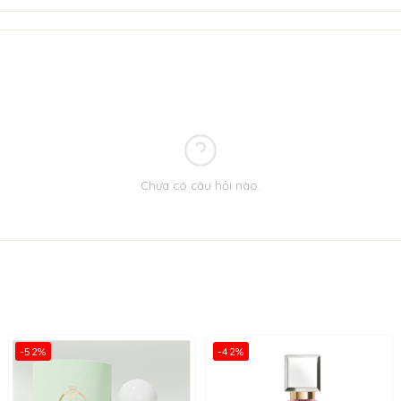
Chưa có câu hỏi nào.
-52%
-42%