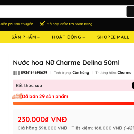
Miễn phí vận chuyển
Mở hộp kiểm tra nhận hàng
SẢN PHẨM
HOẠT ĐỘNG
SHOPEE MALL
Nước hoa Nữ Charme Delina 50ml
8936194698629
Tình trạng:
Còn hàng
Thương hiệu:
Charme
Kết thúc sau
Đã bán 29 sản phẩm
230.000₫ VNĐ
Giá hãng
398,000 VNĐ
- Tiết kiệm:
168,000 VNĐ
(-42