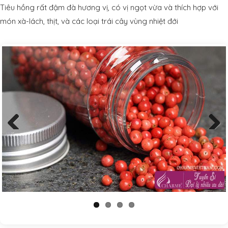
Tiêu hồng rất đậm đà hương vị, có vị ngọt vừa và thích hợp với
món xà-lách, thịt, và các loại trái cây vùng nhiệt đới
Previous
Next