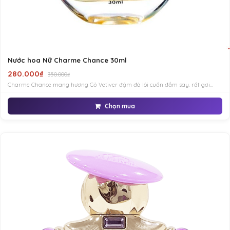
Nước hoa Nữ Charme Chance 30ml
280.000₫
350.000₫
Charme Chance mang hương Cỏ Vetiver đậm đà lôi cuốn đắm say. rất gơi
cảm và ngọt ngào, nữ tính đến đáng kinh ngạc, dồi dào năng lượng sống, táo
bạo
Chọn mua