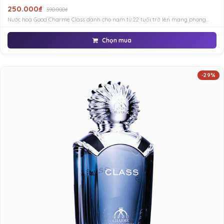
250.000₫
390.000₫
Nước hoa Good Charme Class dành cho nam từ 22 tuổi trở lên mang phong
cách quý tộc, sang trọng nhưng đầy mạnh mẽ, thể hiện sự hào phóng, quý khí
Chọn mua
-29%