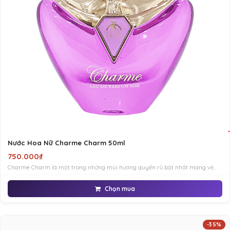
Nước Hoa Nữ Charme Charm 50ml
750.000₫
Charme Charm là một trong những mùi hương quyến rũ bật nhất mang vẻ
đẹp khó cưỡng từ kiểu dáng chai lọ được thiết kế lấy ý tưởng từ một cô gái
Chọn mua
-35%