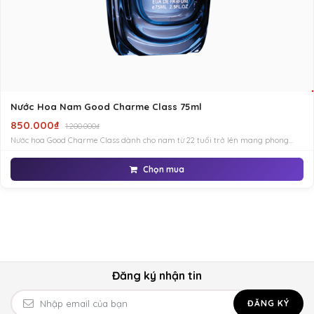
Nước Hoa Nam Good Charme Class 75ml
850.000₫
1.200.000₫
Nước hoa Good Charme Class dành cho nam từ 22 tuổi trở lên mang phong
cách quý tộc, sang trọng nhưng đầy mạnh mẽ, thể hiện sự hào phóng, quý khí
Chọn mua
Đăng ký nhận tin
ĐĂNG KÝ