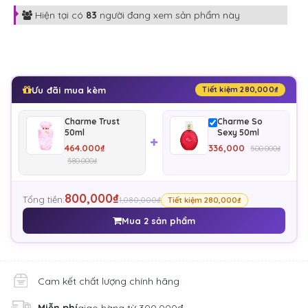
Hiện tại có
83
người đang xem sản phẩm này
Ưu đãi mua kèm
Tiết kiệm 280,000₫
Charme Trust
Charme So
50ml
Sexy 50ml
464.000₫
336,000
500.000₫
580.000₫
800,000₫
Tổng tiền:
1,080,000₫
Tiết kiệm 280,000₫
Mua 2 sản phẩm
Cam kết chất lượng chính hãng