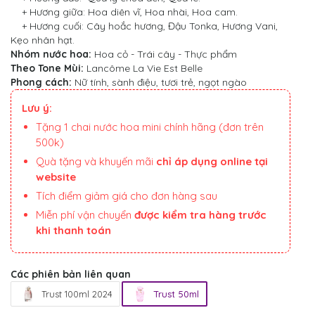
+ Hương giữa: Hoa diên vĩ, Hoa nhài, Hoa cam.
+ Hương cuối: Cây hoắc hương, Đậu Tonka, Hương Vani,
Kẹo nhân hạt.
Nhóm nước hoa:
Hoa cỏ - Trái cây - Thực phẩm
Theo Tone Mùi:
Lancôme La Vie Est Belle​
Phong cách:
Nữ tính, sành điệu, tươi trẻ, ngọt ngào
Lưu ý:
Tặng 1 chai nước hoa mini chính hãng (đơn trên
500k)
Quà tặng và khuyến mãi
chỉ áp dụng online tại
website
Tích điểm giảm giá cho đơn hàng sau
Miễn phí vận chuyển
được kiểm tra hàng trước
khi thanh toán
Các phiên bản liên quan
Trust 100ml 2024
Trust 50ml