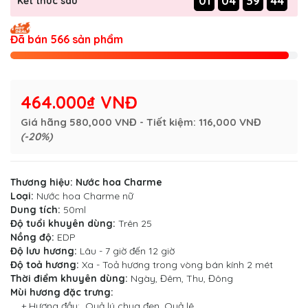
01
04
39
44
Kết thúc sau
Đã bán 566 sản phẩm
464.000₫ VNĐ
Giá hãng
580,000 VNĐ
- Tiết kiệm:
116,000 VNĐ
(-20%)
Thương hiệu:
Nước hoa Charme
Loại:
Nước hoa Charme nữ
Dung tích:
50ml
Độ tuổi khuyên dùng:
Trên 25
Nồng độ:
EDP
Độ lưu hương:
Lâu - 7 giờ đến 12 giờ
Độ toả hương:
Xa - Toả hương trong vòng bán kính 2 mét
Thời điểm khuyên dùng:
Ngày, Đêm, Thu, Đông
Mùi hương đặc trưng:
+ Hương đầu: Quả lý chua đen, Quả lê.