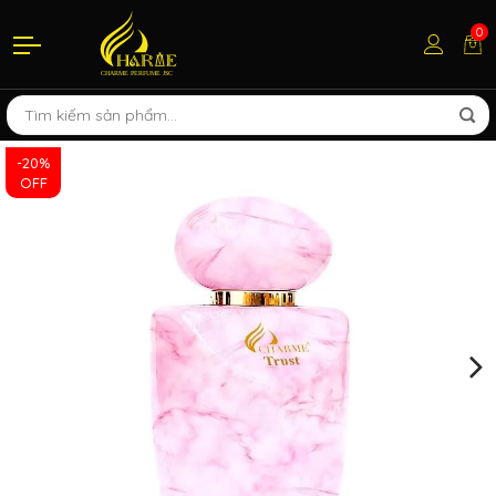
0
-20%
OFF