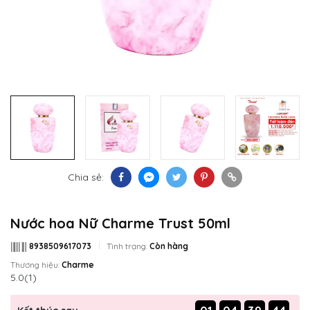
Chia sẻ:
Nước hoa Nữ Charme Trust 50ml
8938509617073
Tình trạng:
Còn hàng
Thương hiệu:
Charme
5.0
(1)