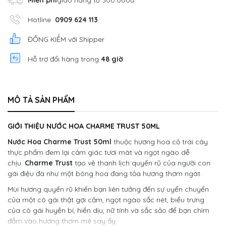
Miễn phí
giao hàng từ 300.000đ
Hotline
0909 624 113
ĐỒNG KIỂM với Shipper
Hỗ trợ đổi hàng trong
48 giờ
MÔ TẢ SẢN PHẨM
GIỚI THIỆU NƯỚC HOA CHARME TRUST 50ML
Nước Hoa Charme Trust 50ml
thuộc hương hoa cỏ trái cây
thực phẩm đem lại cảm giác tươi mát và ngọt ngào dễ
chịu.
Charme Trust
tạo vẻ thanh lịch quyến rũ của người con
gái điệu đà như một bông hoa đang tỏa hương thơm ngát.
Mùi hương quyến rũ khiến bạn liên tưởng đến sự uyển chuyển
của một cô gái thật gợi cảm, ngọt ngào sắc nét, biểu trưng
của cô gái huyền bí, hiền dịu, nữ tính và sắc sảo để bạn chìm
đắm vào hương thơm mê say ấy.