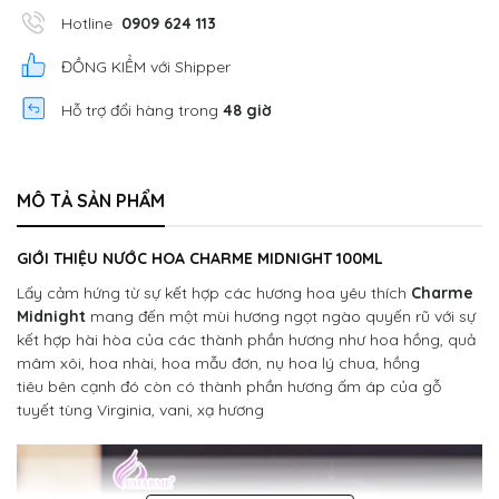
Hotline
0909 624 113
ĐỒNG KIỂM với Shipper
Hỗ trợ đổi hàng trong
48 giờ
MÔ TẢ SẢN PHẨM
GIỚI THIỆU NƯỚC HOA CHARME MIDNIGHT 100ML
Lấy cảm hứng từ sự kết hợp các hương hoa yêu thích
Charme
Midnight
mang đến một mùi hương ngọt ngào quyến rũ với sự
kết hợp hài hòa của các thành phần hương như hoa hồng, quả
mâm xôi, hoa nhài, hoa mẫu đơn, nụ hoa lý chua, hồng
tiêu bên cạnh đó còn có thành phần hương ấm áp của gỗ
tuyết tùng Virginia, vani, xạ hương