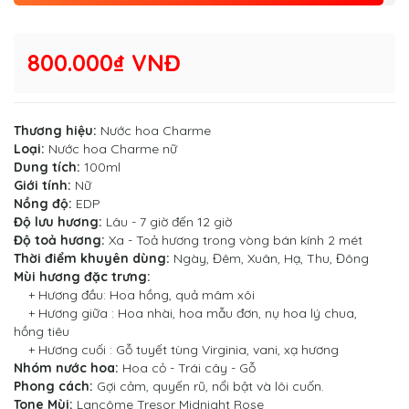
800.000₫ VNĐ
Thương hiệu:
Nước hoa Charme
Loại:
Nước hoa Charme nữ
Dung tích:
100ml
Giới tính:
Nữ
Nồng độ:
EDP
Độ lưu hương:
Lâu - 7 giờ đến 12 giờ
Độ toả hương:
Xa - Toả hương trong vòng bán kính 2 mét
Thời điểm khuyên dùng:
Ngày, Đêm, Xuân, Hạ, Thu, Đông
Mùi hương đặc trưng:
+ Hương đầu: Hoa hồng, quả mâm xôi
+ Hương giữa : Hoa nhài, hoa mẫu đơn, nụ hoa lý chua,
hồng tiêu
+ Hương cuối : Gỗ tuyết tùng Virginia, vani, xạ hương
Nhóm nước hoa:
Hoa cỏ - Trái cây - Gỗ
Phong cách:
Gợi cảm, quyến rũ, nổi bật và lôi cuốn.
Tone Mùi:
Lancôme Tresor Midnight Rose