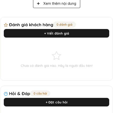
Xem thêm nội dung
Đánh giá khách hàng
0 đánh giá
+ Viết đánh giá
Chưa có đánh giá nào. Hãy là người đầu tiên!
Hỏi & Đáp
0 câu hỏi
Charme Midnight 100ml
+ Đặt câu hỏi
Mẫu chai được thiết kế với tông màu đen huyền bí cùng những
đường nét đầy tinh tế, gợi lên nét gợi cảm và ngọt ngào giống