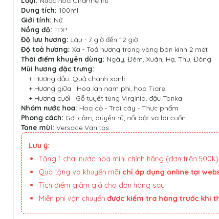
Loại:
Nước hoa Charme nữ
Dung tích:
100ml
Giới tính:
Nữ
Nồng độ:
EDP
Độ lưu hương:
Lâu - 7 giờ đến 12 giờ
Độ toả hương:
Xa - Toả hương trong vòng bán kính 2 mét
Thời điểm khuyên dùng:
Ngày, Đêm, Xuân, Hạ, Thu, Đông
Mùi hương đặc trưng:
+ Hương đầu: Quả chanh xanh
+ Hương giữa : Hoa lan nam phi, hoa Tiare
+ Hương cuối : Gỗ tuyết tùng Virginia, đậu Tonka
Nhóm nước hoa:
Hoa cỏ - Trái cây - Thực phẩm
Phong cách:
Gợi cảm, quyến rũ, nổi bật và lôi cuốn.
Tone mùi:
Versace Vanitas
Lưu ý:
Tặng 1 chai nước hoa mini chính hãng (đơn trên 500k)
Quà tặng và khuyến mãi
chỉ áp dụng online tại webs
Tích điểm giảm giá cho đơn hàng sau
Miễn phí vận chuyển
được kiểm tra hàng trước khi 