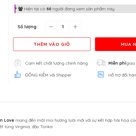
Hiện tại có
66
người đang xem sản phẩm này
Số lượng:
THÊM VÀO GIỎ
MUA 
Cam kết chất lượng chính hãng
Miễn phí
giao
ĐỒNG KIỂM với Shipper
Hỗ trợ đổi hà
n Love
mang đến một mùi hương tươi mới với sự kết hợp hài hòa c
 tùng Virginia, đậu Tonka