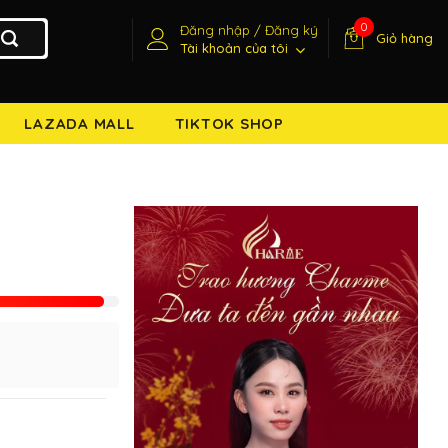
0
Đăng nhập / Đăng ký
Giỏ hàng
Tài khoản của tôi
LAZADA MALL
TIKTOK SHOP