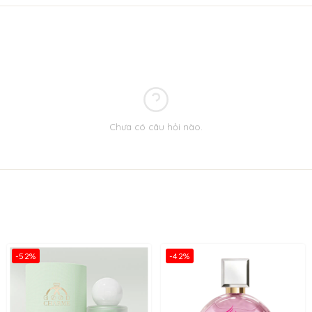
Chưa có câu hỏi nào.
-52%
-42%