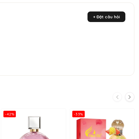
+ Đặt câu hỏi
-42%
-33%