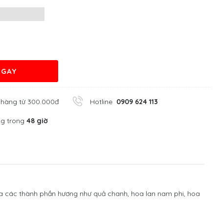
NGAY
 hàng từ 300.000đ
Hotline
0909 624 113
ng trong
48 giờ
ủa các thành phần hương như quả chanh, hoa lan nam phi, hoa