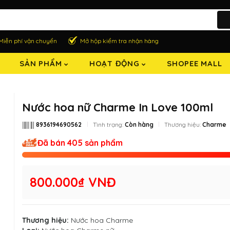
Miễn phí vận chuyển
Mở hộp kiểm tra nhận hàng
SẢN PHẨM
HOẠT ĐỘNG
SHOPEE MALL
Nước hoa nữ Charme In Love 100ml
8936194690562
Tình trạng:
Còn hàng
Thương hiệu:
Charme
Đã bán 405 sản phẩm
800.000₫ VNĐ
Thương hiệu:
Nước hoa Charme