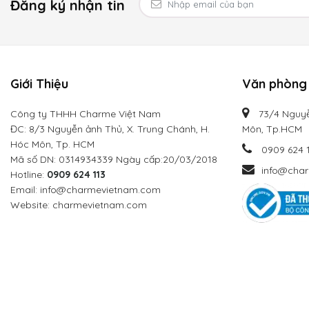
Đăng ký nhận tin
Giới Thiệu
Văn phòng 
Công ty THHH Charme Việt Nam
73/4 Nguyễ
ĐC: 8/3 Nguyễn ảnh Thủ, X. Trung Chánh, H.
Môn, Tp.HCM
Hóc Môn, Tp. HCM
0909 624 
Mã số DN: 0314934339 Ngày cấp:20/03/2018
info@cha
Hotline:
0909 624 113
Email: info@charmevietnam.com
Website: charmevietnam.com