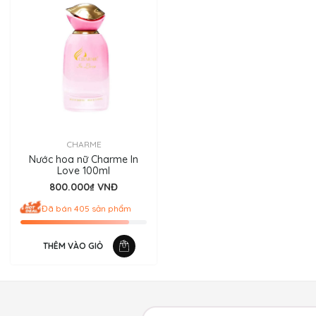
CHARME
Nước hoa nữ Charme In
Love 100ml
800.000₫ VNĐ
Đã bán 405 sản phẩm
THÊM VÀO GIỎ