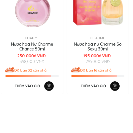
CHARME
CHARME
Nước hoa Nữ Charme
Nước hoa nữ Charme So
Chance 50ml
Sexy 30ml
mùi hương.
230.000₫ VNĐ
195.000₫ VNĐ
398,000 VNĐ
295,000 VNĐ
Đã bán 32 sản phẩm
Đã bán 16 sản phẩm
ạn có thể “tự thưởng” cho bản thân mình.
THÊM VÀO GIỎ
THÊM VÀO GIỎ