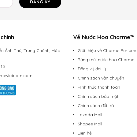
ĐĂNG KÝ
chính
Về Nước Hoa Charme™
n Ảnh Thủ, Trung Chánh, Hóc
Giới thiệu về Charme Perfum
Bảng mùi nước hoa Charme
113
Đăng ký đại lý
rmevietnam.com
Chính sách vận chuyển
Hình thức thanh toán
Chính sách bảo mật
Chính sách đổi trả
Lazada Mall
Shopee Mall
Liên hệ