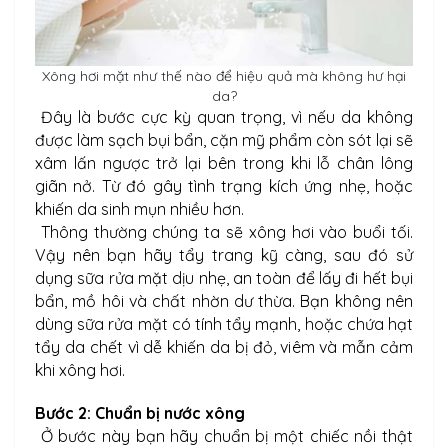
Xông hơi mặt như thế nào để hiệu quả mà không hư hại
da?
Đây là bước cực kỳ quan trọng, vì nếu da không
được làm sạch bụi bẩn, cặn mỹ phẩm còn sót lại sẽ
xâm lấn ngược trở lại bên trong khi lỗ chân lông
giãn nở. Từ đó gây tình trạng kích ứng nhẹ, hoặc
khiến da sinh mụn nhiều hơn.
Thông thường chúng ta sẽ xông hơi vào buổi tối.
Vậy nên bạn hãy tẩy trang kỹ càng, sau đó sử
dụng sữa rửa mặt dịu nhẹ, an toàn để lấy đi hết bụi
bẩn, mồ hôi và chất nhờn dư thừa. Bạn không nên
dùng sữa rửa mặt có tính tẩy mạnh, hoặc chứa hạt
tẩy da chết vì dễ khiến da bị đỏ, viêm và mẫn cảm
khi xông hơi.
Bước 2: Chuẩn bị nước xông
Ở bước này bạn hãy chuẩn bị một chiếc nồi thật