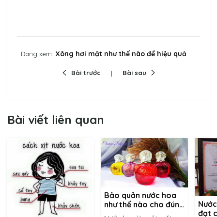
Xông hơi mặt như thế nào để hiệu quả mà không hư hại da?
Đang xem:
Bài trước
Bài sau
Bài viết liên quan
Bảo quản nước hoa
Nước
như thế nào cho đúng
đạt 
cách