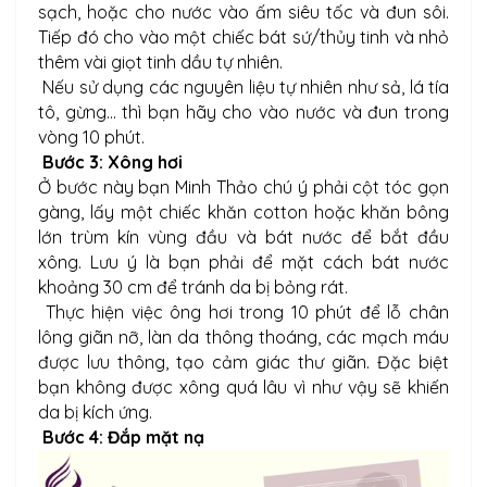
sạch, hoặc cho nước vào ấm siêu tốc và đun sôi.
Tiếp đó cho vào một chiếc bát sứ/thủy tinh và nhỏ
thêm vài giọt tinh dầu tự nhiên.
Nếu sử dụng các nguyên liệu tự nhiên như sả, lá tía
tô, gừng… thì bạn hãy cho vào nước và đun trong
vòng 10 phút.
Bước 3: Xông hơi
Ở bước này bạn Minh Thảo chú ý phải cột tóc gọn
gàng, lấy một chiếc khăn cotton hoặc khăn bông
lớn trùm kín vùng đầu và bát nước để bắt đầu
xông. Lưu ý là bạn phải để mặt cách bát nước
khoảng 30 cm để tránh da bị bỏng rát.
Thực hiện việc ông hơi trong 10 phút để lỗ chân
lông giãn nỡ, làn da thông thoáng, các mạch máu
được lưu thông, tạo cảm giác thư giãn. Đặc biệt
bạn không được xông quá lâu vì như vậy sẽ khiến
da bị kích ứng.
Bước 4: Đắp mặt nạ