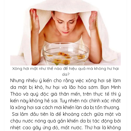
Xông hơi mặt như thế nào để hiệu quả mà không hư hại
da?
Nhưng nhiều ý kiến cho rằng việc xông hơi sẽ làm
da mặt bị khô, hư hại và lão hóa sớm. Bạn Minh
Thảo và quý độc giả thân mến, trên thực tế thì ý
kiến này không hề sai. Tuy nhiên nói chính xác nhất
là xông hơi sai cách mới khiến làn da bị tổn thương.
Sai lầm đầu tiên là để khoảng cách giữa mặt và
chậu nước nóng quá gần khiến da bị tác động bởi
nhiệt cao gây ửng đỏ, mất nước. Thứ hai là không