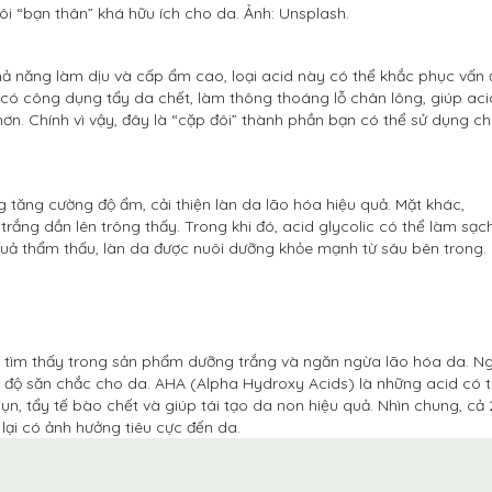
ôi “bạn thân” khá hữu ích cho da. Ảnh: Unsplash.
 khả năng làm dịu và cấp ẩm cao, loại acid này có thể khắc phục vấn
có công dụng tẩy da chết, làm thông thoáng lỗ chân lông, giúp aci
ơn. Chính vì vậy, đây là “cặp đôi” thành phần bạn có thể sử dụng c
 tăng cường độ ẩm, cải thiện làn da lão hóa hiệu quả. Mặt khác,
rắng dần lên trông thấy. Trong khi đó, acid glycolic có thể làm sạc
 quả thẩm thấu, làn da được nuôi dưỡng khỏe mạnh từ sâu bên trong.
 tìm thấy trong sản phẩm dưỡng trắng và ngăn ngừa lão hóa da. N
trì độ săn chắc cho da. AHA (Alpha Hydroxy Acids) là những acid có 
mụn, tẩy tế bào chết và giúp tái tạo da non hiệu quả. Nhìn chung, cả 
lại có ảnh hưởng tiêu cực đến da.