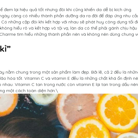
 đem lại hiệu quả tốt nhưng đôi khi cũng khiến da dễ bị kích ứng.
 ngày càng có nhiều thành phần dưỡng da ra đời để đáp ứng nhu cầ
. Có những cặp đôi khi kết hợp với nhau sẽ phát huy công dụng tối đ
 không hiểu rõ và kết hợp vô tội vạ, làn da có thể phải gánh chịu hậu
g Charme tìm hiểu những thành phần nên và không nên dùng chung v
kỉ”
ày nằm chung trong một sản phẩm làm đẹp. Bởi lẽ, cả 2 đều là nhữ
o hóa tốt. Vitamin C và vitamin E đều là những chất khá ổn định n
 nhau. Vitamin C tan trong nước còn vitamin E lại tan trong dầu nên
ỡng một cách toàn diện hơn.\