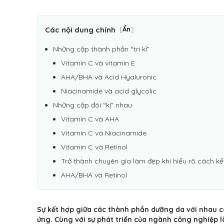
Các nội dung chính
[
Ẩn
]
Những cặp thành phần “tri kỉ”
Vitamin C và vitamin E
AHA/BHA và Acid Hyaluronic
Niacinamide và acid glycolic
Những cặp đôi “kị” nhau
Vitamin C và AHA
Vitamin C và Niacinamide
Vitamin C và Retinol
Trở thành chuyên gia làm đẹp khi hiểu rõ cách 
AHA/BHA và Retinol
Sự kết hợp giữa các thành phần dưỡng da với nhau có
ứng. Cùng với sự phát triển của ngành công nghiệp 