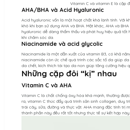
Vitamin C và vitamin E là cặp đ
AHA/BHA và Acid Hyaluronic
Acid hyaluronic vốn là một hoạt chất khá lành tính. Với
khô khi bạn sử dụng AHA và BHA. Mặt khác, AHA và BHA 
hyaluronic dễ dàng thẩm thấu và phát huy hiệu quả tốt h
khi chăm sóc da.
Niacinamide và acid glycolic
Niacinamide là một dẫn xuất của vitamin B3, có khả năng
niacinamide còn ức chế quá trình các sắc tố da giúp da t
da chết, kích thích tái tạo da non giúp tăng cường hiệu
Những cặp đôi “kị” nhau
Vitamin C và AHA
Vitamin C là chất chống ôxy hóa khá mạnh, thường được
ra, vitamin C thúc đẩy quá trình sản sinh collagen, duy 
trái cây, sữa, đường và thực vật. AHA mang đặc tính trị 
thành phần này đều rất tốt nhưng thực tế sự kết hợp này 