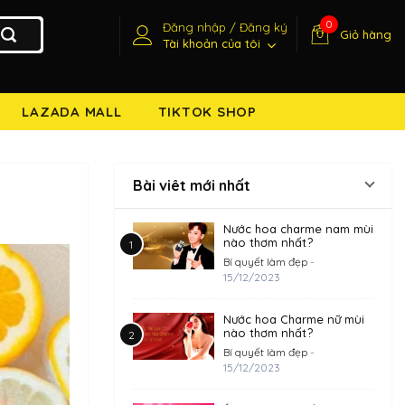
0
Đăng nhập / Đăng ký
Giỏ hàng
Tài khoản của tôi
LAZADA MALL
TIKTOK SHOP
Bài viêt mới nhất
Nước hoa charme nam mùi
nào thơm nhất?
Bí quyết làm đẹp
-
15/12/2023
Nước hoa Charme nữ mùi
nào thơm nhất?
Bí quyết làm đẹp
-
15/12/2023