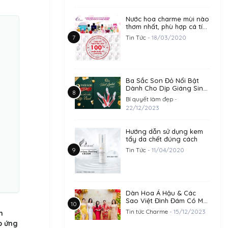
Nước hoa charme mùi nào
thơm nhất, phù hợp cá tính
của bạn?
Tin Tức
- 18/03/2020
Ba Sắc Son Đỏ Nổi Bật
Dành Cho Dịp Giáng Sinh
2023
Bí quyết làm đẹp
-
22/12/2023
Hướng dẫn sử dụng kem
tẩy da chết đúng cách
Tin Tức
- 11/04/2020
Dàn Hoa Á Hậu & Các
Sao Việt Đình Đám Có Mặt
Chúc Mừng Khai Trương
Tin tức Charme
- 15/12/2023
h
Trụ Sở Công Ty
p ứng
Goodcharme