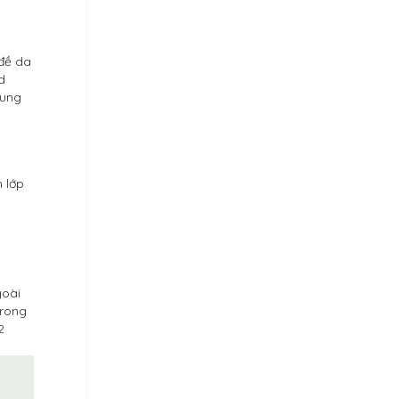
 đề da
d
hung
h lớp
goài
trong
2