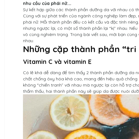
nhu cầu của phái nữ.…
Sự kết hợp giữa các thành phần dưỡng da với nhau có thể
Cùng với sự phát triển của ngành công nghiệp làm đẹp,
phái nữ. Mỗi thành phần đều có kết cấu và đặc tính riêng
nhưng ngược lại, có một số thành phần lại “kị” nhau. Nếu
vô cùng nghiêm trọng. Trong bài viết sau, mời bạn cùn
nhau.
Những cặp thành phần “tri 
Vitamin C và vitamin E
Có lẽ khá dễ dàng để tìm thấy 2 thành phần dưỡng da n
chất chống ôxy hóa khá cao, mang đến hiệu quả chống lã
không “chiến tranh” với nhau mà ngược lại còn hỗ trợ cho
thẩm thấu, hai thành phần này sẽ giúp da được nuôi dư