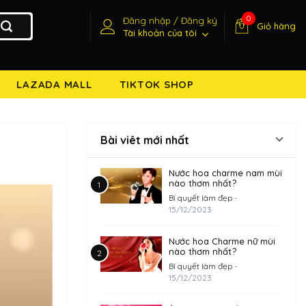
0
Đăng nhập / Đăng ký
Giỏ hàng
Tài khoản của tôi
LAZADA MALL
TIKTOK SHOP
Bài viêt mới nhất
Nước hoa charme nam mùi
nào thơm nhất?
Bí quyết làm đẹp
-
15/12/2023
Nước hoa Charme nữ mùi
nào thơm nhất?
Bí quyết làm đẹp
-
15/12/2023