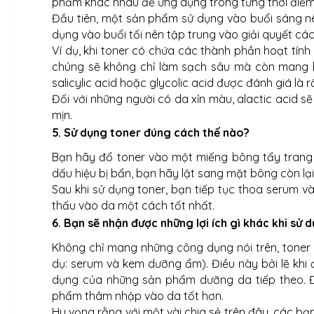
phẩm khác nhau để ứng dụng trong từng thời điểm
Đầu tiên, một sản phẩm sử dụng vào buổi sáng n
dụng vào buổi tối nên tập trung vào giải quyết các
Ví dụ, khi toner có chứa các thành phần hoạt tính
chúng sẽ không chỉ làm sạch sâu mà còn mang k
salicylic acid hoặc glycolic acid được đánh giá là
Đối với những người có da xỉn màu, alactic acid 
mịn.
5. Sử dụng toner đúng cách thế nào?
Bạn hãy đổ toner vào một miếng bông tẩy trang 
dấu hiệu bị bẩn, bạn hãy lật sang mặt bông còn lại
Sau khi sử dụng toner, bạn tiếp tục thoa serum
thấu vào da một cách tốt nhất.
6. Bạn sẽ nhận được những lợi ích gì khác khi sử 
Không chỉ mang những công dụng nói trên, toner 
dụ: serum và kem dưỡng ẩm). Điều này bởi lẽ khi
dụng của những sản phẩm dưỡng da tiếp theo. Đ
phẩm thâm nhập vào da tốt hơn.
Hy vọng rằng với một vài chia sẻ trên đây, các bạ