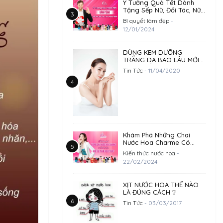
Ý Tưởng Quà Tết Dành
Tặng Sếp Nữ, Đối Tác, Nữ
Doanh Nhân
Bí quyết làm đẹp
-
12/01/2024
DÙNG KEM DƯỠNG
TRẮNG DA BAO LÂU MỚI
HIỆU QUẢ?
Tin Tức
- 11/04/2020
Khám Phá Những Chai
Nước Hoa Charme Có
Thiết Kế Đẹp Như 1 Tác
Kiến thức nước hoa
-
Phẩm Nghệ Thuật
22/02/2024
XỊT NƯỚC HOA THẾ NÀO
LÀ ĐÚNG CÁCH ❔
Tin Tức
- 03/03/2017