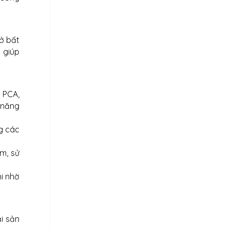
 ở bất
 giúp
 PCA,
 năng
g các
ếm, sử
i nhờ
i sản