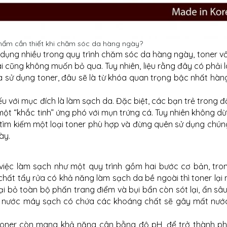
phẩm cần thiết khi chăm sóc da hàng ngày?
dụng nhiều trong quy trình chăm sóc da hàng ngày, toner vố
 cũng không muốn bỏ qua. Tuy nhiên, liệu rằng đây có phải l
à sử dụng toner, đâu sẽ là từ khóa quan trọng bậc nhất hàn
 với mục đích là làm sạch da. Đặc biệt, các bạn trẻ trong đ
t “khắc tinh” ứng phó với mụn trứng cá. Tuy nhiên không dừn
 tìm kiếm một loại toner phù hợp và đừng quên sử dụng chún
ày.
việc làm sạch như một quy trình gồm hai bước cơ bản, tro
 chất tẩy rửa có khả năng làm sạch da bề ngoài thì toner lạ
ại bỏ toàn bộ phấn trang điểm và bụi bẩn còn sót lại, ẩn sâ
bằng nước máy sạch có chứa các khoáng chất sẽ gây mất nướ
, toner còn mang khả năng cân bằng độ pH, để trở thành p