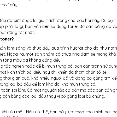
 hơi” này.
ều đã biết được lời giải thích đáng cho câu hỏi này. Dù bạn
p phải là gì, bạn vẫn nên sử dụng toner để cân bằng da và
oạt động tốt nhất.
 toner?
hần làm sáng và thúc đẩy quá trình hydrat cho da như natri
thiết. Ngoài ra, một sản phẩm có chứa nha đam sẽ mang khả
hiện tông màu da không đồng đều.
ng tắc nghẽn hoặc dễ bị mụn trứng cá, bạn cần tránh sử dụn
t kích thích bởi điều này chỉ khiến da thêm phần tồi tệ.
ng thời gian qua, khá nhiều người đã và đang cố gắng tìm ki
ọng loại bỏ dầu để làm khô da, khô mụn trứng cá.
àn toàn sai lầm. Có một nguyên tắc cơ bản mà các bạn cần gh
 cân bằng các loại dầu thay vì cố gắng loại bỏ chúng.
 khi rửa mặt. Nếu có thể, bạn hãy lựa chọn cho mình hai loạ