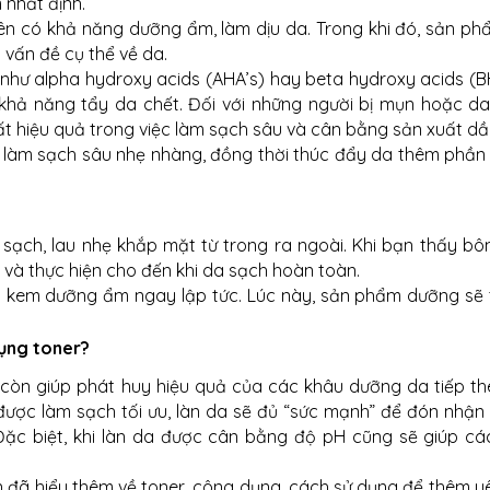
 nhất định.
ên có khả năng dưỡng ẩm, làm dịu da. Trong khi đó, sản ph
 vấn đề cụ thể về da.
 như alpha hydroxy acids (AHA’s) hay beta hydroxy acids (BH
hả năng tẩy da chết. Đối với những người bị mụn hoặc da
 rất hiệu quả trong việc làm sạch sâu và cân bằng sản xuất dầ
sẽ làm sạch sâu nhẹ nhàng, đồng thời thúc đẩy da thêm phần
sạch, lau nhẹ khắp mặt từ trong ra ngoài. Khi bạn thấy bô
 và thực hiện cho đến khi da sạch hoàn toàn.
 và kem dưỡng ẩm ngay lập tức. Lúc này, sản phẩm dưỡng sẽ
dụng toner?
còn giúp phát huy hiệu quả của các khâu dưỡng da tiếp the
 được làm sạch tối ưu, làn da sẽ đủ “sức mạnh” để đón nhận
ặc biệt, khi làn da được cân bằng độ pH cũng sẽ giúp cá
n đã hiểu thêm về toner, công dụng, cách sử dụng để thêm yê