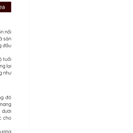
n nổi
à sản
g đầu
ộ tuổi
g lại
g như
ng đó
i mang
u dưới
c cho
hương