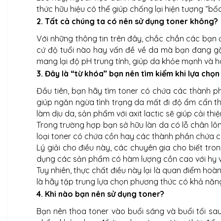
thức hữu hiệu có thể giúp chống lại hiện tượng “bốc
2. Tất cả chúng ta có nên sử dụng toner không?
Với những thông tin trên đây, chắc chắn các bạn đ
cứ độ tuổi nào hay vấn đề về da mà bạn đang gặ
mang lại độ pH trung tính, giúp da khỏe mạnh và h
3. Đây là “từ khóa” bạn nên tìm kiếm khi lựa chọn
Đầu tiên, bạn hãy tìm toner có chứa các thành p
giúp ngăn ngừa tình trạng da mất đi độ ẩm cẩn 
làm dịu da, sản phẩm với axit lactic sẽ giúp cải t
Trong trường hợp bạn sở hữu làn da có lỗ chân lô
loại toner có chứa cồn hay các thành phần chứa chấ
Lý giải cho điều này, các chuyên gia cho biết tro
dụng các sản phẩm có hàm lượng cồn cao với hy v
Tuy nhiên, thực chất điều này lại là quan điểm ho
là hãy tập trung lựa chọn phương thức có khả năng
4. Khi nào bạn nên sử dụng toner?
Bạn nên thoa toner vào buổi sáng và buổi tối sau