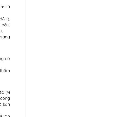
ẩm sử
A’s),
 dầu,
u.
 sáng
ng có
 thẩm
o (ví
 công
c sản
u, tin