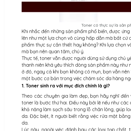
Toner có thực sự là sản 
Khi nhắc đến những sản phẩm phổ biến, được ứng 
lên như một lựa chọn vô cùng hấp dẫn mà bất cứ ai
phẩm thực sự cần thiết hay không? Khi lựa chọn v
mà bạn nên quan tâm, chú ý.
Thực tế, toner vẫn được người dùng sử dụng chủ yếu
thanh niên khá yêu thích dòng sản phẩm này như mộ
ở đó, ngay cả khi bạn không có mụn, bạn vẫn nên
một bước cơ bản trong việc chăm sóc da hàng ng
1. Toner sinh ra với mục đích chính là gì?
Theo các chuyên gia làm đẹp, bạn hãy nghĩ đến 
toner là bước thứ hai. Điều này bởi lẽ nếu như các
khả năng làm sạch sâu trong lỗ chân lông, giúp lo
da. Đặc biệt, ít người biết rằng việc rửa mặt 
da.
Lúc này, ngoài việc đánh bay các loại tạp chất