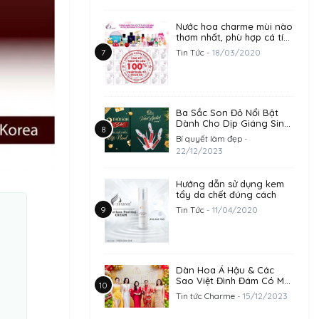
Nước hoa charme mùi nào
thơm nhất, phù hợp cá tính
của bạn?
Tin Tức
- 18/03/2020
Ba Sắc Son Đỏ Nổi Bật
Dành Cho Dịp Giáng Sinh
2023
Bí quyết làm đẹp
-
22/12/2023
Hướng dẫn sử dụng kem
tẩy da chết đúng cách
Tin Tức
- 11/04/2020
Dàn Hoa Á Hậu & Các
Sao Việt Đình Đám Có Mặt
Chúc Mừng Khai Trương
Tin tức Charme
- 15/12/2023
Trụ Sở Công Ty
Goodcharme