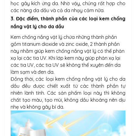
học gây kích ứng da. Nhờ vậy, chúng rất hợp cho
các nàng da dầu và cả da nhạy cảm nữa.
3. Đặc điểm, thành phần của các loại kem chống
nắng vật lý cho da dầu
Kem chống nắng vật lý chứa những thành phần
gồm titanium dioxide và zinc oxide, 2 thành phần
này nhằm giúp kem chống nắng vật lý có thể phản
xạ lại các tia UV. Khi lớp kem này giúp phản xạ lại
các tia UV, các tia UV sẽ không thể xuyên đến da
làm sạm và đen da.
Đồng thời, các loại kem chống nắng vật lý cho da
dầu đều được chiết xuất từ các thành phần tự
nhiên lành tính. Các sản phẩm loại này thì không
chất tạo màu, tạo mùi, không dầu khoáng nên dịu
nhẹ và không gây bí da.