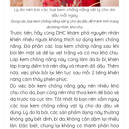
Lý do nên bôi các loại kem chống nắng vật lý cho da
dầu mỗi ngày
Dùng các loại kem chống nắng vật lý cho da dầu để tránh tình trạng
da bóng nhờn, khó chịu
Trước tiên, hãy cùng DHC khám phá nguyên nhân
khiến nhiều người không thích sử dụng kem chống
nắng. Đa phần các loại kem chống nắng sau khi
bôi lên mặt sẽ để lại vệt trắng và có mùi khó chịu.
Lớp kem chống nắng này cũng làm da bị bí, khiến
lớp trang điểm trở nên dày và nhanh đổ dầu. Thêm
nữa, việc phải bôi lại liên tục sau mỗi 2 tiếng khiến
nàng cảm thấy phiền phức.
Dù việc bôi kem chống nắng gây nên nhiều khó
chịu cho da, bạn cũng nên nhớ thoa kem để bảo vệ
da trước tia cực tím. Tốt nhất là bạn nên sắm ngay
các loại kem chống nắng vật lý cho da dầu về
dùng. Lý do là bởi, các sản phẩm dạng này thường
không gây bết dính, bí da, không cần dặm lại nhiều
lần. Đặc biệt, chúng lại không có thành phần hóa