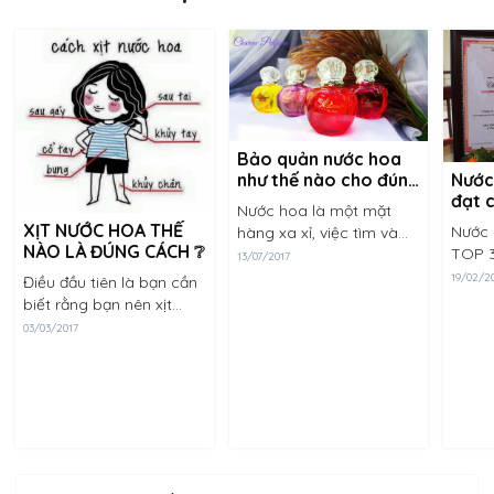
Bảo quản nước hoa
Nước
như thế nào cho đúng
đạt 
cách
Nước hoa là một mặt
tiêu
XỊT NƯỚC HOA THẾ
Nước 
hàng xa xỉ, việc tìm và
lườn
NÀO LÀ ĐÚNG CÁCH ❔
TOP 3
lựa chọn được hương
13/07/2017
lượng 
thơm phù hợp với bản
19/02/2
Điều đầu tiên là bạn cần
2016 
thân để dùng hằng ngày
biết rằng bạn nên xịt
học p
đã là một việc tương đối
nước hoa vào những nơi
03/03/2017
nghiệ
khó khăn. Thế nhưng,......
nơi mạch đập trên cơ thể
Vượt m
như là: sau gáy tai, cổ
tay, khủy tay, trước
ngực, sau đầu......