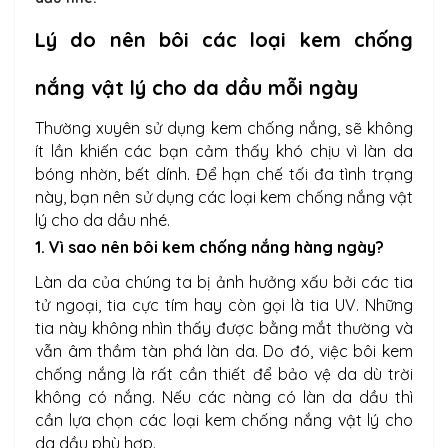
Lý do nên bôi các loại kem chống
nắng vật lý cho da dầu mỗi ngày
Thường xuyên sử dụng kem chống nắng, sẽ không
ít lần khiến các bạn cảm thấy khó chịu vì làn da
bóng nhờn, bết dính. Để hạn chế tối đa tình trạng
này, bạn nên sử dụng các loại kem chống nắng vật
lý cho da dầu nhé.
1. Vì sao nên bôi kem chống nắng hàng ngày?
Làn da của chúng ta bị ảnh hưởng xấu bởi các tia
tử ngoại, tia cực tím hay còn gọi là tia UV. Những
tia này không nhìn thấy được bằng mắt thường và
vẫn âm thầm tàn phá làn da. Do đó, việc bôi kem
chống nắng là rất cần thiết để bảo vệ da dù trời
không có nắng. Nếu các nàng có làn da dầu thì
cần lựa chọn các loại kem chống nắng vật lý cho
da dầu phù hợp.