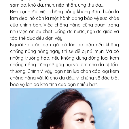
sạm da, khô da, mụn, nếp nhăn, ung thư da…
Bên cạnh đó, việc chống nắng không đơn thuần là
làm đẹp, nó còn là một hành động bảo vệ sức khỏe
của chính bạn. Việc chống nắng cũng quan trọng
như việc ăn đủ chất, uống đủ nước, ngủ đủ giấc và
tập thể dục đều đặn vậy.
Ngoài ra, các bạn gái có làn da dầu nếu không
chống nắng hằng ngày thì sẽ dễ bị nổi mụn. Và có
những trường hợp, nếu không dùng đúng loại kem
chống nắng cũng sẽ gây hại và làm cho da bị tổn
thương. Chính vì vậy, bạn nên lựa chọn các loại kem
chống nắng vật lý cho da dầu, vì chúng sẽ đặc biệt
bảo vệ làn da khó tính của bạn nhiều hơn.