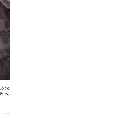
uở xa
là do