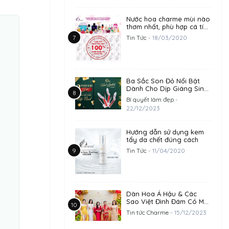
Nước hoa charme mùi nào
thơm nhất, phù hợp cá tính
của bạn?
Tin Tức
- 18/03/2020
Ba Sắc Son Đỏ Nổi Bật
Dành Cho Dịp Giáng Sinh
2023
Bí quyết làm đẹp
-
22/12/2023
Hướng dẫn sử dụng kem
tẩy da chết đúng cách
Tin Tức
- 11/04/2020
Dàn Hoa Á Hậu & Các
Sao Việt Đình Đám Có Mặt
Chúc Mừng Khai Trương
Tin tức Charme
- 15/12/2023
Trụ Sở Công Ty
Goodcharme