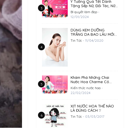
Ý Tưởng Quà Tết Dành
Tặng Sếp Nữ, Đối Tác, Nữ
Doanh Nhân
Bí quyết làm đẹp
-
12/01/2024
DÙNG KEM DƯỠNG
TRẮNG DA BAO LÂU MỚI
HIỆU QUẢ?
Tin Tức
- 11/04/2020
Khám Phá Những Chai
Nước Hoa Charme Có
Thiết Kế Đẹp Như 1 Tác
Kiến thức nước hoa
-
Phẩm Nghệ Thuật
22/02/2024
XỊT NƯỚC HOA THẾ NÀO
LÀ ĐÚNG CÁCH ❔
Tin Tức
- 03/03/2017