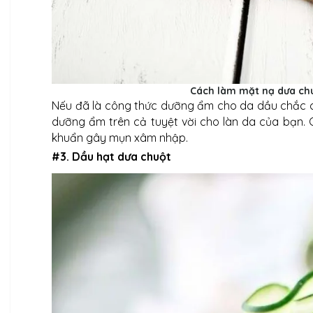
Cách làm mặt nạ dưa ch
Nếu đã là công thức dưỡng ẩm cho da dầu chắc c
dưỡng ẩm trên cả tuyệt vời cho làn da của bạn. C
khuẩn gây mụn xâm nhập.
#3. Dầu hạt dưa chuột