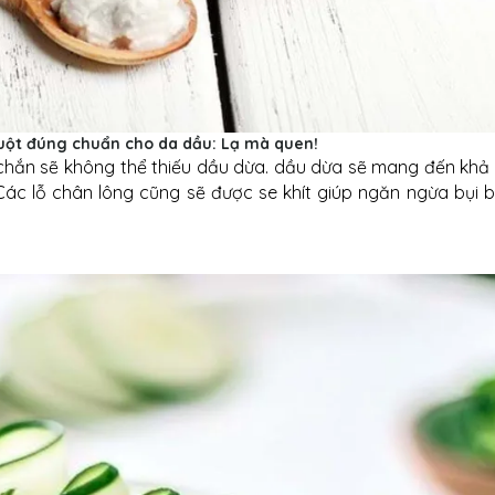
uột đúng chuẩn cho da dầu: Lạ mà quen!
hắn sẽ không thể thiếu dầu dừa. dầu dừa sẽ mang đến khả
ác lỗ chân lông cũng sẽ được se khít giúp ngăn ngừa bụi bẩ