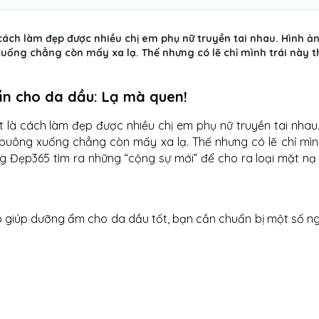
ách làm đẹp được nhiều chị em phụ nữ truyền tai nhau. Hình ả
ng chẳng còn mấy xa lạ. Thế nhưng có lẽ chỉ mình trái này th
n cho da dầu: Lạ mà quen!
à cách làm đẹp được nhiều chị em phụ nữ truyền tai nhau.
uông xuống chẳng còn mấy xa lạ. Thế nhưng có lẽ chỉ mình
g Đẹp365 tìm ra những “cộng sự mới” để cho ra loại mặt nạ
ợp giúp dưỡng ẩm cho da dầu tốt, bạn cần chuẩn bị một số n