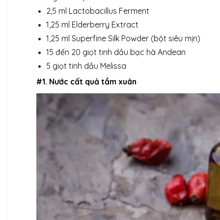
2,5 ml Lactobacillus Ferment
1,25 ml Elderberry Extract
1,25 ml Superfine Silk Powder (bột siêu mịn)
15 đến 20 giọt tinh dầu bạc hà Andean
5 giọt tinh dầu Melissa
#1. Nước cất quả tầm xuân