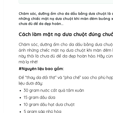
Chăm sóc, dưỡng ẩm cho da dầu bằng dưa chuột là c
những chiếc mặt nạ dưa chuột khi màn đêm buông xuố
chưa đủ để da đẹp hoàn…
Cách làm mặt nạ dưa chuột đúng chuẩ
Chăm sóc, dưỡng ẩm cho da dầu bằng dưa chuột l
ảnh những chiếc mặt nạ dưa chuột khi màn đêm b
này thôi là chưa đủ để da đẹp hoàn hảo. Hãy cùn
mà lạ nhé!
#Nguyên liệu bao gồm:
Để “thay da đổi thịt” và “pha chế” sao cho phù h
liệu dưới đây:
30 gram nước cất quả tầm xuân
15 gram dầu dừa
10 gram dầu hạt dưa chuột
5 gram sáp nhũ hóa