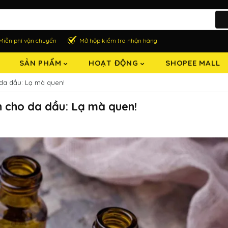
Miễn phí vận chuyển
Mở hộp kiểm tra nhận hàng
SẢN PHẨM
HOẠT ĐỘNG
SHOPEE MALL
da dầu: Lạ mà quen!
 cho da dầu: Lạ mà quen!