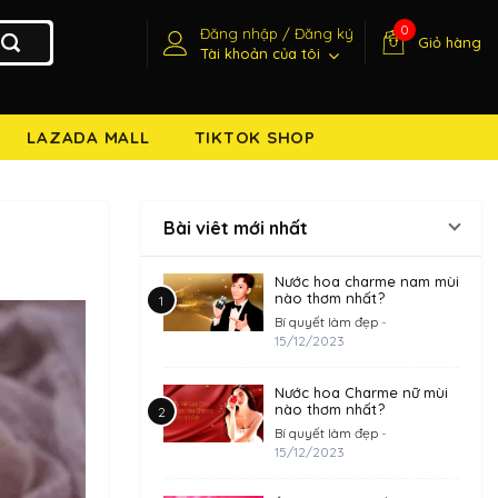
0
Đăng nhập / Đăng ký
Giỏ hàng
Tài khoản của tôi
LAZADA MALL
TIKTOK SHOP
Bài viêt mới nhất
Nước hoa charme nam mùi
nào thơm nhất?
Bí quyết làm đẹp
-
15/12/2023
Nước hoa Charme nữ mùi
nào thơm nhất?
Bí quyết làm đẹp
-
15/12/2023