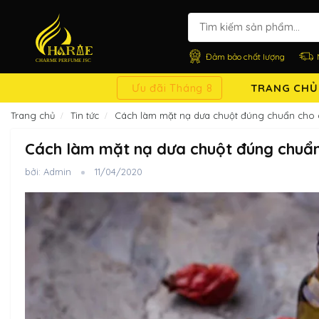
Đảm bảo chất lượng
Ưu đãi Tháng 8
TRANG CHỦ
Trang chủ
Tin tức
Cách làm mặt nạ dưa chuột đúng chuẩn cho 
Cách làm mặt nạ dưa chuột đúng chuẩn
bởi: Admin
11/04/2020