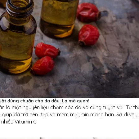
uột đúng chuẩn cho da dầu: Lạ mà quen!
ân là một nguyên liệu chăm sóc da vô cùng tuyệt vời. Từ th
ể giúp da trở nên đẹp và mềm mại, mịn màng hơn. Sở dĩ vậy 
nhiều Vitamin C.