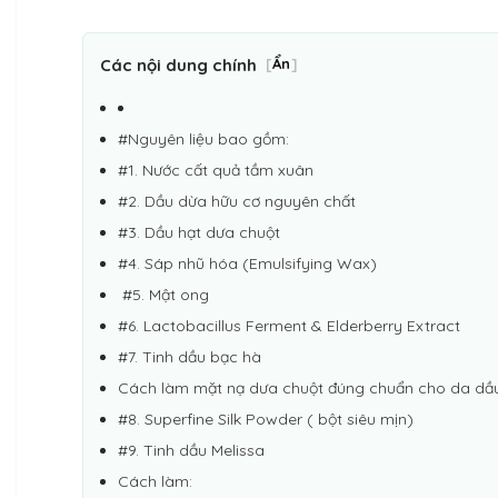
Các nội dung chính
[
Ẩn
]
#Nguyên liệu bao gồm:
#1. Nước cất quả tầm xuân
#2. Dầu dừa hữu cơ nguyên chất
#3. Dầu hạt dưa chuột
#4. Sáp nhũ hóa (Emulsifying Wax)
#5. Mật ong
#6. Lactobacillus Ferment & Elderberry Extract
#7. Tinh dầu bạc hà
Cách làm mặt nạ dưa chuột đúng chuẩn cho da dầu
#8. Superfine Silk Powder ( bột siêu mịn)
#9. Tinh dầu Melissa
Cách làm: