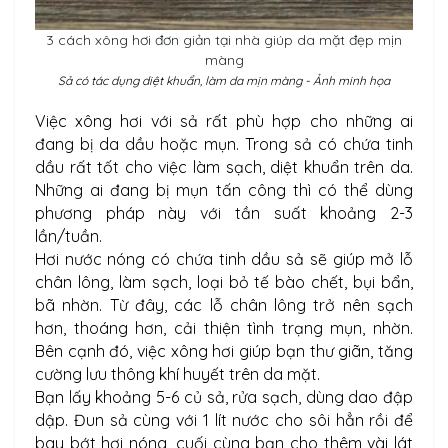
3 cách xông hơi đơn giản tại nhà giúp da mặt đẹp mịn
màng
Sả có tác dụng diệt khuẩn, làm da mịn màng - Ảnh minh họa
Việc xông hơi với sả rất phù hợp cho những ai
đang bị da dầu hoặc mụn. Trong sả có chứa tinh
dầu rất tốt cho việc làm sạch, diệt khuẩn trên da.
Những ai đang bị mụn tấn công thì có thể dùng
phương pháp này với tần suất khoảng 2-3
lần/tuần.
Hơi nước nóng có chứa tinh dầu sả sẽ giúp mở lỗ
chân lông, làm sạch, loại bỏ tế bào chết, bụi bẩn,
bã nhờn. Từ đây, các lỗ chân lông trở nên sạch
hơn, thoáng hơn, cải thiện tình trạng mụn, nhờn.
Bên cạnh đó, việc xông hơi giúp bạn thư giãn, tăng
cường lưu thông khí huyết trên da mặt.
Bạn lấy khoảng 5-6 củ sả, rửa sạch, dùng dao đập
dập. Đun sả cùng với 1 lít nước cho sôi hẳn rồi để
bay bớt hơi nóng, cuối cùng bạn cho thêm vài lát