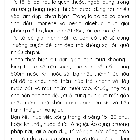
Tía tô là loại rau lá quen thuộc, ngoài dùng trong
ăn uống hàng ngày thì còn được dùng rất nhiều
vào làm đẹp, chữa bệnh. Trong lá tía tô có chứa
tinh dầu limonene và perila aldehyd giúp giải
phóng mồ hôi, loại bỏ chất độc, tái tạo mô tế bào.
Tía tô có giá thành rất rẻ, bạn có thể sử dụng
thường xuyên để làm đẹp mà không sợ tốn quá
nhiều chi phí.
Cách thực hiện rất đơn giản, bạn mua khoảng 1
lạng tía tô về rửa sạch, cho vào nồi nấu cùng
500ml nước. Khi nước sôi, bạn nấu thêm 1 lúc nữa
rồi đổ ra chậu nhỏ, thêm nửa trái chanh vắt lấy
nước cốt và một nhúm muối vào. Khuấy nhẹ tay
cho hỗn hợp tan đều, cuối cùng bạn đưa mặt gần
chậu nước, phủ khăn bông sạch lên kín và tiến
hành thư giãn, xông da.
Bạn kết thúc việc xông trong khoảng 15- 20 phút
hoặc khi thấy nước lá tía tô nguội. Áp dụng phương
pháp này giúp bạn duy trì vẻ đẹp, sức căng tràn
cho làn da, giúp da sáng mịn và đào thải các loại