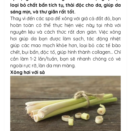
loại bỏ chất bẩn tích tụ, thải độc cho da, giúp da
sáng mịn, và thư giãn rất tốt.
Thay vì đến các spa để xông với giá cả đắt đỏ, bạn
hoàn toàn có thể thực hiện việc này tại nhà với
nguyên liệu và cách thức rất đơn giản. Việc xông
hơi giúp da bạn được làm sạch, tác động nhiệt
giúp các mao mạch khỏe hơn, loại bỏ các tế bào
chết, bụi bẩn, độc tố, giúp hình thành collagen... Chỉ
cần làm 1-2 lần/tuần, bạn sẽ nhanh chóng có vẻ
ngoài rực rỡ, làn da mịn màng.
Xông hơi với sả