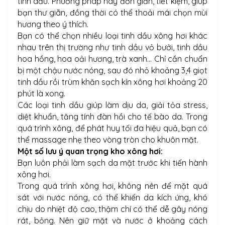
tinh dầu. Phương pháp này đơn giản, tiết kiệm, giúp
bạn thư giãn, đồng thời có thể thoải mái chọn mùi
hương theo ý thích.
Bạn có thể chọn nhiều loại tinh dầu xông hơi khác
nhau trên thị trường như tinh dầu vỏ bưởi, tinh dầu
hoa hồng, hoa oải hương, trà xanh... Chỉ cần chuẩn
bị một chậu nước nóng, sau đó nhỏ khoảng 3,4 giọt
tinh dầu rồi trùm khăn sạch kín xông hơi khoảng 20
phút là xong.
Các loại tinh dầu giúp làm dịu da, giải tỏa stress,
diệt khuẩn, tăng tính đàn hồi cho tế bào da. Trong
quá trình xông, để phát huy tối đa hiệu quả, bạn có
thể massage nhẹ theo vòng tròn cho khuôn mặt.
Một số lưu ý quan trọng kho xông hơi:
Bạn luôn phải làm sạch da mặt trước khi tiến hành
xông hơi.
Trong quá trình xông hơi, không nên để mặt quá
sát với nước nóng, có thể khiến da kích ứng, khó
chịu do nhiệt độ cao, thậm chí có thể dễ gây nóng
rát, bỏng. Nên giữ mặt và nước ở khoảng cách