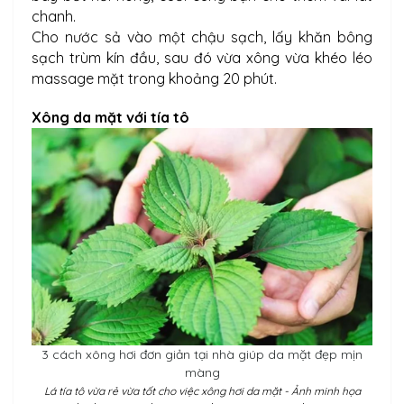
chanh.
Cho nước sả vào một chậu sạch, lấy khăn bông
sạch trùm kín đầu, sau đó vừa xông vừa khéo léo
massage mặt trong khoảng 20 phút.
Xông da mặt với tía tô
3 cách xông hơi đơn giản tại nhà giúp da mặt đẹp mịn
màng
Lá tía tô vừa rẻ vừa tốt cho việc xông hơi da mặt - Ảnh minh họa