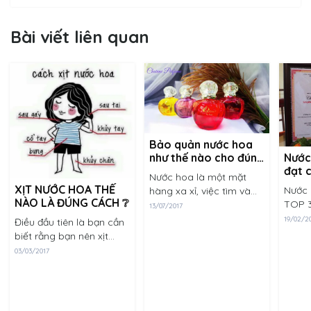
Bài viết liên quan
Bảo quản nước hoa
Nước
như thế nào cho đúng
đạt 
cách
Nước hoa là một mặt
tiêu
XỊT NƯỚC HOA THẾ
Nước 
hàng xa xỉ, việc tìm và
lườn
NÀO LÀ ĐÚNG CÁCH ❔
TOP 3
lựa chọn được hương
13/07/2017
lượng 
thơm phù hợp với bản
19/02/2
Điều đầu tiên là bạn cần
2016 
thân để dùng hằng ngày
biết rằng bạn nên xịt
học p
đã là một việc tương đối
nước hoa vào những nơi
03/03/2017
nghiệ
khó khăn. Thế nhưng,......
nơi mạch đập trên cơ thể
Vượt m
như là: sau gáy tai, cổ
tay, khủy tay, trước
ngực, sau đầu......