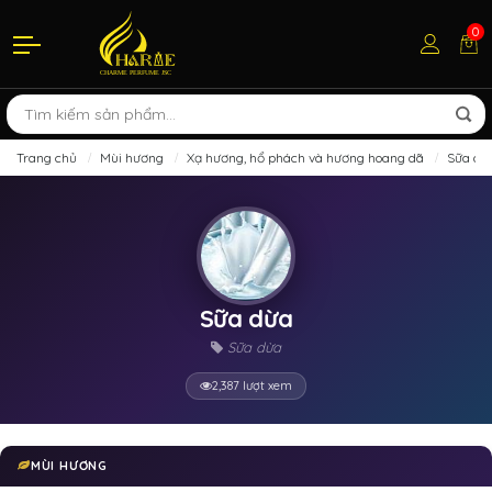
0
Trang chủ
Mùi hương
Xạ hương, hổ phách và hương hoang dã
Sữa dừ
Sữa dừa
Sữa dừa
2,387 lượt xem
MÙI HƯƠNG