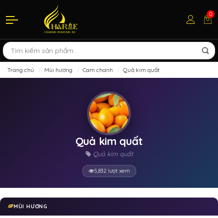
0
Trang chủ
Mùi hương
Cam chanh
Quả kim quất
Quả kim quất
Quả kim quất
5,832 lượt xem
MÙI HƯƠNG