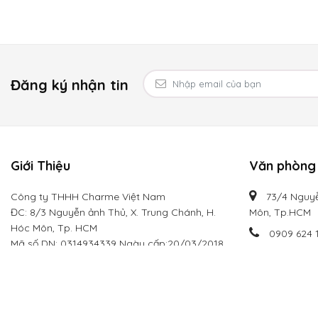
Đăng ký nhận tin
Giới Thiệu
Văn phòng 
Công ty THHH Charme Việt Nam
73/4 Nguyễ
ĐC: 8/3 Nguyễn ảnh Thủ, X. Trung Chánh, H.
Môn, Tp.HCM
Hóc Môn, Tp. HCM
0909 624 
Mã số DN: 0314934339 Ngày cấp:20/03/2018
info@cha
Hotline:
0909 624 113
Email: info@charmevietnam.com
Website: charmevietnam.com