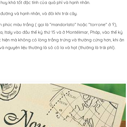
y khá tốt đặc tính của quả phỉ và hạnh nhân.
ường và hạnh nhân, và đôi khi trái cây.
nh phúc màu trắng ( gọi là "mandorlato" hoặc "torrone" ở Ý),
, Italy vào đầu thế kỷ thứ 15 và ở Montélimar, Pháp, vào thế kỷ
ực hiện mà không có lòng trắng trứng và thường cứng hơn, khi ăn
 nguyên liệu thường là sô cô la và hạt (thường là trái phỉ).