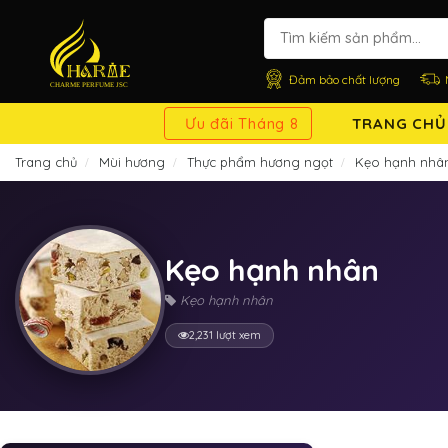
Đảm bảo chất lượng
Ưu đãi Tháng 8
TRANG CHỦ
Trang chủ
Mùi hương
Thực phẩm hương ngọt
Kẹo hạnh nhâ
Kẹo hạnh nhân
Kẹo hạnh nhân
2,231 lượt xem