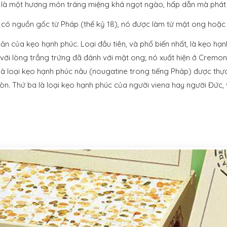
là một hương món tráng miệng khá ngọt ngào, hấp dẫn mà phát hu
có nguồn gốc từ Pháp (thế kỷ 18), nó được làm từ mật ong hoặc đ
ản của kẹo hạnh phúc. Loại đầu tiên, và phổ biến nhất, là kẹo hạ
với lòng trắng trứng đã đánh với mật ong; nó xuất hiện ở Cremona
i là loại kẹo hạnh phúc nâu (nougatine trong tiếng Pháp) được th
n. Thứ ba là loại kẹo hạnh phúc của người viena hay người Đức, và