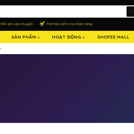
Miễn phí vận chuyển
Mở hộp kiểm tra nhận hàng
SẢN PHẨM
HOẠT ĐỘNG
SHOPEE MALL
n