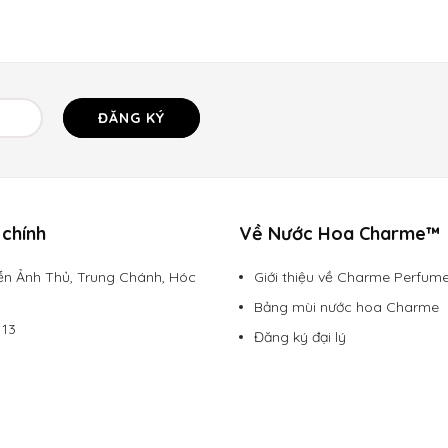
ĐĂNG KÝ
chính
Về Nước Hoa Charme™
n Ảnh Thủ, Trung Chánh, Hóc
Giới thiệu về Charme Perfum
Bảng mùi nước hoa Charme
113
Đăng ký đại lý
rmevietnam.com
Chính sách vận chuyển
Hình thức thanh toán
Chính sách bảo mật