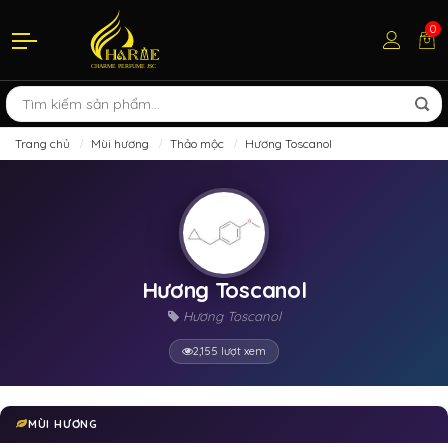
0
Trang chủ
Mùi hương
Thảo mộc
Hương Toscanol
Hương Toscanol
Hương Toscanol
2,155 lượt xem
MÙI HƯƠNG